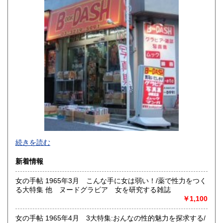
佐賀県
長崎県
600円
600円
熊本県
大分県
600円
600円
宮崎県
鹿児島県
600円
600円
沖縄県
600円
新旧女優・アイドルのグラビア、なつかしの本
続きを読む
映画・特撮、ゲーム・アニメ古漫画などの趣味本は当店にお
まかせください。
新着情報
お取り扱いは、趣味のものすべてにわたります。
女の手帖 1965年3月 こんな手に女は弱い！/薬で性力をつく
グラビアアイドル雑誌(キャンディーズなどの昔の女優・アイ
る大特集 他 ヌードグラビア 女を研究する雑誌
ドルも歓迎)
￥1,100
写真集・イメージビデオ(DVD)、雑誌(成人問わず)
古マンガ・アニメロマンアルバム系、イラスト集、
美少女ゲーム、プレミアゲーム、攻略本・設定資料集
女の手帖 1965年4月 3大特集:おんなの性的魅力を探求する/