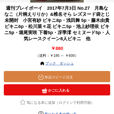
週刊プレイボーイ 2017年7月3日 No.27 月島な
なこ（片桐えりりか）&椎名そら レズヌード袋とじ
未開封 小宮有紗 ビキニ8p・浅田舞 5p・藤木由貴
ビキニ6p・松川菜々花 ビキニ5p・池上紗理依 ビキ
ニ5p・堀尾実咲 下着5p・冴季澪 セミヌード5p・人
気レースクイーン8人ビキニ 他
￥880
（送料：￥185 ～ ￥600）
ブック ダッシュ
単品スピード注文
かごに入れる
気になる本に追加（ログインで利用可能）