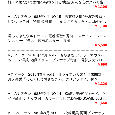
映画パンフレット、プレミアトイ、音楽
顔・体格だけで女性の特徴を知る/実話 おんな心のズバリ告白
CD・ビデオ・DVD・LD
集 女を研究する雑誌
￥1,100
どんなジャンルでも買取することができます。
ALLAN アラン 1983年4月 NO.15 坂東好太郎/火焔花伝 両面
東京近郊出張買取していますのでお気軽にご相談ください。
ピンナップ付 特集:歌舞伎 まつざきあけみ・坂田靖子
他 月刊OUT増刊号 耽美系
￥1,100
沿線名：地下鉄(三田線、新宿線、半蔵門線) JR(中央・総武
線)
帰ってきたウルトラマン 竜巻怪獣の恐怖 B2サイズ シーマ
最寄駅：神保町駅 御茶ノ水駅
ンス シーゴラス 映画ポスター 特撮
営業時間：12:00-20:00
￥5,500
定休日：なし 年末は30日午後5時に閉店、年始は3日正午よ
り開店します
Vティーク 2018年12月 Vol.2 名取さな フラットマウスパ
ッド・バ美肉 地獄イラストピンナップ付き 電脳少女シロ&
書籍の買取について
アイドル部・にじさんじ 他 バーチャルユーチューバー
￥660
VTuber コンプティーク増刊
メール web@bookdash.net または専用ページでお問い合
Vティーク 2018年9月 Vol.1 ミライアカリ袋とじ未開封・
わせください。
月ノ美兎「わたくしで隠さなきゃ」クリアファイル付き に
お電話 03-3219-5991でも受け付けております。
じさんじ 総力特集20ページ・ENTUM 猫宮ひなた/もちひよ
￥1,320
こ/届木ウカ・電脳少女シロ 他 バーチャルユーチューバー
お取引内容は、ご依頼されたあとの返信メールに、さらに詳
VTuber コンプティーク増刊
しく説明した文章をお付けしております。ご安心ください。
ALLAN アラン 1983年2月 NO.14 松崎明美/デヴィッドボウ
イ 両面ピンナップ付 カラーグラビア:DAVID BOWIE Just a
Gigolo 坂本龍一 丸尾末広・まつざきあけみ 他 月刊OUT
￥1,650
取り扱い分野
増刊号 耽美系
趣味、サブカルチャー、古書一般（その他）
ALLAN アラン 1982年8月 NO.11 松崎明美 両面ピンナップ