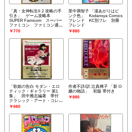
「真・女神転生II 2 攻略の手
里中満智子 「湯あがりはピ
引き」 ゲーム攻略本
ンク色」 Kodansya Comics
SUPER Famicom スーパー
フレンド KC別フレ 別冊
ファミコン ファミコン通信
フレンド
責任編集 メガテン
￥770
￥880
「歌姫の告白 モダン・エロ
作者不詳/訳:辻真稀子 「新 O
ティック・ギャラリー 第1
嬢の物語」 初版 帯付き
集」 田中雅志編著 帯付
￥880
クラシック・アート・コレク
ション 文庫
￥660