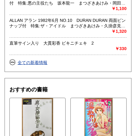
女優・アイドル・グラビア・アダルトや映画・マンガ等
付 特集:悪の主役たち 坂本龍一 まつざきあけみ・岡田純
子・木村べん・他 月刊OUT増刊号 耽美系
￥1,100
ALLAN アラン 1982年6月 NO.10 DURAN DURAN 両面ピン
ナップ付 特集:ザ・アイドル まつざきあけみ・久掛彦見・
山田章博 他 月刊OUT増刊号 耽美系
￥1,320
直筆サイン入り 大貫彩香 ビキニチェキ 2
￥330
全ての新着情報
おすすめの書籍