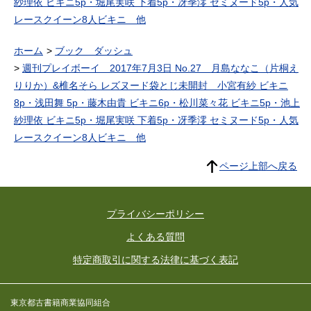
紗理依 ビキニ5p・堀尾実咲 下着5p・冴季澪 セミヌード5p・人気
レースクイーン8人ビキニ 他
ホーム
ブック ダッシュ
週刊プレイボーイ 2017年7月3日 No.27 月島ななこ（片桐え
りりか）&椎名そら レズヌード袋とじ未開封 小宮有紗 ビキニ
8p・浅田舞 5p・藤木由貴 ビキニ6p・松川菜々花 ビキニ5p・池上
紗理依 ビキニ5p・堀尾実咲 下着5p・冴季澪 セミヌード5p・人気
レースクイーン8人ビキニ 他
ページ上部へ戻る
プライバシーポリシー
よくある質問
特定商取引に関する法律に基づく表記
東京都古書籍商業協同組合