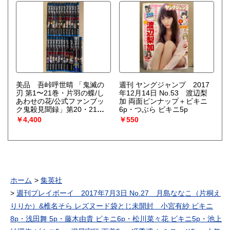
え・中村奏絵・日野礼香・高
1984年9月25日
橋美咲・有馬綾香・おののの
か・コスチュームコレクショ
ン293人 他 レースクイー
ン/キャンギャル ギャルパ
ラ
美品 吾峠呼世晴 「鬼滅の
週刊 ヤングジャンプ 2017
刃 第1〜21巻・片羽の蝶/し
年12月14日 No.53 渡辺梨
あわせの花/公式ファンブッ
加 両面ピンナップ＋ビキニ
ク鬼殺見聞録」第20・21巻
6p・つぶら ビキニ5p
の2冊特装版（ポストカード/
￥4,400
￥550
キャラシール付）片羽の蝶・
しあわせの花の2冊帯付 ジ
ャンプコミックス 本編全23
巻中不揃い21冊＋別巻3冊の
計24冊セット
ホーム
集英社
週刊プレイボーイ 2017年7月3日 No.27 月島ななこ（片桐え
りりか）&椎名そら レズヌード袋とじ未開封 小宮有紗 ビキニ
8p・浅田舞 5p・藤木由貴 ビキニ6p・松川菜々花 ビキニ5p・池上