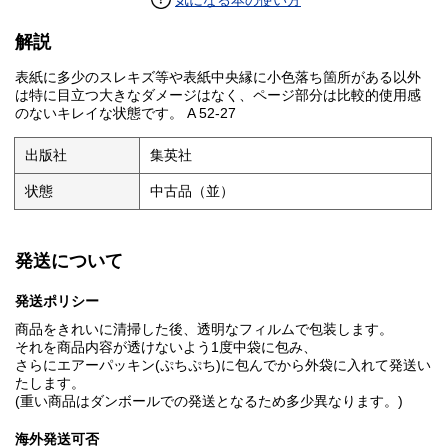
気になる本の使い方
解説
表紙に多少のスレキズ等や表紙中央縁に小色落ち箇所がある以外
は特に目立つ大きなダメージはなく、ページ部分は比較的使用感
のないキレイな状態です。 A 52-27
出版社
集英社
状態
中古品（並）
発送について
発送ポリシー
商品をきれいに清掃した後、透明なフィルムで包装します。
それを商品内容が透けないよう1度中袋に包み、
さらにエアーパッキン(ぷちぷち)に包んでから外袋に入れて発送い
たします。
(重い商品はダンボールでの発送となるため多少異なります。)
海外発送可否