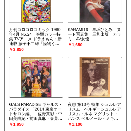
月刊コロコロコミック 1980
KARAMI16 早坂ひとみ ヌ
年4月 No.24 巻頭カラー特
ード写真集 三和出版 カラ
集 TVアニメ ドラえもん・新
ミ AV女優
連載 藤子不二雄「怪物く
￥1,650
ん」/赤塚不二夫「チビド
￥3,850
ン」 オバケのQ太郎・パー
マン・藤子不二雄物語 ハム
サラダくん・ゲームセンター
あらし・あさりちゃん・ウル
トラ大戦争・とどろけ！一
番・ザ ゴリラ・おじゃまユ
ーレイくん・燃えろ！クロパ
ン 他
GALS PARADISE ギャルズ・
夜想 第13号 特集:シュルレア
パラダイス 「2014 東京オー
リスム ベルギーシュルレア
トサロン編」 佐野真彩・中
リスム・ルネ マグリット・
田美由紀・前田真麻・春菜め
ハンス ベルメール・メキシ
ぐみ・神谷まりな・三城千
コのシュルレアリスム・女た
￥1,650
￥1,100
咲・石黒エレナ・遠藤ゆき
ちのシュルレアリスム 他