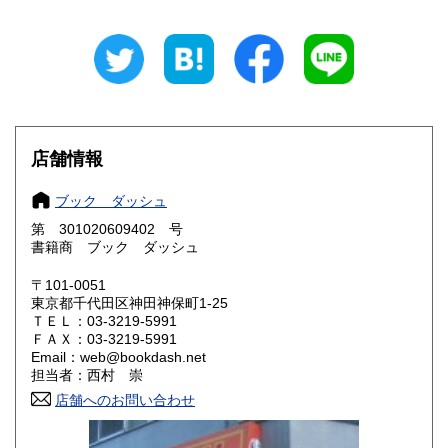
岐阜県
静岡県
600円
600円
愛知県
三重県
600円
600円
滋賀県
京都府
600円
600円
店舗情報
大阪府
兵庫県
600円
600円
ブック ダッシュ
奈良県
和歌山県
600円
600円
第 301020609402 号
書籍商 ブック ダッシュ
鳥取県
島根県
600円
600円
〒101-0051
岡山県
広島県
600円
600円
東京都千代田区神田神保町1-25
ＴＥＬ：03-3219-5991
ＦＡＸ：03-3219-5991
山口県
徳島県
600円
600円
Email：web@bookdash.net
担当者：西村 崇
香川県
愛媛県
600円
600円
店舗へのお問い合わせ
高知県
福岡県
600円
600円