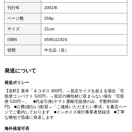
刊行年
2001年
ページ数
258p.
サイズ
21cm
ISBN
4595111924
状態
中古品（並）
発送について
発送ポリシー
【送料】基本「ネコポス 300円」→規定サイズを超える場合「宅
急便コンパクト 520円」→規定の梱包材に収まらない場合「宅急
便 520円～」 ■代金引換(ヤマト運輸宅急便のみ、手数料600
円) ■公費(後払い)歓迎→「ご連絡いただきたい事項」を書店ペー
ジでご案内しております ■インボイス発行事業者登録済 ■丁寧
な梱包で迅速に発送します
海外発送可否