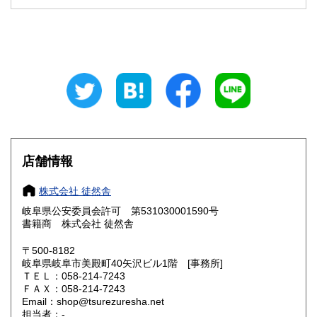
石川県
福井県
300円
300円
山梨県
長野県
300円
300円
岐阜県
静岡県
300円
300円
愛知県
三重県
300円
300円
滋賀県
京都府
300円
300円
大阪府
兵庫県
300円
300円
店舗情報
奈良県
和歌山県
300円
300円
株式会社 徒然舎
岐阜県公安委員会許可 第531030001590号
鳥取県
島根県
300円
300円
書籍商 株式会社 徒然舎
岡山県
広島県
300円
300円
〒500-8182
岐阜県岐阜市美殿町40矢沢ビル1階 [事務所]
ＴＥＬ：058-214-7243
山口県
徳島県
300円
300円
ＦＡＸ：058-214-7243
Email：shop@tsurezuresha.net
香川県
愛媛県
300円
300円
担当者：-