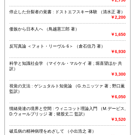
営業時間：-
定休日：-
停止した分裂者の覚書 : ドストエフスキー体験 （清水正 著）
￥2,200
書籍の買取について
〈 人文書・美術書・専門書 〉
倭族から日本人へ （鳥越憲三郎 著）
￥1,650
【 全国 無料で出張買取いたします 】
反写真論 ＜フォト・リーヴル 6＞ （倉石信乃 著）
￥6,930
どうぞお気軽にお問い合わせください
☎買取受付フリーダイヤル 0120-989-307
科学と知識社会学 （マイケル・マルケイ 著 ; 堀喜望ほか 共
訳）
公式LINEアカウント 「徒然舎」 ございます
￥3,300
https://lin.ee/NDp1ENf
視覚の文法 : ゲシュタルト知覚論 （G.カニッツァ 著 ; 野口薫
取り扱い分野
監訳）
￥6,050
哲学宗教、社会科学、自然科学、美術工芸、国語国文、外国
文学、サブカルチャー、古書一般（その他）
情緒発達の境界と空間 : ウィニコット理論入門 （M.デービス,
人文書・美術書・専門書
D.ウォールブリッジ 著 ; 猪股丈二 監訳）
￥3,520
破瓜病の精神病理をめざして （小出浩之 著）