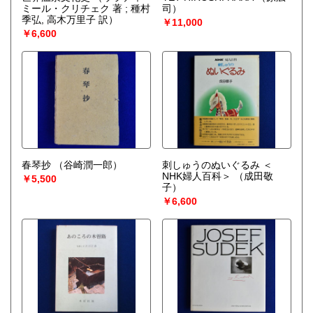
ミール・クリチェク 著 ; 種村
司）
季弘, 高木万里子 訳）
￥11,000
￥6,600
春琴抄
（谷崎潤一郎）
刺しゅうのぬいぐるみ ＜
NHK婦人百科＞
（成田敬
￥5,500
子）
￥6,600