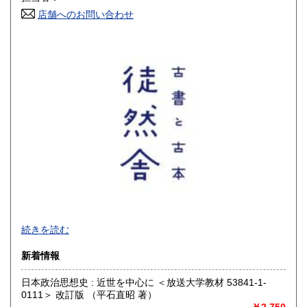
店舗へのお問い合わせ
高知県
福岡県
300円
300円
佐賀県
長崎県
300円
300円
熊本県
大分県
300円
300円
宮崎県
鹿児島県
300円
300円
沖縄県
300円
【 厚紙封筒＋OPP袋で丁寧梱包 / 公費歓迎 】
続きを読む
■公費購入のご相談などお問い合わせは、メールでお願いいた
新着情報
します
日本政治思想史 : 近世を中心に ＜放送大学教材 53841-1-
沿線名：-
0111＞ 改訂版 （平石直昭 著）
最寄駅：-
￥2,750