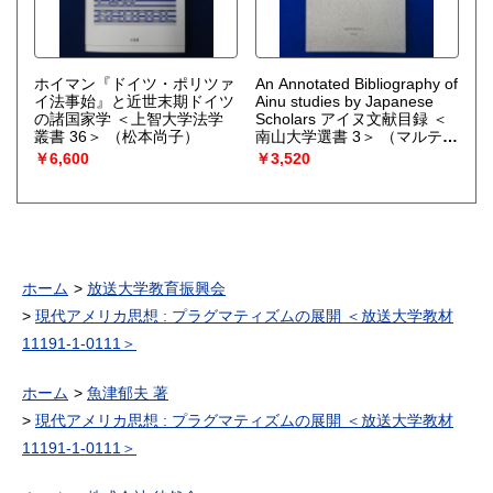
ホイマン『ドイツ・ポリツァ
An Annotated Bibliography of
イ法事始』と近世末期ドイツ
Ainu studies by Japanese
の諸国家学 ＜上智大学法学
Scholars アイヌ文献目録 ＜
叢書 36＞
（松本尚子）
南山大学選書 3＞
（マルティ
ン・グシンデ, 佐野智恵 編）
￥6,600
￥3,520
ホーム
放送大学教育振興会
現代アメリカ思想 : プラグマティズムの展開 ＜放送大学教材
11191-1-0111＞
ホーム
魚津郁夫 著
現代アメリカ思想 : プラグマティズムの展開 ＜放送大学教材
11191-1-0111＞