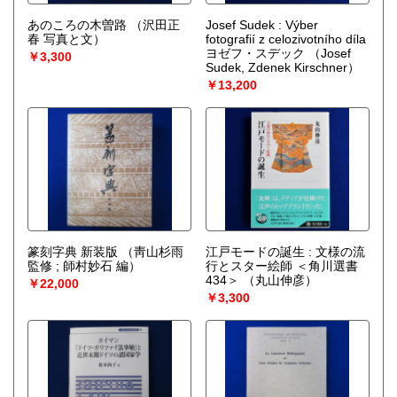
あのころの木曽路
（沢田正
Josef Sudek : Výber
春 写真と文）
fotografií z celozivotního díla
ヨゼフ・スデック
（Josef
￥3,300
Sudek, Zdenek Kirschner）
￥13,200
篆刻字典 新装版
（靑山杉雨
江戸モードの誕生 : 文様の流
監修 ; 師村妙石 編）
行とスター絵師 ＜角川選書
434＞
（丸山伸彦）
￥22,000
￥3,300