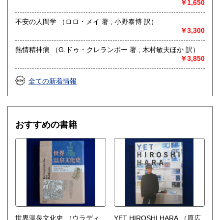
￥1,650
不安の人間学 （ロロ・メイ 著 ; 小野泰博 訳）
￥3,300
熱情精神病 （G.ドゥ・クレランボー 著 ; 木村敏夫ほか 訳）
￥3,850
全ての新着情報
おすすめの書籍
世界温泉文化史
（ウラディ
YET HIROSHI HARA
（原広