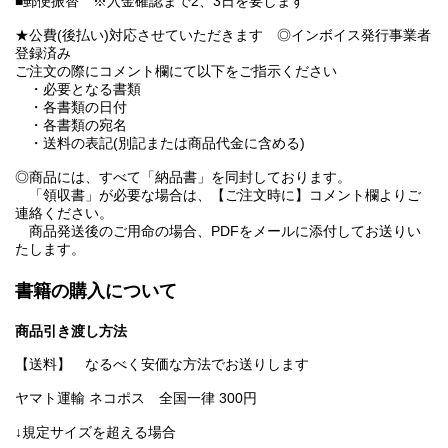
■郵便振替 ※入金確認まで2、3日を要します
★公費(後払い)対応させていただきます ◎インボイス発行事業者
登録済み
ご注文の際にコメント欄にて以下をご指示ください
・必要となる書類
・各書類の日付
・各書類の宛名
・送料の表記(別記または商品代金に含める)
◎商品には、すべて「納品書」を同封しております。
「領収書」が必要な場合は、【ご注文時に】コメント欄よりご
連絡ください。
商品発送後のご用命の場合、PDFをメールに添付してお送りい
たします。
書籍の購入について
商品引き渡し方法
【送料】 なるべく安価な方法でお送りします
ヤマト運輸 ネコポス 全国一律 300円
↓規定サイズを超える場合