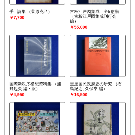
手 : 詩集
（菅原克己）
古板江戸図集成 全5巻揃
（古板江戸図集成刊行会
￥7,700
編）
￥55,000
国際新秩序構想資料集
（浦
重慶国民政府史の研究
（石
野起央 編・訳）
島紀之, 久保亨 編）
￥4,950
￥16,500