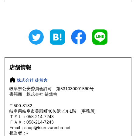
300円
300円
山梨県
長野県
300円
300円
岐阜県
静岡県
300円
300円
愛知県
三重県
300円
300円
滋賀県
京都府
300円
300円
大阪府
兵庫県
300円
300円
店舗情報
奈良県
和歌山県
300円
300円
株式会社 徒然舎
岐阜県公安委員会許可 第531030001590号
鳥取県
島根県
300円
300円
書籍商 株式会社 徒然舎
岡山県
広島県
300円
300円
〒500-8182
岐阜県岐阜市美殿町40矢沢ビル1階 [事務所]
ＴＥＬ：058-214-7243
山口県
徳島県
300円
300円
ＦＡＸ：058-214-7243
Email：shop@tsurezuresha.net
香川県
愛媛県
300円
300円
担当者：-