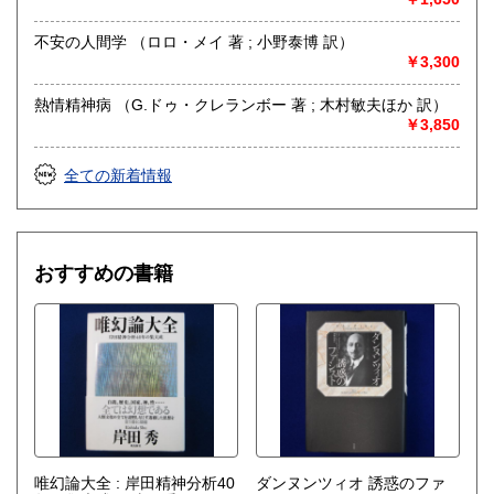
不安の人間学 （ロロ・メイ 著 ; 小野泰博 訳）
￥3,300
熱情精神病 （G.ドゥ・クレランボー 著 ; 木村敏夫ほか 訳）
￥3,850
全ての新着情報
おすすめの書籍
唯幻論大全 : 岸田精神分析40
ダンヌンツィオ 誘惑のファ