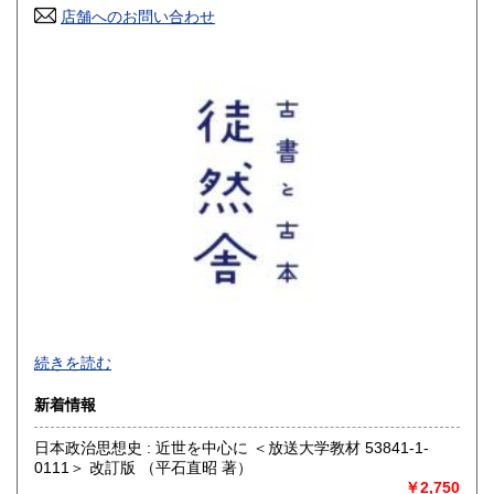
店舗へのお問い合わせ
高知県
福岡県
300円
300円
佐賀県
長崎県
300円
300円
熊本県
大分県
300円
300円
宮崎県
鹿児島県
300円
300円
沖縄県
300円
【 厚紙封筒＋OPP袋で丁寧梱包 / 公費歓迎 】
続きを読む
■公費購入のご相談などお問い合わせは、メールでお願いいた
新着情報
します
日本政治思想史 : 近世を中心に ＜放送大学教材 53841-1-
沿線名：-
0111＞ 改訂版 （平石直昭 著）
最寄駅：-
￥2,750
営業時間：-