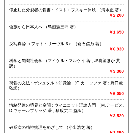
定休日：-
停止した分裂者の覚書 : ドストエフスキー体験 （清水正 著）
￥2,200
書籍の買取について
〈 人文書・美術書・専門書 〉
倭族から日本人へ （鳥越憲三郎 著）
￥1,650
【 全国 無料で出張買取いたします 】
反写真論 ＜フォト・リーヴル 6＞ （倉石信乃 著）
￥6,930
どうぞお気軽にお問い合わせください
☎買取受付フリーダイヤル 0120-989-307
科学と知識社会学 （マイケル・マルケイ 著 ; 堀喜望ほか 共
訳）
公式LINEアカウント 「徒然舎」 ございます
￥3,300
https://lin.ee/NDp1ENf
視覚の文法 : ゲシュタルト知覚論 （G.カニッツァ 著 ; 野口薫
取り扱い分野
監訳）
￥6,050
哲学宗教、社会科学、自然科学、美術工芸、国語国文、外国
文学、サブカルチャー、古書一般（その他）
情緒発達の境界と空間 : ウィニコット理論入門 （M.デービス,
人文書・美術書・専門書
D.ウォールブリッジ 著 ; 猪股丈二 監訳）
￥3,520
破瓜病の精神病理をめざして （小出浩之 著）
￥1,650