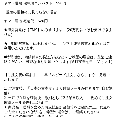
ヤマト運輸 宅急便コンパクト 520円
↓規定の梱包材に収まらない場合
ヤマト運輸 宅急便 520円～
★海外発送は【EMS】のみ承ります (20万円以上はお受けできま
せん)
★「郵便局留め」は承れません。「ヤマト運輸営業所止め」はご
利用いただけます。
■時間指定、補償付きの発送方法などをご希望の場合は、別途ご連
絡ください。可能な限り対応いたします(送料実費を申し受けます)
【ご注文後の流れ】 「単品スピード注文」なら、すぐに発送い
たします
1. ご注文後、「日本の古本屋」より確認メールが届きます (自動返
信)
2. 当店で在庫を確認後、原則として2営業日以内に、改めてご注文
確認メールを差し上げます
3. 商品名、送料を含めたお支払合計金額等をご確認の上、代金を
ご入金ください (代引をご希望の場合は、ご連絡ください)
4. ご入金の確認後、発送いたします