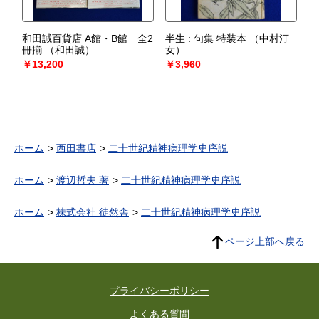
和田誠百貨店 A館・B館 全2
半生 : 句集 特装本
（中村汀
冊揃
（和田誠）
女）
￥13,200
￥3,960
ホーム
西田書店
二十世紀精神病理学史序説
ホーム
渡辺哲夫 著
二十世紀精神病理学史序説
ホーム
株式会社 徒然舎
二十世紀精神病理学史序説
ページ上部へ戻る
プライバシーポリシー
よくある質問