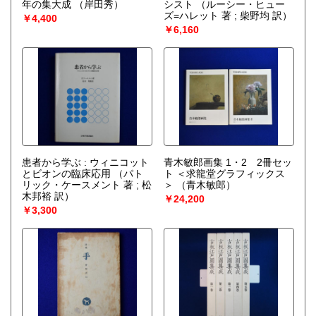
年の集大成
（岸田秀）
シスト
（ルーシー・ヒュー
ズ=ハレット 著 ; 柴野均 訳）
￥4,400
￥6,160
患者から学ぶ : ウィニコット
青木敏郎画集 1・2 2冊セッ
とビオンの臨床応用
（パト
ト ＜求龍堂グラフィックス
リック・ケースメント 著 ; 松
＞
（青木敏郎）
木邦裕 訳）
￥24,200
￥3,300