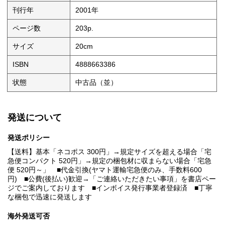
刊行年
2001年
ページ数
203p.
サイズ
20cm
ISBN
4888663386
状態
中古品（並）
発送について
発送ポリシー
【送料】基本「ネコポス 300円」→規定サイズを超える場合「宅
急便コンパクト 520円」→規定の梱包材に収まらない場合「宅急
便 520円～」 ■代金引換(ヤマト運輸宅急便のみ、手数料600
円) ■公費(後払い)歓迎→「ご連絡いただきたい事項」を書店ペー
ジでご案内しております ■インボイス発行事業者登録済 ■丁寧
な梱包で迅速に発送します
海外発送可否