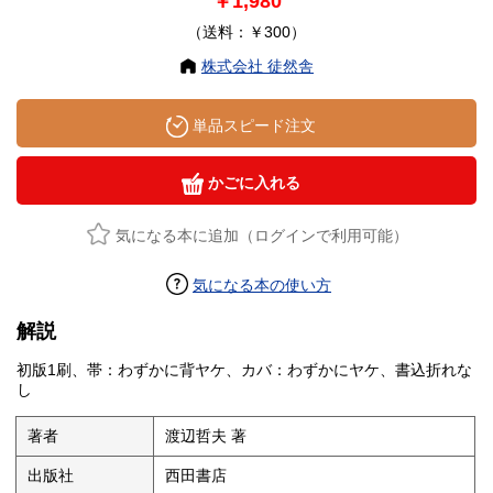
￥1,980
（送料：￥300）
株式会社 徒然舎
単品スピード注文
かごに入れる
気になる本に追加（ログインで利用可能）
気になる本の使い方
解説
初版1刷、帯：わずかに背ヤケ、カバ：わずかにヤケ、書込折れな
し
著者
渡辺哲夫 著
出版社
西田書店