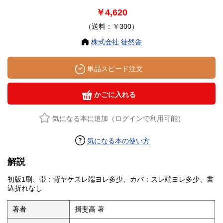
￥4,620
（送料：￥300）
株式会社 徒然舎
単品スピード注文
かごに入れる
気になる本に追加（ログインで利用可能）
気になる本の使い方
解説
初版1刷、帯：背ヤケスレ端ヨレ多少、カバ：スレ端ヨレ多少、書
込折れなし
著者
揖斐高 著