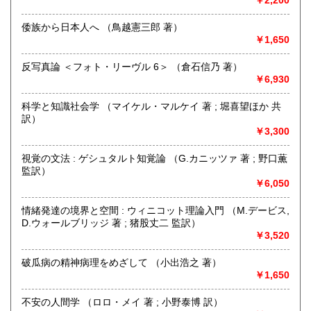
最寄駅：-
営業時間：-
定休日：-
倭族から日本人へ （鳥越憲三郎 著）
￥1,650
書籍の買取について
反写真論 ＜フォト・リーヴル 6＞ （倉石信乃 著）
〈 人文書・美術書・専門書 〉
￥6,930
【 全国 無料で出張買取いたします 】
科学と知識社会学 （マイケル・マルケイ 著 ; 堀喜望ほか 共
訳）
￥3,300
どうぞお気軽にお問い合わせください
☎買取受付フリーダイヤル 0120-989-307
視覚の文法 : ゲシュタルト知覚論 （G.カニッツァ 著 ; 野口薫
監訳）
公式LINEアカウント 「徒然舎」 ございます
￥6,050
https://lin.ee/NDp1ENf
情緒発達の境界と空間 : ウィニコット理論入門 （M.デービス,
取り扱い分野
D.ウォールブリッジ 著 ; 猪股丈二 監訳）
￥3,520
哲学宗教、社会科学、自然科学、美術工芸、国語国文、外国
文学、サブカルチャー、古書一般（その他）
破瓜病の精神病理をめざして （小出浩之 著）
人文書・美術書・専門書
￥1,650
不安の人間学 （ロロ・メイ 著 ; 小野泰博 訳）