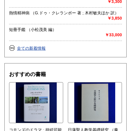
￥3,300
熱情精神病 （G.ドゥ・クレランボー 著 ; 木村敏夫ほか 訳）
￥3,850
短冊手鑑 （小松茂美 編）
￥33,000
全ての新着情報
おすすめの書籍
コモンズのドラマ : 持続可能
日蓮聖人教学基礎研究
（庵