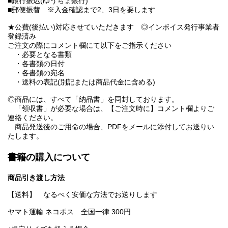
■銀行振込(ゆうちょ銀行)
■郵便振替 ※入金確認まで2、3日を要します
★公費(後払い)対応させていただきます ◎インボイス発行事業者
登録済み
ご注文の際にコメント欄にて以下をご指示ください
・必要となる書類
・各書類の日付
・各書類の宛名
・送料の表記(別記または商品代金に含める)
◎商品には、すべて「納品書」を同封しております。
「領収書」が必要な場合は、【ご注文時に】コメント欄よりご
連絡ください。
商品発送後のご用命の場合、PDFをメールに添付してお送りい
たします。
書籍の購入について
商品引き渡し方法
【送料】 なるべく安価な方法でお送りします
ヤマト運輸 ネコポス 全国一律 300円