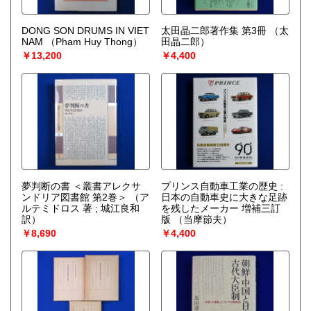
DONG SON DRUMS IN VIET
太田晶二郎著作集 第3冊
（太
NAM
（Pham Huy Thong）
田晶二郎）
￥13,200
￥4,400
夢判断の書 ＜叢書アレクサ
プリンス自動車工業の歴史 :
ンドリア図書館 第2巻＞
（ア
日本の自動車史に大きな足跡
ルテミドロス 著 ; 城江良和
を残したメーカー 増補三訂
訳）
版
（当摩節夫）
￥8,690
￥4,400