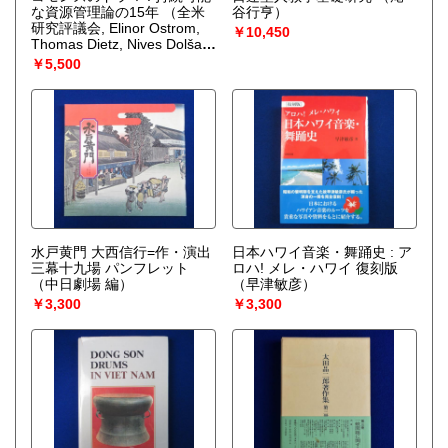
な資源管理論の15年
（全米
谷行亨）
研究評議会, Elinor Ostrom,
￥10,450
Thomas Dietz, Nives Dolšak
ほか編 ; 茂木愛一郎, 三俣学,
￥5,500
泉留維 監訳）
水戸黄門 大西信行=作・演出
日本ハワイ音楽・舞踊史 : ア
三幕十九場 パンフレット
ロハ! メレ・ハワイ 復刻版
（中日劇場 編）
（早津敏彦）
￥3,300
￥3,300