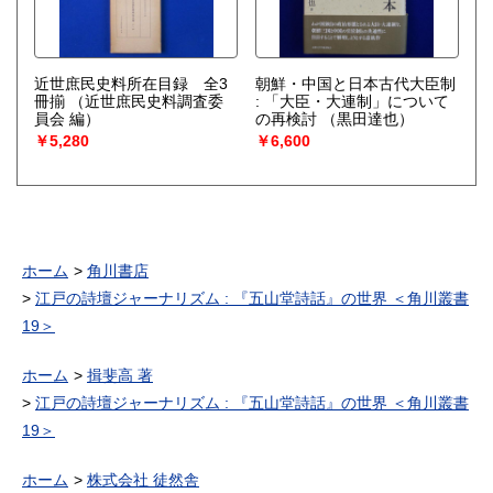
近世庶民史料所在目録 全3
朝鮮・中国と日本古代大臣制
冊揃
（近世庶民史料調査委
: 「大臣・大連制」について
員会 編）
の再検討
（黒田達也）
￥5,280
￥6,600
ホーム
角川書店
江戸の詩壇ジャーナリズム : 『五山堂詩話』の世界 ＜角川叢書
19＞
ホーム
揖斐高 著
江戸の詩壇ジャーナリズム : 『五山堂詩話』の世界 ＜角川叢書
19＞
ホーム
株式会社 徒然舎