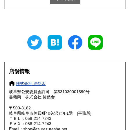
石川県
福井県
300円
300円
山梨県
長野県
300円
300円
岐阜県
静岡県
300円
300円
愛知県
三重県
300円
300円
滋賀県
京都府
300円
300円
大阪府
兵庫県
300円
300円
店舗情報
奈良県
和歌山県
300円
300円
株式会社 徒然舎
岐阜県公安委員会許可 第531030001590号
鳥取県
島根県
300円
300円
書籍商 株式会社 徒然舎
岡山県
広島県
300円
300円
〒500-8182
岐阜県岐阜市美殿町40矢沢ビル1階 [事務所]
ＴＥＬ：058-214-7243
山口県
徳島県
300円
300円
ＦＡＸ：058-214-7243
Email：shop@tsurezuresha.net