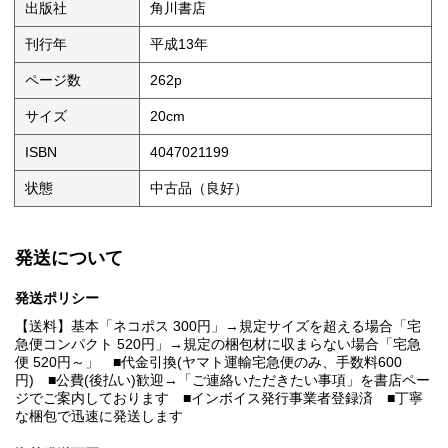
出版社
角川書店
刊行年
平成13年
ページ数
262p
サイズ
20cm
ISBN
4047021199
状態
中古品（良好）
発送について
発送ポリシー
【送料】基本「ネコポス 300円」→規定サイズを超える場合「宅
急便コンパクト 520円」→規定の梱包材に収まらない場合「宅急
便 520円～」 ■代金引換(ヤマト運輸宅急便のみ、手数料600
円) ■公費(後払い)歓迎→「ご連絡いただきたい事項」を書店ペー
ジでご案内しております ■インボイス発行事業者登録済 ■丁寧
な梱包で迅速に発送します