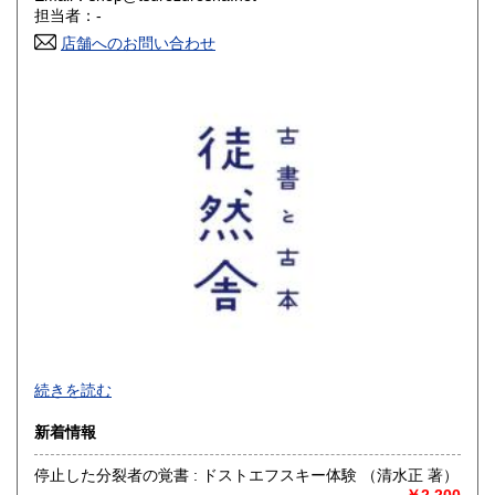
香川県
愛媛県
300円
300円
担当者：-
店舗へのお問い合わせ
高知県
福岡県
300円
300円
佐賀県
長崎県
300円
300円
熊本県
大分県
300円
300円
宮崎県
鹿児島県
300円
300円
沖縄県
300円
【 厚紙封筒＋OPP袋で丁寧梱包 / 公費歓迎 】
続きを読む
■公費購入のご相談などお問い合わせは、メールでお願いいた
新着情報
します
停止した分裂者の覚書 : ドストエフスキー体験 （清水正 著）
沿線名：-
￥2,200