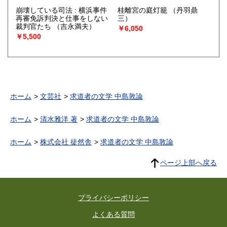
崩壊している司法 : 横浜事件
桂離宮の庭灯籠
（丹羽鼎
再審免訴判決と仕事をしない
三）
裁判官たち
（吉永満夫）
￥6,050
￥5,500
ホーム
文芸社
求道者の文学 中島敦論
ホーム
清水雅洋 著
求道者の文学 中島敦論
ホーム
株式会社 徒然舎
求道者の文学 中島敦論
ページ上部へ戻る
プライバシーポリシー
よくある質問