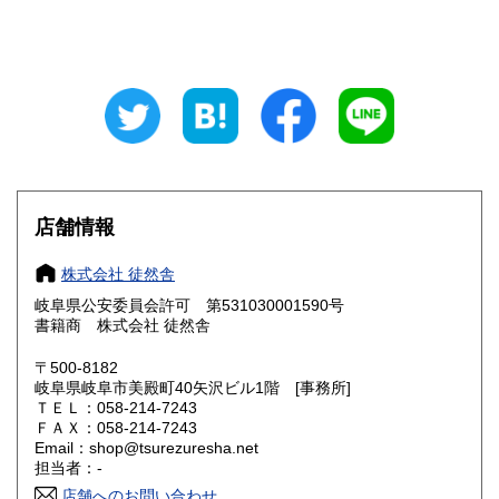
山梨県
長野県
300円
300円
岐阜県
静岡県
300円
300円
愛知県
三重県
300円
300円
滋賀県
京都府
300円
300円
大阪府
兵庫県
300円
300円
店舗情報
奈良県
和歌山県
300円
300円
株式会社 徒然舎
岐阜県公安委員会許可 第531030001590号
鳥取県
島根県
300円
300円
書籍商 株式会社 徒然舎
岡山県
広島県
300円
300円
〒500-8182
岐阜県岐阜市美殿町40矢沢ビル1階 [事務所]
ＴＥＬ：058-214-7243
山口県
徳島県
300円
300円
ＦＡＸ：058-214-7243
Email：shop@tsurezuresha.net
香川県
愛媛県
300円
300円
担当者：-
店舗へのお問い合わせ