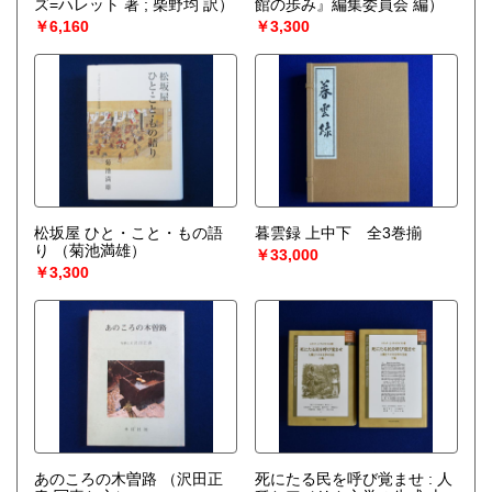
ズ=ハレット 著 ; 柴野均 訳）
館の歩み』編集委員会 編）
￥6,160
￥3,300
松坂屋 ひと・こと・もの語
暮雲録 上中下 全3巻揃
り
（菊池満雄）
￥33,000
￥3,300
あのころの木曽路
（沢田正
死にたる民を呼び覚ませ : 人