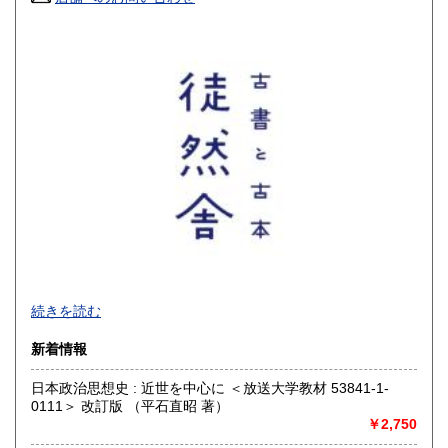
高知県
福岡県
300円
300円
佐賀県
長崎県
300円
300円
熊本県
大分県
300円
300円
宮崎県
鹿児島県
300円
300円
沖縄県
300円
【 厚紙封筒＋OPP袋で丁寧梱包 / 公費歓迎 】
続きを読む
■公費購入のご相談などお問い合わせは、メールでお願いいた
新着情報
します
日本政治思想史 : 近世を中心に ＜放送大学教材 53841-1-
沿線名：-
0111＞ 改訂版 （平石直昭 著）
最寄駅：-
￥2,750
営業時間：-
定休日：-