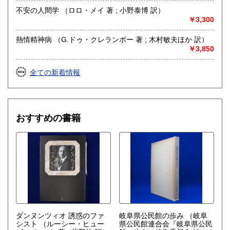
不安の人間学 （ロロ・メイ 著 ; 小野泰博 訳）
￥3,300
熱情精神病 （G.ドゥ・クレランボー 著 ; 木村敏夫ほか 訳）
￥3,850
全ての新着情報
おすすめの書籍
ダンヌンツィオ 誘惑のファ
岐阜県公民館の歩み
（岐阜
シスト
（ルーシー・ヒュー
県公民館連合会『岐阜県公民