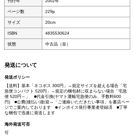
刊行年
2002年
ページ数
229p
サイズ
20cm
ISBN
4835530624
状態
中古品（並）
発送について
発送ポリシー
【送料】基本「ネコポス 300円」→規定サイズを超える場合「宅
急便コンパクト 520円」→規定の梱包材に収まらない場合「宅急
便 520円～」 ■代金引換(ヤマト運輸宅急便のみ、手数料600
円) ■公費(後払い)歓迎→「ご連絡いただきたい事項」を書店ペー
ジでご案内しております ■インボイス発行事業者登録済 ■丁寧
な梱包で迅速に発送します
海外発送可否
可