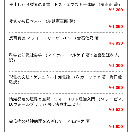
停止した分裂者の覚書 : ドストエフスキー体験 （清水正 著）
￥2,200
書籍の買取について
〈 人文書・美術書・専門書 〉
倭族から日本人へ （鳥越憲三郎 著）
￥1,650
【 全国 無料で出張買取いたします 】
反写真論 ＜フォト・リーヴル 6＞ （倉石信乃 著）
￥6,930
どうぞお気軽にお問い合わせください
☎買取受付フリーダイヤル 0120-989-307
科学と知識社会学 （マイケル・マルケイ 著 ; 堀喜望ほか 共
訳）
公式LINEアカウント 「徒然舎」 ございます
￥3,300
https://lin.ee/NDp1ENf
視覚の文法 : ゲシュタルト知覚論 （G.カニッツァ 著 ; 野口薫
取り扱い分野
監訳）
￥6,050
哲学宗教、社会科学、自然科学、美術工芸、国語国文、外国
文学、サブカルチャー、古書一般（その他）
情緒発達の境界と空間 : ウィニコット理論入門 （M.デービス,
人文書・美術書・専門書
D.ウォールブリッジ 著 ; 猪股丈二 監訳）
￥3,520
破瓜病の精神病理をめざして （小出浩之 著）
￥1,650