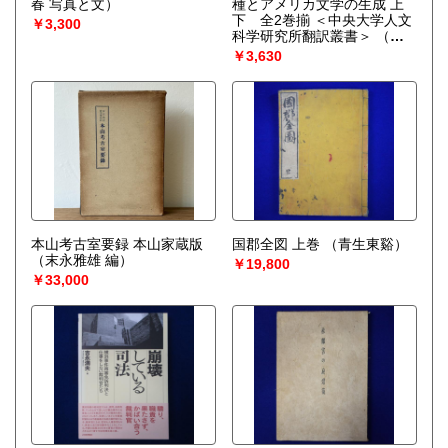
春 写真と文）
種とアメリカ文学の生成 上
下 全2巻揃 ＜中央大学人文
￥3,300
科学研究所翻訳叢書＞
（エ
リック・J.サンドクイスト 著
￥3,630
; 高尾直知, 中尾秀博, 藤平育
子 ほか訳）
本山考古室要録 本山家蔵版
国郡全図 上巻
（青生東谿）
（末永雅雄 編）
￥19,800
￥33,000