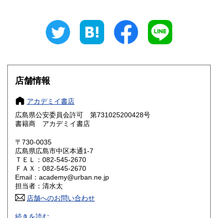
山梨県
長野県
1,000円
1,000円
岐阜県
静岡県
900円
900円
愛知県
三重県
900円
900円
滋賀県
京都府
800円
800円
店舗情報
大阪府
兵庫県
800円
800円
アカデミイ書店
奈良県
和歌山県
広島県公安委員会許可 第731025200428号
800円
800円
書籍商 アカデミイ書店
鳥取県
島根県
800円
800円
〒730-0035
広島県広島市中区本通1-7
岡山県
広島県
800円
800円
ＴＥＬ：082-545-2670
ＦＡＸ：082-545-2670
Email：academy@urban.ne.jp
山口県
徳島県
800円
800円
担当者：清水太
香川県
店舗へのお問い合わせ
愛媛県
800円
800円
アカデミイ書店は広島市中心部(金座街・紙屋町)に実店舗を
続きを読む