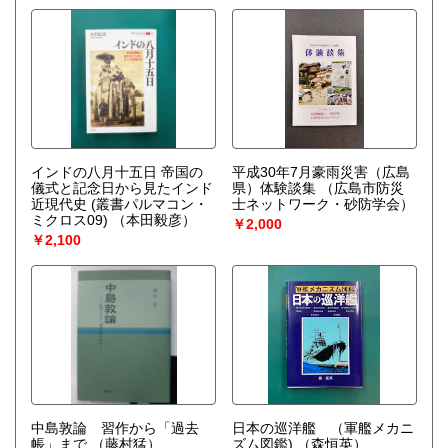
インドの八月十五日 帝国の
平成30年7月豪雨災害（広島
儀式と記念日から見たインド
県）体験談集
（広島市防災
近現代史 (叢書パルマコン・
士ネットワーク・砂防学会）
ミクロス09)
（本田毅彦）
￥2,000
￥2,100
中島敦論 習作から「過去
日本の巡洋艦 （軍艦メカニ
帳」まで
（藤村猛）
ズム図鑑)
（森恒英）