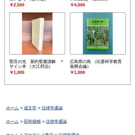
￥2,500
￥4,000
聖言の光 新約聖書講解 ＊
広島県の鳥
（比婆科学教育
サイン本
（大江邦治）
振興会編）
￥1,000
￥1,000
ホーム
成文堂
法律学通論
ホーム
田和俊輔
法律学通論