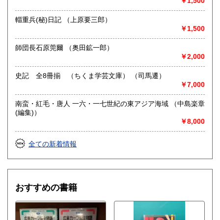
￥1,500
文学、歴史、郷土誌、原爆、思想、宗教、美術、古典籍、サ
ブカルチャー、文庫、 カープ
輜重兵(秘)日記 （上原要三郎）
￥1,500
師団長石原莞爾 （奥田鉱一郎）
￥2,000
史記 全8冊揃 （ちくま学芸文庫） （司馬遷）
￥7,000
南蛮・紅毛・唐人 一六・一七世紀の東アジア海域 （中島楽章
(編集)）
￥8,000
全ての新着情報
おすすめの書籍