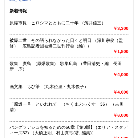
高知県
福岡県
構え、連日店頭や出張買取で多数の書籍を買入しておりま
800円
800円
す。
新着情報
豊富なラインナップで選りすぐった良書をお手頃な価格で提
佐賀県
長崎県
800円
800円
供しています。
原爆市長 ヒロシマとともに二十年 （濱井信三）
特に広島の郷土誌や原爆文献には力を入れています。
熊本県
大分県
800円
￥3,300
800円
登録している本以外にもたくさんの在庫がございますのでお
気軽にお問い合わせください。
被爆二世 その語られなかった日々と明日 （深川宗俊（監
宮崎県
鹿児島県
800円
800円
修） 広島記者団被爆二世刊行会（編））
沿線名：広島電鉄
￥1,800
最寄駅：八丁堀電停
沖縄県
1,500円
営業時間：10:00〜19:00
定休日：年中無休(ただし、12月29日以降の御注文は1月4日
歌集 廣島 (原爆歌集) 歌集広島 （豊田清史・編 長田
以降の配送になります。 尚、実店舗の営業日は、年末12月30
新・序）
日まで、年始1月3日からとなります。)
￥4,000
書籍の買取について
画文集 ちび筆 （丸木位里・丸木俊子）
￥4,000
文学、歴史、郷土誌、原爆、思想、宗教、美術、古典籍、サ
ブカルチャー、文庫、
「原爆一号」といわれて （ちくまぶっくす 36） （吉川
カープグッズなど買取しております。
清）
まずはご相談ください。
￥6,000
取り扱い分野
バングラデシュを知るための66章【第3版】 (エリア・スタデ
ィーズ32) （大橋正明、村山真弓(著, 編集)）
-