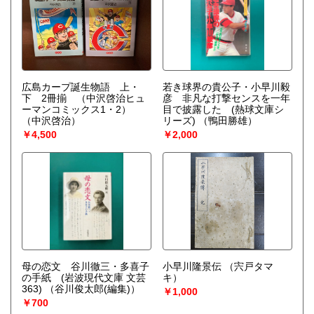
広島カープ誕生物語 上・
若き球界の貴公子・小早川毅
下 2冊揃 （中沢啓治ヒュ
彦 非凡な打撃センスを一年
ーマンコミックス1・2）
目で披露した (熱球文庫シ
（中沢啓治）
リーズ)
（鴨田勝雄）
￥4,500
￥2,000
母の恋文 谷川徹三・多喜子
小早川隆景伝
（宍戸タマ
の手紙 (岩波現代文庫 文芸
キ）
363)
（谷川俊太郎(編集)）
￥1,000
￥700