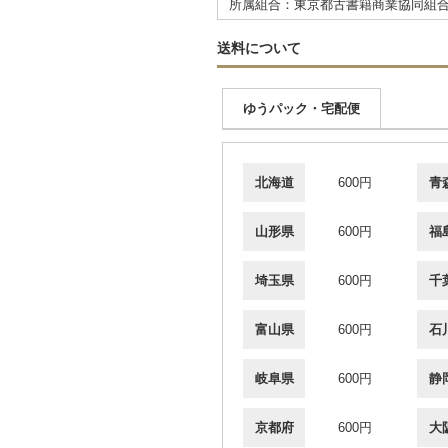
所属組合：東京都古書籍商業協同組
送料について
ゆうパック・宅配便
北海道
600円
青
山形県
600円
福
埼玉県
600円
千
富山県
600円
石
岐阜県
600円
静
京都府
600円
大