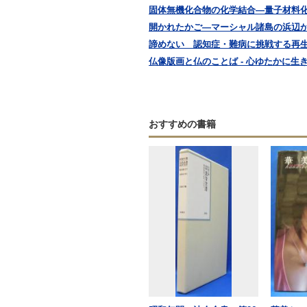
固体無機化合物の化学結合―量子材料化学の
開かれたかご―マーシャル諸島の浜辺から I
諦めない 認知症・難病に挑戦する再生医療
仏像版画と仏のことば - 心ゆたかに生きる知
おすすめの書籍