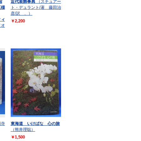
宿
近代装飾事典
（スチュアー
王様
ト・デュラント/著 藤田治
彦/訳 、）
クィ
￥2,200
（オ
源寺
東海道 いけばな 心の旅
（熊井理聡）
￥1,500