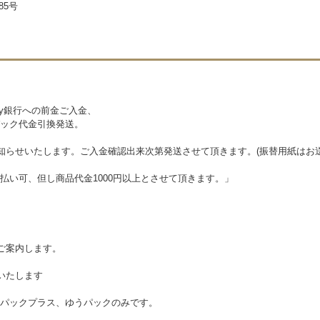
85号
ay銀行への前金ご入金、
ック代金引換発送。
知らせいたします。ご入金確認出来次第発送させて頂きます。(振替用紙はお
購入は後払い可、但し商品代金1000円以上とさせて頂きま
ご案内します。
いたします
パックプラス、ゆうパックのみです。