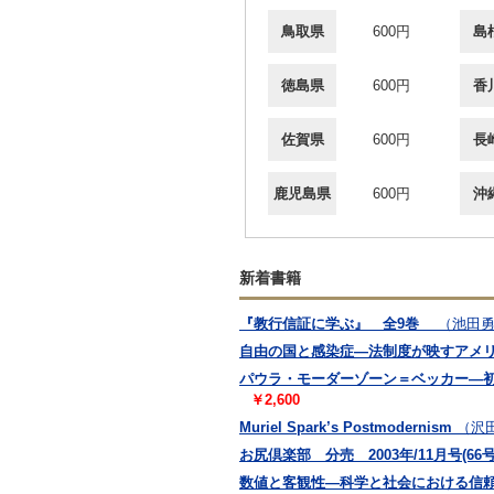
鳥取県
600円
島
徳島県
600円
香
佐賀県
600円
長
鹿児島県
600円
沖
新着書籍
『教行信証に学ぶ』 全9巻
（池田
自由の国と感染症―法制度が映すアメリカの
パウラ・モーダーゾーン＝ベッカー―初めて
￥2,600
Muriel Spark’s Postmodernism
（沢
お尻倶楽部 分売 2003年/11月号(66
数値と客観性―科学と社会における信頼の獲