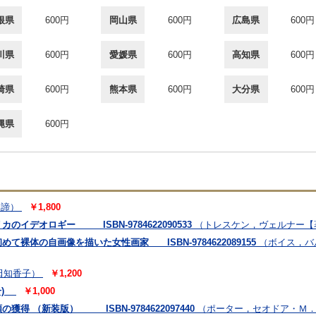
根県
600円
岡山県
600円
広島県
600円
川県
600円
愛媛県
600円
高知県
600円
崎県
600円
熊本県
600円
大分県
600円
縄県
600円
勇諦）
￥1,800
イデオロギー ISBN-9784622090533
（トレスケン，ヴェルナー【著
裸体の自画像を描いた女性画家 ISBN-9784622089155
（ボイス，バ
田知香子）
￥1,200
号)
￥1,000
得 （新装版） ISBN-9784622097440
（ポーター，セオドア・Ｍ．