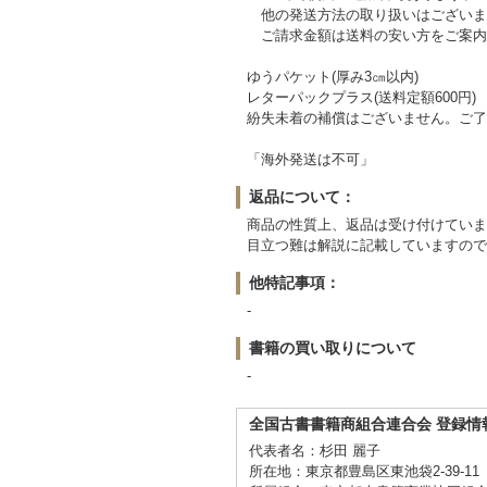
他の発送方法の取り扱いはございま
ご請求金額は送料の安い方をご案内
ゆうパケット(厚み3㎝以内)
レターパックプラス(送料定額600円)
紛失未着の補償はございません。ご了
「海外発送は
返品について：
商品の性質上、返品は受け付けていま
目立つ難は解説に記載していますので
他特記事項：
-
書籍の買い取りについて
-
全国古書書籍商組合連合会 登録情
代表者名：杉田 麗子
所在地：東京都豊島区東池袋2-39-11