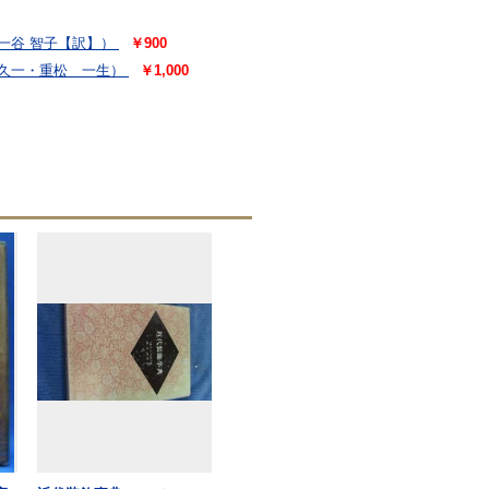
一谷 智子【訳】）
￥900
久一・重松 一生）
￥1,000