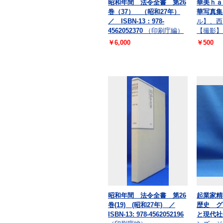
昭和年間 法令全書 第26
華美ｈａ
巻（37） （昭和27年）
華写真集
／ ISBN-13：978-
ル】、西
4562052370
（印刷庁編）
【撮影】
￥6,000
￥500
昭和年間 法令全書 第26
起業家精
巻(19) (昭和27年) ／
歴史 グ
ISBN-13: 978-4562052196
と現代社