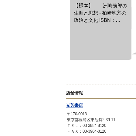
【裸本】 洲崎義郎の
生涯と思想 - 柏崎地方の
政治と文化 ISBN：
9784818826632
店舗情報
光芳書店
〒170-0013
東京都豊島区東池袋2-39-11
ＴＥＬ：03-3984-8120
ＦＡＸ：03-3984-8120