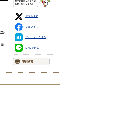
ポストする
。
シェアする
25
ブックマークする
せ
なヨ
LINEで送る