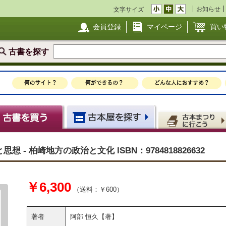
お知らせ
文字サイズ
会員登録
マイページ
買い
古書を探す
 柏崎地方の政治と文化 ISBN：9784818826632
￥6,300
（送料：￥600）
著者
阿部 恒久【著】