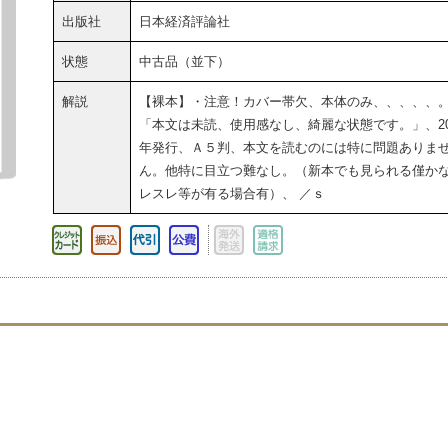
出版社
日本経済評論社
状態
中古品（並下）
解説
【裸本】・注意！カバー帯欠、本体のみ、、、、、
「本文は未読、使用感なし、綺麗な状態です。」、20
年発行、Ａ５判、本文を読むのには特に問題ありま
ん。他特に目立つ難なし。（新本でも見られる僅か
レスレ等が有る場合有）、 ／ｓ