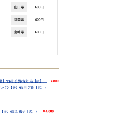
山口県
600円
福岡県
600円
宮崎県
600円
】/西村 公男/青野 浩【訳】）
￥800
ルバラ【著】/藤川 芳朗【訳】）
【著】/藤垣 裕子【訳】）
￥4,000