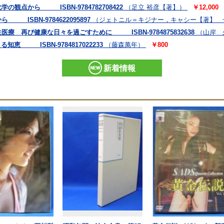
観点から ISBN-9784782708422
（足立 裕彦【著】）
￥12,000
SBN-9784622095897
（ジェトニル＝キジナー，キャシー【著】 
 再び健康な日々を過ごすために ISBN-9784875832638
（山岸 
恵 ISBN-9784817022233
（藤森萬年）
￥800
新着情報