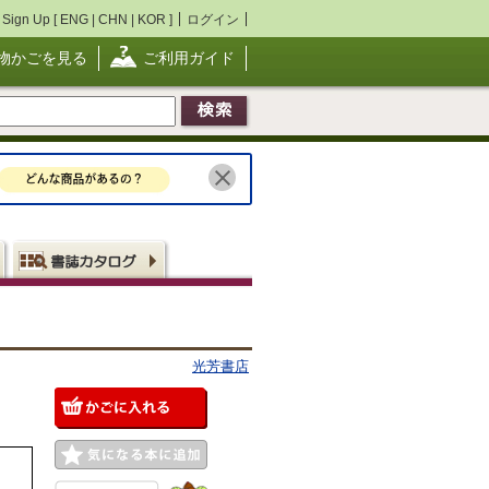
Sign Up [
ENG
|
CHN
|
KOR
]
ログイン
物かごを見る
ご利用ガイド
光芳書店