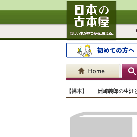
【裸本】 洲崎義郎の生涯と思想 -