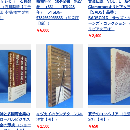
ｎａ‐ｂｉ 石川梨
昭和年間 法令全書 第27
黄金伝説 VOL．1 新
（石川梨華【モデ
巻 （33） （昭和28
Glamorousオリビア女
田 幸樹/橋本 雅司
年） ／ISBN-
【SADS】品番：
）
9784562055333
（印刷庁
SADSG01D サッズ・
【編】）
ーンズ・コレクション
リビア女王様）
￥6,000
￥2,400
神と多国籍企業の
キヅカイのケンチク
（杉本
双子のコッペリア
（生
ローバルビジネス
洋文【著】）
宏行【著】）
会の形成
（ジョー
￥1,500
￥650