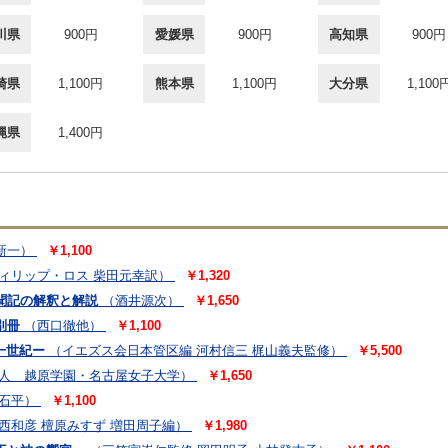
川県
900円
愛媛県
900円
高知県
900円
崎県
1,100円
熊本県
1,100円
大分県
1,100
縄県
1,400円
新一）
￥1,100
ィリップ・ロス 柴田元幸訳）
￥1,320
聞記の解釈と解説
（酒井源次）
￥1,650
別冊
（西口徹他）
￥1,100
一世紀ー
（イエズス会日本管区編 河村信三 梶山義夫監修）
￥5,500
人 越原学園・名古屋女子大学）
￥1,650
蘇石平）
￥1,100
西和彦 檀原みすず 増田周子編）
￥1,980