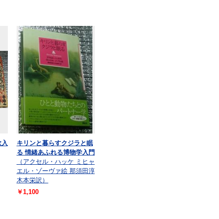
款入
キリンと暮らすクジラと眠
る 情緒あふれる博物学入門
（アクセル・ハッケ ミヒャ
エル・ゾーヴァ絵 那須田淳
木本栄訳）
￥1,100