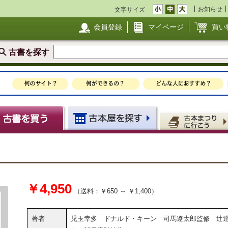
お知らせ
文字サイズ
会員登録
マイページ
買い
古書を探す
￥4,950
（送料：￥650 ～ ￥1,400）
著者
児玉幸多 ドナルド・キーン 司馬遼太郎監修 辻