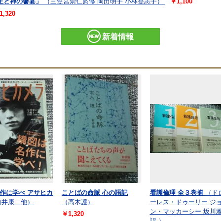
王と神の饗宴」
（三笠宮崇仁監修 岡田明子 小林登志子）
￥1,100
1,320
新着情報
作に学べ アサヒカ
ことばの命脈 心の語記
看護倫理 全３巻揃
（ド
向井康二他）
（高木護）
ーレス・ドゥーリー ジ
ン・マッカーシー 坂川
￥1,320
訳 ）