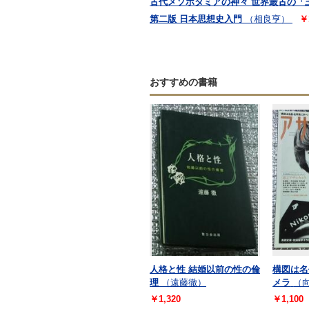
古代メソポタミアの神々 世界最古の「
第二版 日本思想史入門
（相良亨）
￥
おすすめの書籍
人格と性 結婚以前の性の倫
構図は名
理
（遠藤徹）
メラ
（
￥1,320
￥1,100