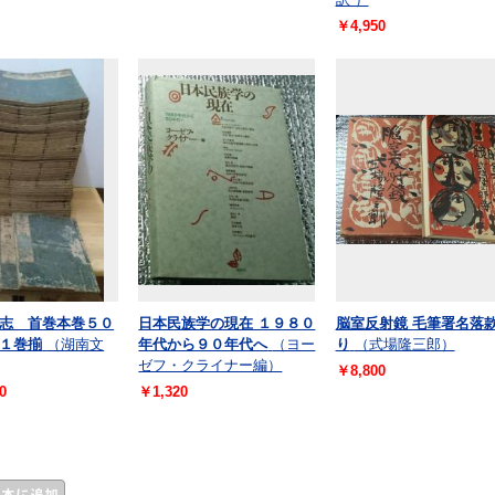
￥4,950
志 首巻本巻５０
日本民族学の現在 １９８０
脳室反射鏡 毛筆署名落
１巻揃
（湖南文
年代から９０年代へ
（ヨー
り
（式場隆三郎）
ゼフ・クライナー編）
￥8,800
0
￥1,320