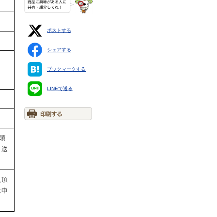
ポストする
シェアする
ブックマークする
LINEで送る
頭
 送
文頂
に申