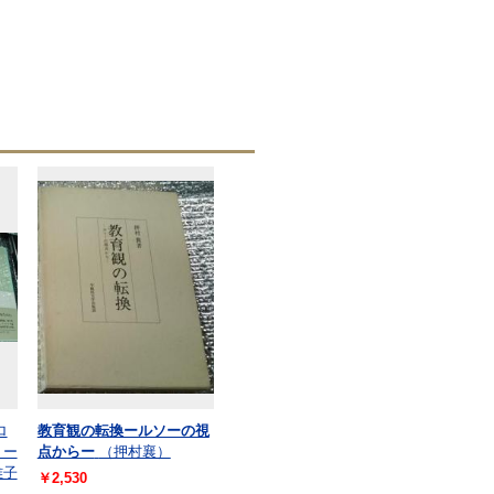
ロ
教育観の転換ールソーの視
ョー
点からー
（押村襄）
雅子
￥2,530