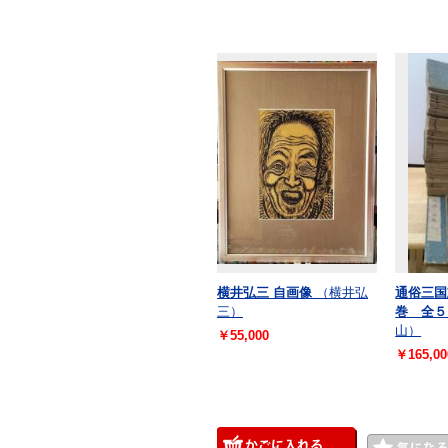
横井弘三 自画像
（横井弘
通俗三国
三）
巻 全５
山）
￥55,000
￥165,00