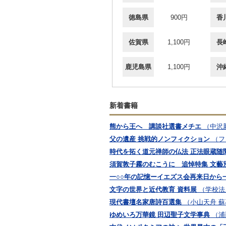
徳島県
900円
香
佐賀県
1,100円
長
鹿児島県
1,100円
沖
新着書籍
熊から王へ 講談社選書メチエ
（中沢
父の遺産 挑戦的ノンフィクション
（フ
時代を拓く道元禅師の仏法 正法眼蔵随
須賀敦子霧のむこうに 追悼特集 文藝
一○○年の記憶ーイエズス会再来日から
文字の世界と近代教育 資料展
（学校法
現代書壇名家唐詩百選集
（小山天舟 
ゆめいろ万華鏡 田辺聖子文学事典
（浦