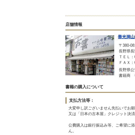
店舗情報
善光洞山
〒380-08
長野県長
ＴＥＬ：02
ＦＡＸ：02
長野県公安
書籍商 
書籍の購入について
支払方法等：
大変申し訳ございません先払いでお願
又は「日本の古本屋」クレジット決済
公費購入は銀行振込み等、ご希望に添
ん。