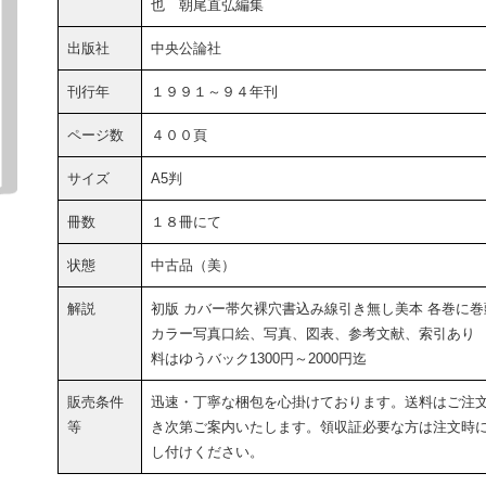
也 朝尾直弘編集
出版社
中央公論社
刊行年
１９９１～９４年刊
ページ数
４００頁
サイズ
A5判
冊数
１８冊にて
状態
中古品（美）
解説
初版 カバー帯欠裸穴書込み線引き無し美本 各巻に巻
カラー写真口絵、写真、図表、参考文献、索引あり
料はゆうバック1300円～2000円迄
販売条件
迅速・丁寧な梱包を心掛けております。送料はご注
等
き次第ご案内いたします。領収証必要な方は注文時
し付けください。