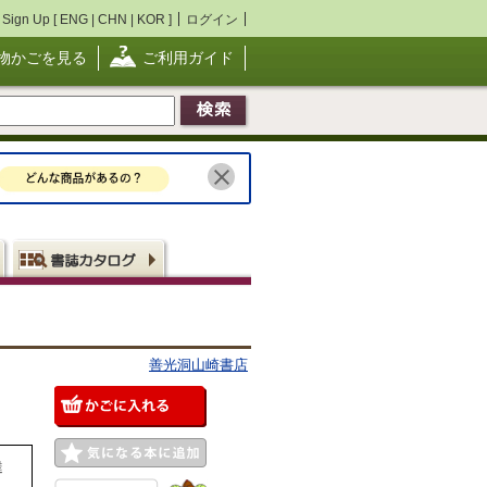
Sign Up [
ENG
|
CHN
|
KOR
]
ログイン
物かごを見る
ご利用ガイド
善光洞山崎書店
達