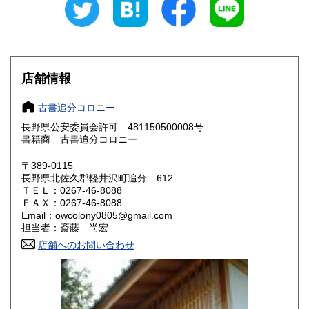
愛知県
三重県
330円
330円
滋賀県
京都府
330円
330円
大阪府
兵庫県
330円
330円
店舗情報
奈良県
和歌山県
330円
330円
古書追分コロニー
長野県公安委員会許可 481150500008号
鳥取県
島根県
330円
330円
書籍商 古書追分コロニー
岡山県
広島県
330円
330円
〒389-0115
長野県北佐久郡軽井沢町追分 612
ＴＥＬ：0267-46-8088
山口県
徳島県
330円
330円
ＦＡＸ：0267-46-8088
Email：owcolony0805@gmail.com
香川県
愛媛県
330円
330円
担当者：斎藤 尚宏
店舗へのお問い合わせ
高知県
福岡県
330円
330円
佐賀県
長崎県
330円
330円