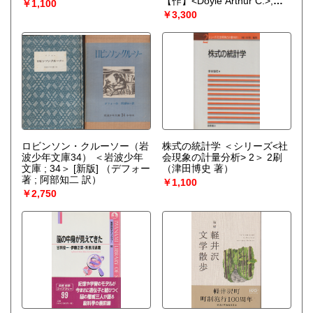
【作】<Doyle Arthur C.>;内
￥1,100
田 庶【訳】）
￥3,300
ロビンソン・クルーソー（岩
株式の統計学 ＜シリーズ<社
波少年文庫34） ＜岩波少年
会現象の計量分析> 2＞ 2刷
文庫 ; 34＞ [新版]
（デフォー
（津田博史 著）
著 ; 阿部知二 訳）
￥1,100
￥2,750