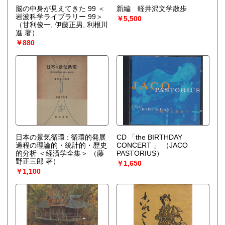
脳の中身が見えてきた 99 ＜
新編 軽井沢文学散歩
岩波科学ライブラリー 99＞
￥5,500
（甘利俊一, 伊藤正男, 利根川
進 著）
￥880
日本の景気循環 : 循環的発展
CD 「the BIRTHDAY
過程の理論的・統計的・歴史
CONCERT 」
（JACO
的分析 ＜経済学全集＞
（藤
PASTORIUS）
野正三郎 著）
￥1,650
￥1,100