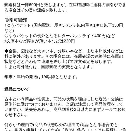
郵送料は一律600円と致しますが、在庫確認時に送料の割引ができ
る場合はその旨の連絡を致します。
[割引可能例]
♪ゆうパケット (国内配送、厚さ3センチ以内重さ1キロ以下330円
など)
◇ゆうパケットの例外となるレターパックライト430円)など
♯文庫本など厚さが薄い本などは220円
◆全集、図録など大きい本、分厚い本など、また本州以外など送
料に例外があります。その場合には、在庫確認の連絡時に在庫の
状態などと合わせて連絡を差し上げて注文確定を致します。
♭また海外送付は、国際郵便の実費となります。
年末・年始の発送は1/4以降となります。
返品について
古本という商品の性質上、商品の状態を理由にした返品・交換は
原則的に受けつけておりません。当店は注意して商品管理をして
いますが、過失等あれば、商品到着後2日以内にまずメールでお知
らせ下さい。
何らかの理由で(商品の状態以外の理由で)返品となる場合でも、
(小古書店を維持していくために)返品に係るコストはお客様にご負