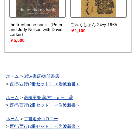
the treehouse book
（Peter
これくしょん 24号 1965
and Judy Nelson with David
￥1,100
Larkin）
￥5,500
ホーム
岩波書店/徳間書店
西行/西行(2冊セット） ＜岩波新書＞
ホーム
高橋英夫 著/村上元三 著
西行/西行(2冊セット） ＜岩波新書＞
ホーム
古書追分コロニー
西行/西行(2冊セット） ＜岩波新書＞