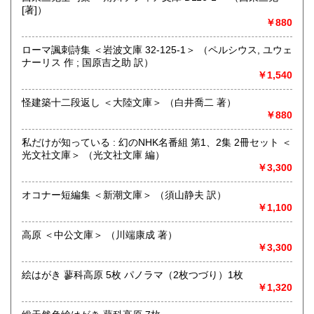
的「衣・食・住、アート、音楽、旅、 趣味、健康、文芸、経
[著]）
済、社会、哲学、政治」 等の幅広いテーマを扱います。
￥880
「日本の古本屋」で販売している古本は、隣りの「文化磁場
油や」で一部展示販売も春～秋にしています、堀辰雄、立原
ローマ諷刺詩集 ＜岩波文庫 32-125-1＞ （ペルシウス, ユウェ
道造、加藤周一などのゆかりの土地柄です。信州にお越しの
ナーリス 作 ; 国原吉之助 訳）
場合はどうぞお立ち寄り下さい。
￥1,540
沿線名：しなの鉄道
怪建築十二段返し ＜大陸文庫＞ （白井喬二 著）
最寄駅：信濃追分駅
￥880
営業時間：12:00〜17:00
定休日：火・水曜日(夏季:毎日営業、冬季:天気次第)
私だけが知っている : 幻のNHK名番組 第1、2集 2冊セット ＜
光文社文庫＞ （光文社文庫 編）
書籍の買取について
￥3,300
◇近隣であれば書籍の買取をしています。少数であれば店へ
オコナー短編集 ＜新潮文庫＞ （須山静夫 訳）
の持ち込み、あるいは量が多い場合はまずは電話などで相談
￥1,100
をさせていただくこともあります。
高原 ＜中公文庫＞ （川端康成 著）
買取が出来る本とそうでない本があります、メール・電話等
￥3,300
で連絡頂ければと思います。
絵はがき 蓼科高原 5枚 パノラマ（2枚つづり）1枚
取り扱い分野
￥1,320
哲学宗教、歴史、社会科学、美術工芸、外国文学、趣味、サ
ブカルチャー、古書一般（その他）