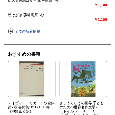
総天然色絵はがき 蓼科高原 7枚
￥1,100
絵はがき 蓼科高原 6枚
￥1,100
全ての新着情報
おすすめの書籍
デイヴィド・リカードウ全集
きょうりゅうの世界 子ども
第7巻 書簡集1816-1818年
のための世界名作文学28
（中野正監訳）
（ドイル アーサー・C.