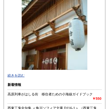
熊本県
大分県
330円
330円
宮崎県
鹿児島県
330円
330円
沖縄県
330円
続きを読む
新着情報
高原列車がはしる街 移住者ための小海線ガイドブック
￥550
追分コロニーは「豊かな暮らし」をテーマにした「村の古本
屋」です。人が精神的に豊かな生活を送るための 様々な遊び
西東三鬼全句集 ＜角川ソフィア文庫 D116-1＞ （西東三鬼