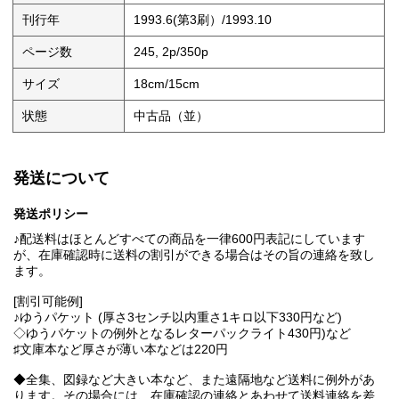
刊行年
1993.6(第3刷）/1993.10
ページ数
245, 2p/350p
サイズ
18cm/15cm
状態
中古品（並）
発送について
発送ポリシー
♪配送料はほとんどすべての商品を一律600円表記にしています
が、在庫確認時に送料の割引ができる場合はその旨の連絡を致し
ます。
[割引可能例]
♪ゆうパケット (厚さ3センチ以内重さ1キロ以下330円など)
◇ゆうパケットの例外となるレターパックライト430円)など
♯文庫本など厚さが薄い本などは220円
◆全集、図録など大きい本など、また遠隔地など送料に例外があ
ります。その場合には、在庫確認の連絡とあわせて送料連絡を差