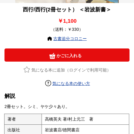
西行/西行(2冊セット） ＜岩波新書＞
￥1,100
（送料：￥330）
古書追分コロニー
かごに入れる
気になる本に追加（ログインで利用可能）
気になる本の使い方
解説
2冊セット。シミ、ヤケ少々あり。
著者
高橋英夫 著/村上元三 著
出版社
岩波書店/徳間書店