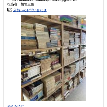
香川県
愛媛県
800円
800円
担当者：檜垣圭佑
店舗へのお問い合わせ
高知県
福岡県
800円
800円
佐賀県
長崎県
800円
800円
熊本県
大分県
800円
800円
宮崎県
鹿児島県
800円
800円
沖縄県
1,500円
-
続きを読む