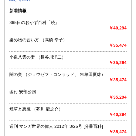
沿線名：-
新着情報
最寄駅：-
営業時間：-
365日のおかず百科「続」
定休日：-
￥40,294
書籍の買取について
染め物の習い方 （高橋 幸子）
-
￥35,474
小泉八雲の妻 （長谷川洋二）
取り扱い分野
￥35,294
総記、哲学宗教、歴史、社会科学、自然科学、美術工芸、国
語国文、外国文学、古典籍、近代文献、趣味、外国書、サブ
闇の奥 （ジョウゼフ・コンラッド、 朱牟田夏雄）
カルチャー、古書一般（その他）
￥35,474
書籍全般
函付 安部公房
￥35,294
煙草と悪魔 （芥川 龍之介）
￥40,294
週刊 マンガ世界の偉人 2012年 3/25号 [分冊百科]
￥35,474