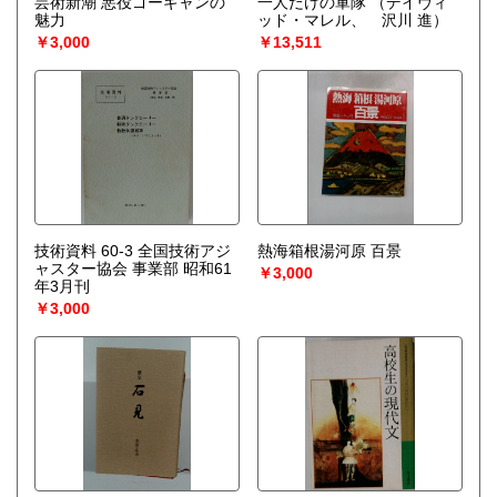
芸術新潮 悪役ゴーギャンの
一人だけの軍隊
（デイヴィ
魅力
ッド・マレル、 沢川 進）
￥3,000
￥13,511
技術資料 60-3 全国技術アジ
熱海箱根湯河原 百景
ャスター協会 事業部 昭和61
￥3,000
年3月刊
￥3,000