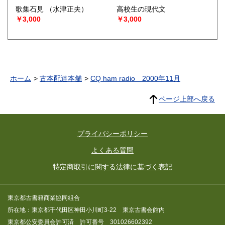
歌集石見
（水津正夫）
高校生の現代文
￥3,000
￥3,000
ホーム
古本配達本舗
CQ ham radio 2000年11月
ページ上部へ戻る
プライバシーポリシー
よくある質問
特定商取引に関する法律に基づく表記
東京都古書籍商業協同組合
所在地：東京都千代田区神田小川町3-22 東京古書会館内
東京都公安委員会許可済 許可番号 301026602392