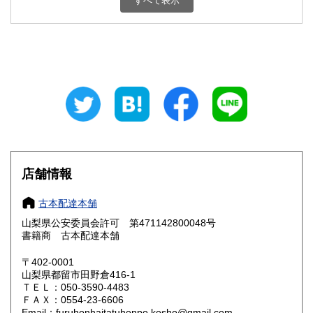
すべて表示
石川県
福井県
800円
800円
山梨県
長野県
800円
800円
岐阜県
静岡県
800円
800円
愛知県
三重県
800円
800円
滋賀県
京都府
800円
800円
大阪府
兵庫県
800円
800円
店舗情報
奈良県
和歌山県
800円
800円
古本配達本舗
山梨県公安委員会許可 第471142800048号
鳥取県
島根県
800円
800円
書籍商 古本配達本舗
岡山県
広島県
800円
800円
〒402-0001
山梨県都留市田野倉416-1
ＴＥＬ：050-3590-4483
山口県
徳島県
800円
800円
ＦＡＸ：0554-23-6606
Email：furuhonhaitatuhonpo.kosho@gmail.com