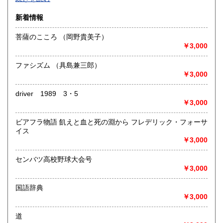
沿線名：-
新着情報
最寄駅：-
営業時間：-
菩薩のこころ （岡野貴美子）
定休日：-
￥3,000
書籍の買取について
ファシズム （具島兼三郎）
-
￥3,000
driver 1989 3・5
取り扱い分野
￥3,000
総記、哲学宗教、歴史、社会科学、自然科学、美術工芸、国
語国文、外国文学、古典籍、近代文献、趣味、外国書、サブ
ビアフラ物語 飢えと血と死の淵から フレデリック・フォーサ
カルチャー、古書一般（その他）
イス
書籍全般
￥3,000
センバツ高校野球大会号
￥3,000
国語辞典
￥3,000
道