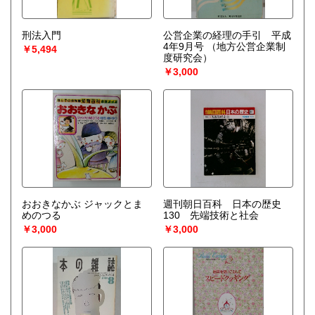
刑法入門
公営企業の経理の手引 平成
4年9月号
（地方公営企業制
￥5,494
度研究会）
￥3,000
おおきなかぶ ジャックとま
週刊朝日百科 日本の歴史
めのつる
130 先端技術と社会
￥3,000
￥3,000