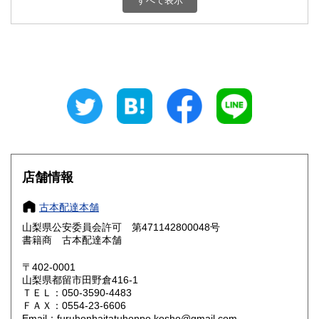
すべて表示
石川県
福井県
800円
800円
山梨県
長野県
800円
800円
岐阜県
静岡県
800円
800円
愛知県
三重県
800円
800円
滋賀県
京都府
800円
800円
大阪府
兵庫県
800円
800円
店舗情報
奈良県
和歌山県
800円
800円
古本配達本舗
山梨県公安委員会許可 第471142800048号
鳥取県
島根県
800円
800円
書籍商 古本配達本舗
岡山県
広島県
800円
800円
〒402-0001
山梨県都留市田野倉416-1
ＴＥＬ：050-3590-4483
山口県
徳島県
800円
800円
ＦＡＸ：0554-23-6606
Email：furuhonhaitatuhonpo.kosho@gmail.com