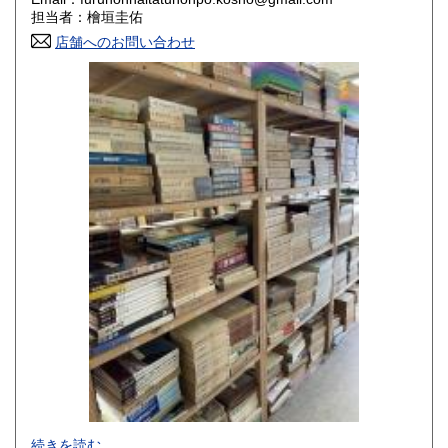
香川県
愛媛県
800円
800円
担当者：檜垣圭佑
店舗へのお問い合わせ
高知県
福岡県
800円
800円
佐賀県
長崎県
800円
800円
熊本県
大分県
800円
800円
宮崎県
鹿児島県
800円
800円
沖縄県
1,500円
-
続きを読む