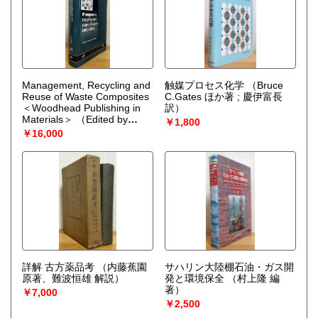
Management, Recycling and
触媒プロセス化学
（Bruce
Reuse of Waste Composites
C.Gates ほか著 ; 慶伊富長
＜Woodhead Publishing in
訳）
Materials＞
（Edited by
￥1,800
Vannessa Goodship）
￥16,000
詳解 古方薬品考
（内藤蕉園
サハリン大陸棚石油・ガス開
原著、難波恒雄 解説）
発と環境保全
（村上隆 編
著）
￥7,000
￥2,500