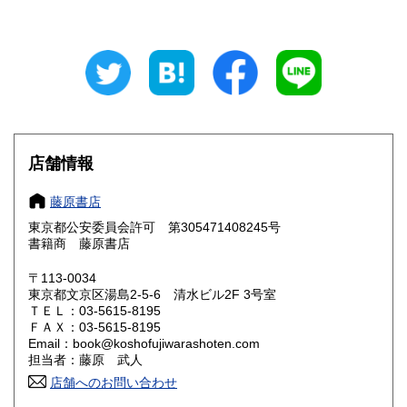
300円
300円
岐阜県
静岡県
300円
300円
愛知県
三重県
300円
300円
滋賀県
京都府
300円
300円
大阪府
兵庫県
300円
300円
店舗情報
奈良県
和歌山県
300円
300円
藤原書店
東京都公安委員会許可 第305471408245号
鳥取県
島根県
300円
300円
書籍商 藤原書店
岡山県
広島県
300円
300円
〒113-0034
東京都文京区湯島2-5-6 清水ビル2F 3号室
ＴＥＬ：03-5615-8195
山口県
徳島県
300円
300円
ＦＡＸ：03-5615-8195
Email：book@koshofujiwarashoten.com
香川県
愛媛県
300円
300円
担当者：藤原 武人
店舗へのお問い合わせ
高知県
福岡県
300円
300円