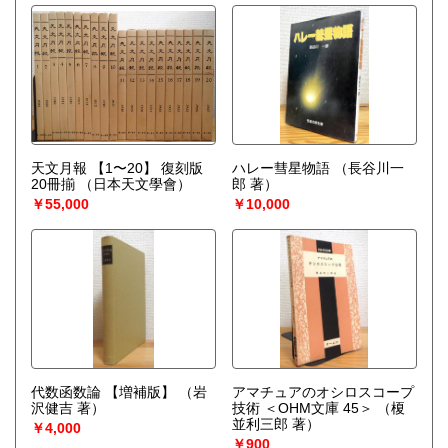
天文月報 【1〜20】 復刻版
ハレー彗星物語
（長谷川一
20冊揃
（日本天文學會）
郎 著）
￥55,000
￥10,000
代数函数論 【増補版】
（岩
アマチュアのオシロスコープ
沢健吉 著）
技術 ＜OHM文庫 45＞
（榎
並利三郎 著）
￥4,000
￥900