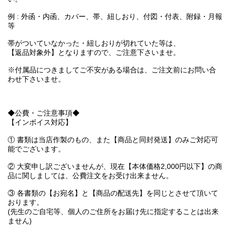
例 : 外函・内函、カバー、帯、紐しおり、付図・付表、附録・月報
等
帯がついていなかった・紐しおりが切れていた等は、
【返品対象外】となりますので、ご注意下さいませ。
※付属品につきましてご不安がある場合は、ご注文前にお問い合
わせ下さいませ。
◆公費・ご注意事項◆
【インボイス対応】
① 書類は当店作製のもの、また【商品と同封発送】のみご対応可
能でございます。
② 大変申し訳ございませんが、現在【本体価格2,000円以下】の商
品に関しましては、公費注文をお受け出来ません。
③ 各書類の【お宛名】と【商品の配送先】を同じとさせて頂いて
おります。
(先生のご自宅等、個人のご住所をお届け先に指定することは出来
ません)