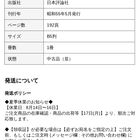
出版社
日本評論社
刊行年
昭和55年5月発行
ページ数
192頁
サイズ
B5判
冊数
1冊
状態
中古品（並）
発送について
発送ポリシー
◆夏季休業のお知らせ◆
【休業日 : 8月14日〜16日】
ご注文商品の在庫確認・商品の出荷等【17日(月)】より、順次ご対
応致します。
◆【領収証】が必要な場合は【必ずお宛名をご指定の上】ご注文
前、もしくはご注文時 (メッセージ欄 : その他お問い合わせ欄) に