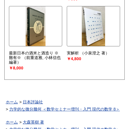
最新日本の酒米と酒造り ※
実解析
（小泉澄之 著）
難有※
（前重道雅, 小林信也
￥4,800
編著）
￥8,000
ホーム
日本評論社
力学的な微分幾何 ＜数学セミナー増刊・入門 現代の数学 8＞
ホーム
大森英樹 著