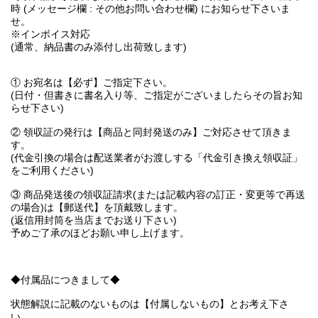
時 (メッセージ欄 : その他お問い合わせ欄) にお知らせ下さいま
せ。
※インボイス対応
(通常、納品書のみ添付し出荷致します)
① お宛名は【必ず】ご指定下さい。
(日付・但書きに書名入り等、ご指定がございましたらその旨お知
らせ下さい)
② 領収証の発行は【商品と同封発送のみ】ご対応させて頂きま
す。
(代金引換の場合は配送業者がお渡しする「代金引き換え領収証」
をご利用ください)
③ 商品発送後の領収証請求(または記載内容の訂正・変更等で再送
の場合)は【郵送代】を頂戴致します。
(返信用封筒を当店までお送り下さい)
予めご了承のほどお願い申し上げます。
◆付属品につきまして◆
状態解説に記載のないものは【付属しないもの】とお考え下さ
い。