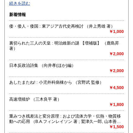
【通信販売専門 (ご来店不可)】 の古書店です。
続きを読む
※大変申し訳ございませんが、店頭での販売は行っておりま
佐賀県
長崎県
300円
300円
せん。
新着情報
熊本県
大分県
300円
300円
書籍の状態等、ご不明な点・気になる所がございましたら、
倭・倭人・倭国 : 東アジア古代史再検討 （井上秀雄 著）
Eメール・電話でお気軽にお問い合わせ下さいませ。
￥1,000
宮崎県
鹿児島県
300円
300円
メールアドレス【book@koshofujiwarashoten.com】
裏切られた三人の天皇 : 明治維新の謎 【増補版】 （鹿島昇
沖縄県
300円
※販売書籍につきまして【お電話でのお問い合わせ】は、現
著）
品在庫を確認するためお時間を頂戴いたします。
￥2,000
(お電話折返しでのご対応となります)
日本反政治詩集 （向井孝(ほか)編）
沿線名：JR中央線・総武線・東京メトロ丸ノ内線
￥2,000
最寄駅：御茶ノ水駅・本郷三丁目駅
営業時間：【事務所営業・通信販売専門 (ご来店不可)】
あしたまたね! : 小児外科病棟から （宮野武 監修）
9:00〜17:00 ※買取・仕入れ等で不在の場合がございます
￥4,500
定休日：水曜日・日曜日・年末年始
高速増殖炉 （三木良平 著）
書籍の買取について
￥1,800
自然科学等の学術書・専門書・その他資料買取り致します。
重みつき残差法と変分原理 : および流体力学・伝熱・物質移
電話・FAX・メール等でお気軽にご相談下さいませ。
動への応用 （B.A.フィンレイソン 著 ; 鷲津久一郎, 山本善之,
出張買取・配送料着払い(当店の支払い)で送って頂くことも
川井忠彦 共訳）
￥1,500
可能でございます。
※お送り頂く場合は必ず事前にご連絡下さいませ。