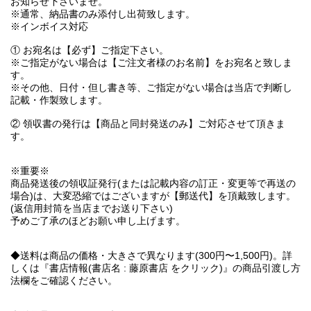
お知らせ下さいませ。
※通常、納品書のみ添付し出荷致します。
※インボイス対応
① お宛名は【必ず】ご指定下さい。
※ご指定がない場合は【ご注文者様のお名前】をお宛名と致しま
す。
※その他、日付・但し書き等、ご指定がない場合は当店で判断し
記載・作製致します。
② 領収書の発行は【商品と同封発送のみ】ご対応させて頂きま
す。
※重要※
商品発送後の領収証発行(または記載内容の訂正・変更等で再送の
場合)は、大変恐縮ではございますが【郵送代】を頂戴致します。
(返信用封筒を当店までお送り下さい)
予めご了承のほどお願い申し上げます。
◆送料は商品の価格・大きさで異なります(300円〜1,500円)。詳
しくは『書店情報(書店名 : 藤原書店 をクリック)』の商品引渡し方
法欄をご確認ください。