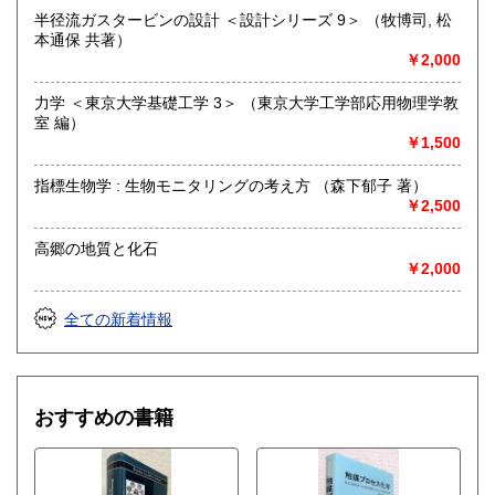
半径流ガスタービンの設計 ＜設計シリーズ 9＞ （牧博司, 松
本通保 共著）
取り扱い分野
￥2,000
自然科学、外国書、古書一般（その他）
【地球科学(地質・鉱物)・天文学・動物学・植物学・その他
力学 ＜東京大学基礎工学 3＞ （東京大学工学部応用物理学教
自然科学】
室 編）
￥1,500
指標生物学 : 生物モニタリングの考え方 （森下郁子 著）
￥2,500
高郷の地質と化石
￥2,000
全ての新着情報
おすすめの書籍