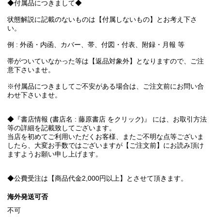
◆付属品につきまして◆
状態解説に記載のないものは【付属しないもの】とお考え下さ
い。
例 : 外函・内函、カバー、帯、付図・付表、附録・月報 等
帯がついていなかった等は【返品対象外】となりますので、ご注
意下さいませ。
※付属品につきましてご不安がある場合は、ご注文前にお問い合
わせ下さいませ。
◆『書店情報 (書店名 : 藤原書店 をクリック)』 には、お取引方法
等の詳細を記載致してございます。
当店を初めてご利用いただくお客様、またご不明な点等ございま
したら、大変お手数ではございますが【ご注文前】にお読み頂け
ますようお願い申し上げます。
◆公費受注は【商品代金2,000円以上】とさせて頂きます。
海外発送可否
不可