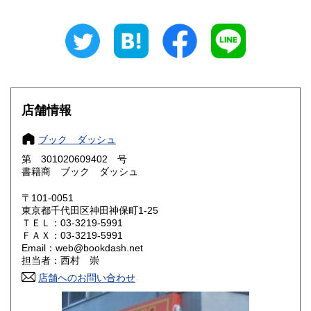
岐阜県
静岡県
600円
600円
愛知県
三重県
600円
600円
滋賀県
京都府
600円
600円
店舗情報
大阪府
兵庫県
600円
600円
ブック ダッシュ
奈良県
和歌山県
600円
600円
第 301020609402 号
書籍商 ブック ダッシュ
鳥取県
島根県
600円
600円
〒101-0051
岡山県
広島県
600円
600円
東京都千代田区神田神保町1-25
ＴＥＬ：03-3219-5991
ＦＡＸ：03-3219-5991
山口県
徳島県
600円
600円
Email：web@bookdash.net
担当者：西村 崇
香川県
愛媛県
600円
600円
店舗へのお問い合わせ
高知県
福岡県
600円
600円