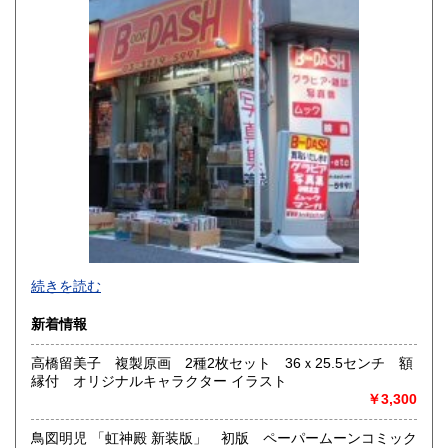
佐賀県
長崎県
600円
600円
熊本県
大分県
600円
600円
宮崎県
鹿児島県
600円
600円
沖縄県
600円
新旧女優・アイドルのグラビア、なつかしの本
続きを読む
映画・特撮、ゲーム・アニメ古漫画などの趣味本は当店にお
まかせください。
新着情報
お取り扱いは、趣味のものすべてにわたります。
高橋留美子 複製原画 2種2枚セット 36ｘ25.5センチ 額
グラビアアイドル雑誌(キャンディーズなどの昔の女優・アイ
縁付 オリジナルキャラクター イラスト
ドルも歓迎)
￥3,300
写真集・イメージビデオ(DVD)、雑誌(成人問わず)
古マンガ・アニメロマンアルバム系、イラスト集、
美少女ゲーム、プレミアゲーム、攻略本・設定資料集
鳥図明児 「虹神殿 新装版」 初版 ペーパームーンコミック