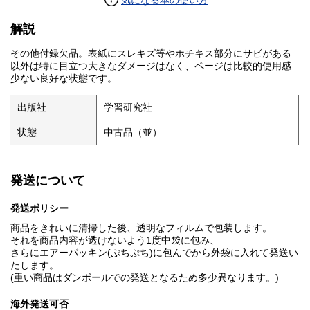
気になる本の使い方
解説
その他付録欠品。表紙にスレキズ等やホチキス部分にサビがある
以外は特に目立つ大きなダメージはなく、ページは比較的使用感
少ない良好な状態です。
出版社
学習研究社
状態
中古品（並）
発送について
発送ポリシー
商品をきれいに清掃した後、透明なフィルムで包装します。
それを商品内容が透けないよう1度中袋に包み、
さらにエアーパッキン(ぷちぷち)に包んでから外袋に入れて発送い
たします。
(重い商品はダンボールでの発送となるため多少異なります。)
海外発送可否