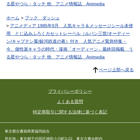
る星やつら・タッチ 他 アニメ情報誌 Animedia
ホーム
ブック ダッシュ
アニメディア 1985年9月 人気キャラ＆メッセージシール未使
用 とじ込みふろくカセットレーベル（ルパン三世/オーディー
ン/キャプテン翼/銀河鉄道の夜）付き 人気アニメ緊急特集・
今、個性派キャラの時代・漫画「オーディーン」最終回掲載 う
る星やつら・タッチ 他 アニメ情報誌 Animedia
ページ上部へ戻る
プライバシーポリシー
よくある質問
特定商取引に関する法律に基づく表記
東京都古書籍商業協同組合
所在地：東京都千代田区神田小川町3-22 東京古書会館内