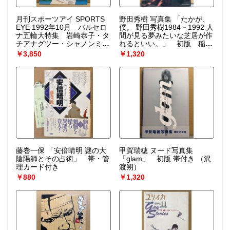
月刊スポーツアイ SPORTS
野田秀樹 写真集 「たかが、
EYE 1992年10月 バルセロ
僕。 野田秀樹1984－1992 人
ナ五輪大特集 岩崎恭子・タ
間が見る夢みたいな芝居が作
チアナグツー・シャノンミラ
れるといい。」 初版 稲越
ー・ボンタシュ・ボギンスカ
功一 全撮影
￥3,850
￥1,320
ヤ・ジーナゴージャン・オノ
ディ・小菅麻里・川本ゆか
り・山田海蜂・ティモシェン
コ・池谷幸雄・江頭美奈子・
山尾朱子・二関亜由美・新体
操・フィギュアスケート・水
泳・バレーボール・ジュニア
スポーツ 他
藤巻一保 「安倍晴明 謎の大
甲賀瑞穂 ヌード写真集
陰陽師とその占術」 帯・管
「glam」 初版 帯付き
（沢
理カード付き
渡朔）
￥880
￥1,320