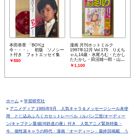
菊池麻衣子・バルセロナ五輪
美女大特集 他
本田恭章 「BOYは
漫画 月刊ホットミルク
今・・・」 初版 ソノシー
1997年12月 Vol.175 りえち
ト付き フォトエッセイ集
ゃん14歳・水尾ろむ・たかし
たたかし・田沼雄一郎・山文
￥880
京伝・弍式四拾六・きみづか
￥1,100
葵・智沢渚優・Asまりあ・き
りやましんご・舞井武依 他
ホーム
学習研究社
アニメディア 1985年9月 人気キャラ＆メッセージシール未使
用 とじ込みふろくカセットレーベル（ルパン三世/オーディー
ン/キャプテン翼/銀河鉄道の夜）付き 人気アニメ緊急特集・
今、個性派キャラの時代・漫画「オーディーン」最終回掲載 う