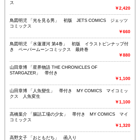
映画パンフレット、プレミアトイ、音楽
ス
CD・ビデオ・DVD・LD
￥2,420
どんなジャンルでも買取することができます。
鳥図明児 「光を見る男」 初版 JETS COMICS ジェッツ
東京近郊出張買取していますのでお気軽にご相談ください。
コミックス
￥660
沿線名：地下鉄(三田線、新宿線、半蔵門線) JR(中央・総武
線)
鳥図明児 「水蓮運河 第4巻」 初版 イラストピンナップ付
最寄駅：神保町駅 御茶ノ水駅
き ペーパームーンコミックス 最終巻
営業時間：12:00-20:00
￥880
定休日：なし 年末は30日午後5時に閉店、年始は3日正午よ
り開店します
山田章博 「星界物語 THE CHRONICLES OF
STARGAZER」 帯付き
書籍の買取について
￥1,100
メール web@bookdash.net または専用ページでお問い合
山田章博 「人魚變生」 帯付き MY COMICS マイコミッ
わせください。
クス 人魚変生
お電話 03-3219-5991でも受け付けております。
￥1,100
お取引内容は、ご依頼されたあとの返信メールに、さらに詳
しく説明した文章をお付けしております。ご安心ください。
高橋葉介 「腸詰工場の少女」 帯付き MY COMICS マイ
コミックス
￥1,320
取り扱い分野
趣味、サブカルチャー、古書一般（その他）
高野文子 「おともだち」 函入り