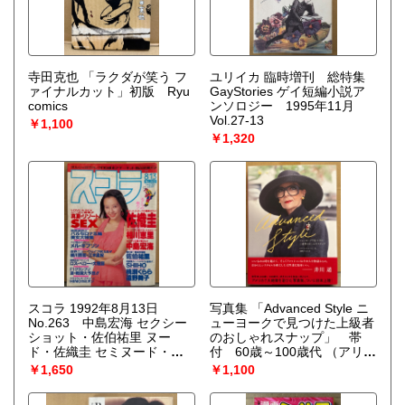
寺田克也 「ラクダが笑う フ
ユリイカ 臨時増刊 総特集
ァイナルカット」初版 Ryu
GayStories ゲイ短編小説ア
comics
ンソロジー 1995年11月
Vol.27-13
￥1,100
￥1,320
スコラ 1992年8月13日
写真集 「Advanced Style ニ
No.263 中島宏海 セクシー
ューヨークで見つけた上級者
ショット・佐伯祐里 ヌー
のおしゃれスナップ」 帯
ド・佐織圭 セミヌード・相
付 60歳～100歳代
（アリ・
川恵里 ビキニ・桃瀬くらら
セス・コーエン 著/岡野ひろ
￥1,650
￥1,100
ヌード・遠野舞子 ビキニ・
か 訳）
SHIHO Tバック・花輪有紀・