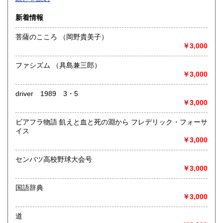
沿線名：-
新着情報
最寄駅：-
営業時間：-
菩薩のこころ （岡野貴美子）
定休日：-
￥3,000
書籍の買取について
ファシズム （具島兼三郎）
-
￥3,000
driver 1989 3・5
取り扱い分野
￥3,000
総記、哲学宗教、歴史、社会科学、自然科学、美術工芸、国
語国文、外国文学、古典籍、近代文献、趣味、外国書、サブ
ビアフラ物語 飢えと血と死の淵から フレデリック・フォーサ
カルチャー、古書一般（その他）
イス
書籍全般
￥3,000
センバツ高校野球大会号
￥3,000
国語辞典
￥3,000
道