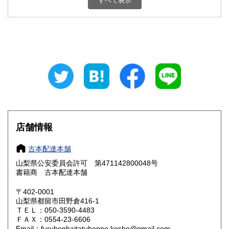
すべて表示
石川県
福井県
800円
800円
山梨県
長野県
800円
800円
岐阜県
静岡県
800円
800円
愛知県
三重県
800円
800円
滋賀県
京都府
800円
800円
大阪府
兵庫県
800円
800円
店舗情報
奈良県
和歌山県
800円
800円
古本配達本舗
山梨県公安委員会許可 第471142800048号
鳥取県
島根県
800円
800円
書籍商 古本配達本舗
岡山県
広島県
800円
800円
〒402-0001
山梨県都留市田野倉416-1
ＴＥＬ：050-3590-4483
山口県
徳島県
800円
800円
ＦＡＸ：0554-23-6606
Email：furuhonhaitatuhonpo.kosho@gmail.com