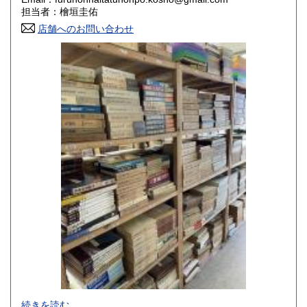
香川県
愛媛県
800円
800円
担当者：檜垣圭佑
店舗へのお問い合わせ
高知県
福岡県
800円
800円
佐賀県
長崎県
800円
800円
熊本県
大分県
800円
800円
宮崎県
鹿児島県
800円
800円
沖縄県
1,500円
-
続きを読む