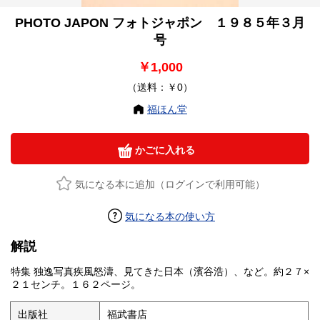
PHOTO JAPON フォトジャポン １９８５年３月
号
￥1,000
（送料：￥0）
福ほん堂
かごに入れる
気になる本に追加（ログインで利用可能）
気になる本の使い方
解説
特集 独逸写真疾風怒濤、見てきた日本（濱谷浩）、など。約２７×
２１センチ。１６２ページ。
出版社
福武書店