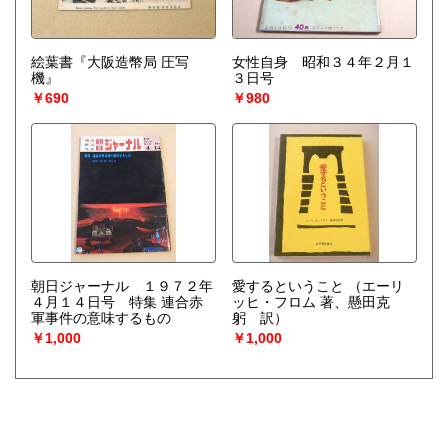
絵葉書『大阪造幣局 圧写
女性自身 昭和３４年２月１
機』
３日号
￥690
￥980
朝日ジャーナル １９７２年
愛するということ
（エーリ
４月１４日号 特集 連合赤
ッヒ・フロム 著、懸田克
軍事件の意味するもの
躬 訳）
￥1,000
￥1,000