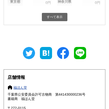
東京都
神奈川県
0円
0円
新潟県
富山県
0円
0円
すべて表示
石川県
福井県
0円
0円
山梨県
長野県
0円
0円
岐阜県
静岡県
0円
0円
愛知県
三重県
0円
0円
滋賀県
京都府
0円
0円
大阪府
兵庫県
0円
0円
店舗情報
奈良県
和歌山県
0円
0円
福ほん堂
千葉県公安委員会許可古物商 第441430000236号
鳥取県
島根県
0円
0円
書籍商 福ほん堂
岡山県
広島県
0円
0円
〒272-0115