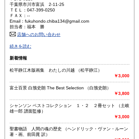
千葉県市川市富浜 2-11-25
ＴＥＬ：047-399-0250
山口県
徳島県
0円
0円
ＦＡＸ：--
Email：fukuhondo.chiba134@gmail.com
香川県
愛媛県
0円
0円
担当者：福本 勝
店舗へのお問い合わせ
高知県
福岡県
0円
0円
-
続きを読む
佐賀県
長崎県
0円
0円
沿線名：店舗はありませんネット通販のみの営業です
新着情報
最寄駅：-
熊本県
大分県
0円
0円
営業時間：-
松平静江木版画集 わたしの川越 （松平静江）
定休日：-
￥3,000
宮崎県
鹿児島県
0円
0円
書籍の買取について
富士百景 白籏史朗 The Best Selection （白籏史朗）
沖縄県
0円
-
￥3,800
シャンソン ベストコレクション １・２ ２冊セット （土岐
取り扱い分野
雄一郎 譜面監修）
趣味、古書一般（その他）
￥3,000
聖書物語 人間の魂の歴史 （ヘンドリック・ヴァン・ルーン
著・画、前田晁 訳）