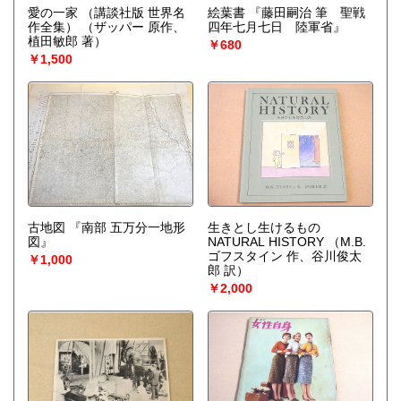
愛の一家 （講談社版 世界名
絵葉書 『藤田嗣治 筆 聖戦
作全集）
（ザッパー 原作、
四年七月七日 陸軍省』
植田敏郎 著）
￥680
￥1,500
古地図 『南部 五万分一地形
生きとし生けるもの
図』
NATURAL HISTORY
（M.B.
ゴフスタイン 作、谷川俊太
￥1,000
郎 訳）
￥2,000