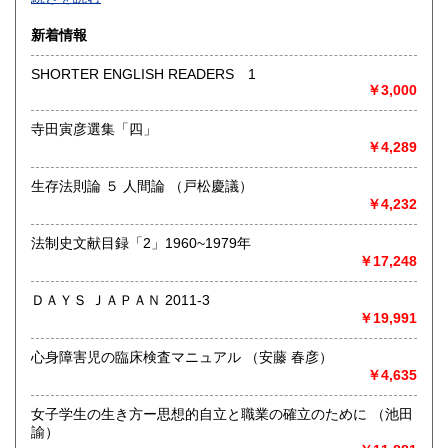
沿線名：-
新着情報
最寄駅：-
営業時間：-
SHORTER ENGLISH READERS 1
定休日：-
￥3,000
書籍の買取について
寺田寅彦選集「四」
￥4,289
-
生存法則論 ５ 人間論 （戸松慶議）
取り扱い分野
￥4,232
総記、哲学宗教、歴史、社会科学、自然科学、美術工芸、国
語国文、外国文学、古典籍、近代文献、趣味、外国書、サブ
法制史文献目録「2」1960~1979年
カルチャー、古書一般（その他）
￥17,248
書籍全般
ＤＡＹＳ ＪＡＰＡＮ 2011-3
￥19,991
心身障害児の臨床検査マニュアル （安藤 春彦）
￥4,635
女子学生の生き方ー思想的自立と職業の確立のために （池田
諭）