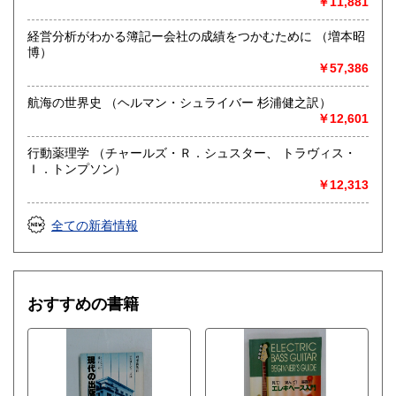
￥11,881
経営分析がわかる簿記ー会社の成績をつかむために （増本昭
博）
￥57,386
航海の世界史 （ヘルマン・シュライバー 杉浦健之訳）
￥12,601
行動薬理学 （チャールズ・Ｒ．シュスター、 トラヴィス・
Ｉ．トンプソン）
￥12,313
全ての新着情報
おすすめの書籍