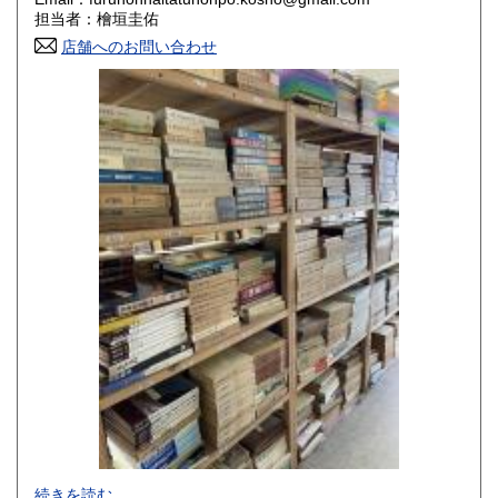
香川県
愛媛県
800円
800円
担当者：檜垣圭佑
店舗へのお問い合わせ
高知県
福岡県
800円
800円
佐賀県
長崎県
800円
800円
熊本県
大分県
800円
800円
宮崎県
鹿児島県
800円
800円
沖縄県
1,500円
-
続きを読む