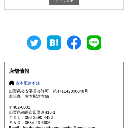
すべて表示
石川県
福井県
800円
800円
山梨県
長野県
800円
800円
岐阜県
静岡県
800円
800円
愛知県
三重県
800円
800円
滋賀県
京都府
800円
800円
大阪府
兵庫県
800円
800円
店舗情報
奈良県
和歌山県
800円
800円
古本配達本舗
山梨県公安委員会許可 第471142800048号
鳥取県
島根県
800円
800円
書籍商 古本配達本舗
岡山県
広島県
800円
800円
〒402-0001
山梨県都留市田野倉416-1
ＴＥＬ：050-3590-4483
山口県
徳島県
800円
800円
ＦＡＸ：0554-23-6606
Email：furuhonhaitatuhonpo.kosho@gmail.com