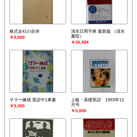
株式会社の合併
清水日用字典 最新版
（清水
書院）
￥3,000
￥30,494
サマー練成 英語中1東書
上級・基礎英語 1993年12
月号
￥3,000
￥3,000