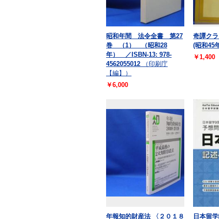
昭和年間 法令全書 第27
奇譚クラ
巻 （1） （昭和28
(昭和45
年） ／ISBN-13: 978-
￥1,400
4562055012
（印刷庁
【編】）
￥6,000
年報知的財産法 〈２０１８
日本留学