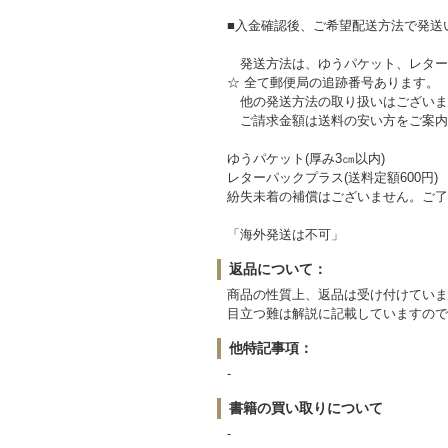
■入金確認後、ご希望配送方法で発送
発送方法は、ゆうパケット、レター
☆ 全て郵便局の追跡番号あります。
他の発送方法の取り扱いはございま
ご請求金額は送料の安い方をご案内
ゆうパケット(厚み3㎝以内)
レターパックプラス(送料定額600円)
紛失未着の補償はございません。ご了
「海外発送は
返品について：
商品の性質上、返品は受け付けていま
目立つ難は解説に記載していますので
他特記事項：
-
書籍の買い取りについて
-