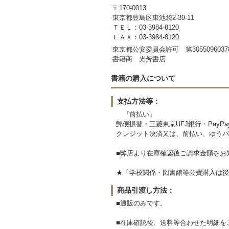
〒170-0013
東京都豊島区東池袋2-39-11
ＴＥＬ：03-3984-8120
ＦＡＸ：03-3984-8120
東京都公安委員会許可 第3055096037
書籍商 光芳書店
書籍の購入について
支払方法等：
『前払い』
郵便振替・三菱東京UFJ銀行・PayP
クレジット決済又は、前払い、ゆうパ
■弊店より在庫確認後ご請求金額をお
★「学校関係・図書館等公費
商品引渡し方法：
■通販のみです。
■在庫確認後、送料等合わせた明細を