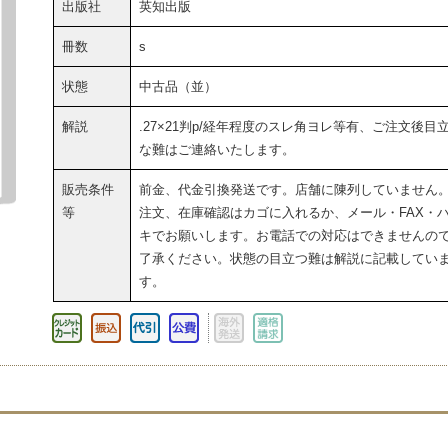
出版社
英知出版
冊数
s
状態
中古品（並）
解説
.27×21判p/経年程度のスレ角ヨレ等有、ご注文後目
な難はご連絡いたします。
販売条件
前金、代金引換発送です。店舗に陳列していません
等
注文、在庫確認はカゴに入れるか、メール・FAX・
キでお願いします。お電話での対応はできませんの
了承ください。状態の目立つ難は解説に記載してい
す。