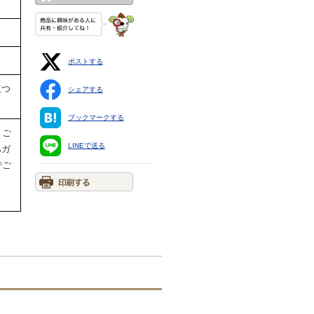
ポストする
立つ
シェアする
ブックマークする
。ご
LINEで送る
ハガ
でご
ま