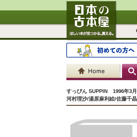
すっぴん SUPPIN 1996
河村理沙/湯原麻利絵/佐藤千晶