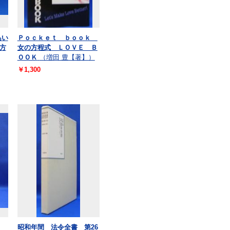
あい
Ｐｏｃｋｅｔ ｂｏｏｋ
方
女の方程式 ＬＯＶＥ Ｂ
ＯＯＫ
（増田 豊【著】）
￥1,300
昭和年間 法令全書 第26