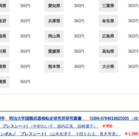
岡県
360円
愛知県
360円
三重県
360円
阪府
360円
兵庫県
360円
奈良県
360円
根県
360円
岡山県
360円
広島県
360円
川県
360円
愛媛県
360円
高知県
360円
崎県
360円
熊本県
360円
大分県
360円
縄県
360円
明治大学国際武器移転史研究所研究叢書 ISBN-9784818825505
（榎
プレスシート)
（中村れい子、堀内正美、岩崎優子）
￥950
ンポルノ プレスシート)
（山本奈津子、小田かおる、青木琴美）
￥1,200