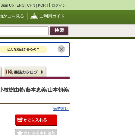
Sign Up [
ENG
|
CHN
|
KOR
]
ログイン
物かごを見る
ご利用ガイド
/小枝樹由希/藤本恵美/山本朝美/
光芳書店