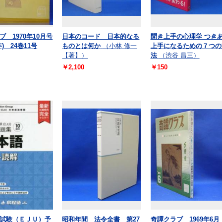
ブ 1970年10月号
日本のコード 日本的なる
聞き上手の心理学 つき
年) 24巻11号
ものとは何か
（小林 修一
上手になるための７つの
【著】）
法
（渋谷 昌三）
￥2,100
￥150
試験（ＥＪＵ）予
昭和年間 法令全書 第27
奇譚クラブ 1969年6月