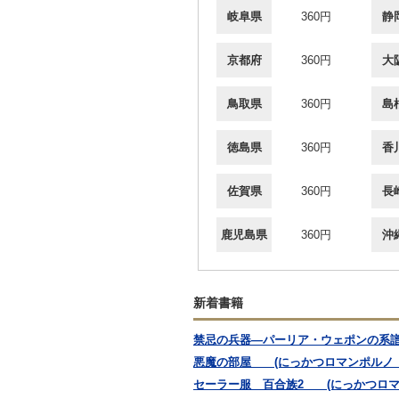
岐阜県
360円
静
京都府
360円
大
鳥取県
360円
島
徳島県
360円
香
佐賀県
360円
長
鹿児島県
360円
沖
新着書籍
禁忌の兵器―パーリア・ウェポンの系譜学 
悪魔の部屋 (にっかつロマンポルノ 
セーラー服 百合族2 (にっかつロマ