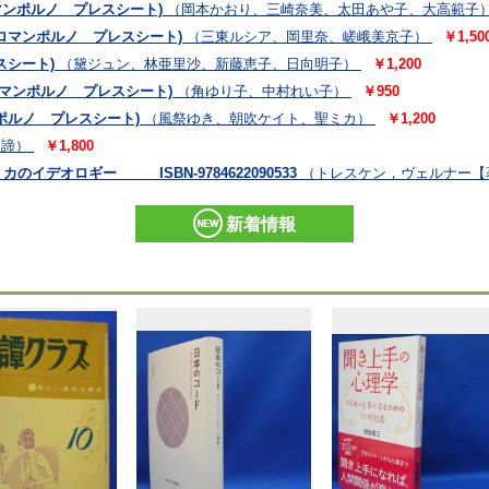
マンポルノ プレスシート)
（岡本かおり、三崎奈美、太田あや子、大高範子
ロマンポルノ プレスシート)
（三東ルシア、岡里奈、嵯峨美京子）
￥1,50
シート)
（黛ジュン、林亜里沙、新藤恵子、日向明子）
￥1,200
マンポルノ プレスシート)
（角ゆり子、中村れい子）
￥950
ルノ プレスシート)
（風祭ゆき、朝吹ケイト、聖ミカ）
￥1,200
勇諦）
￥1,800
イデオロギー ISBN-9784622090533
（トレスケン，ヴェルナー【著
新着情報