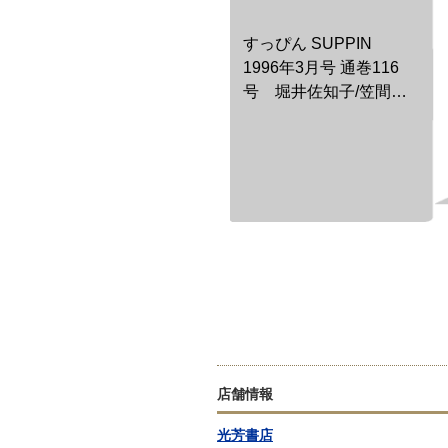
すっぴん SUPPIN
1996年3月号 通巻116
号 堀井佐知子/笠間あ
ゆみ/三浦しほ/田崎由希/
小枝樹由希/藤本恵美/山
本朝美/河村理沙/湯原麻
利絵/佐藤千晶/織原奈美/
沢口はるか/桜井亜弓/斎
藤志乃/星野沙里奈
店舗情報
光芳書店