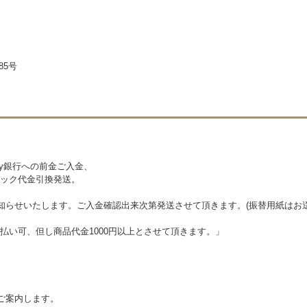
85号
ay銀行への前金ご入金、
ック代金引換発送。
知らせいたします。ご入金確認出来次第発送させて頂きます。(振替用紙はお
購入は後払い可、但し商品代金1000円以上とさせて頂きま
ご案内します。