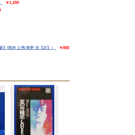
）
￥1,200
0
】/西村 公男/青野 浩【訳】）
￥800