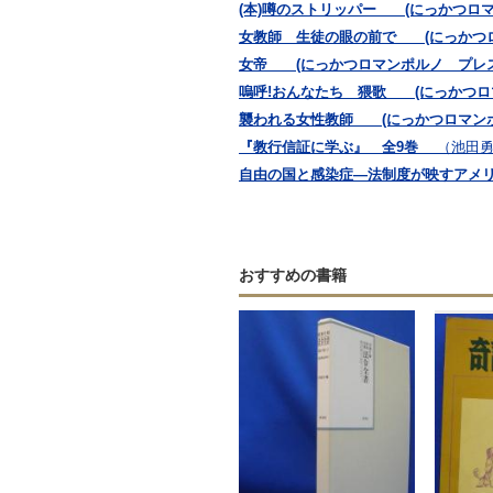
(本)噂のストリッパー (にっかつロ
女教師 生徒の眼の前で (にっかつ
女帝 (にっかつロマンポルノ プレス
嗚呼!おんなたち 猥歌 (にっかつロ
襲われる女性教師 (にっかつロマンポ
『教行信証に学ぶ』 全9巻
（池田
自由の国と感染症―法制度が映すアメリカの
おすすめの書籍