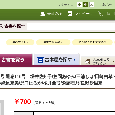
お知らせ
文字サイズ
会員登録
マイページ
買い
古書を探す
年3月号 通巻116号 堀井佐知子/笠間あゆみ/三浦しほ/田崎由希
/織原奈美/沢口はるか/桜井亜弓/斎藤志乃/星野沙里奈
￥700
（送料：￥360）