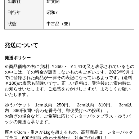
出版社
雄文閣
刊行年
昭和7
状態
中古品（並）
発送について
発送ポリシー
※商品価格の右に(送料:￥360 ～ ￥1,410)又と表示されているもの
の中には、その料金が該当しないものもございます。2025年9月ま
でに登録された商品が一律その表記になっているようです。(送料:
￥180)の表示も間違いです。正しい送料は、受注後のご案内時に
お知らせいたします。ご迷惑をおかけしますが、よろしくお願い
いたします。
ゆうパケット 1cm以内 250円、 2cm以内 310円、 3cm以
内 360円(問い合わせ番号付、郵便受けへの投函) 。
お急ぎの場合など、ご希望に応じてレターパックプラス・ゆうパ
ックの発送も承ります。
厚さが3cm・重さが1kgを超えるもの、高額商品は レターパック
プラス 600円(問い合わせ番号付、対面でのお渡し) 。