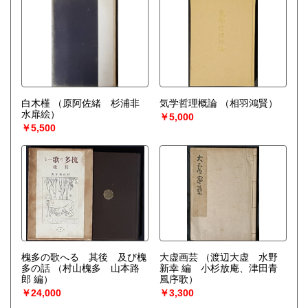
白木槿
（原阿佐緒 杉浦非
気学哲理概論
（相羽鴻賢）
水扉絵）
￥5,000
￥5,500
槐多の歌へる 其後 及び槐
大虚画芸
（渡辺大虚 水野
多の話
（村山槐多 山本路
新幸 編 小杉放庵、津田青
郎 編）
風序歌）
￥24,000
￥3,300