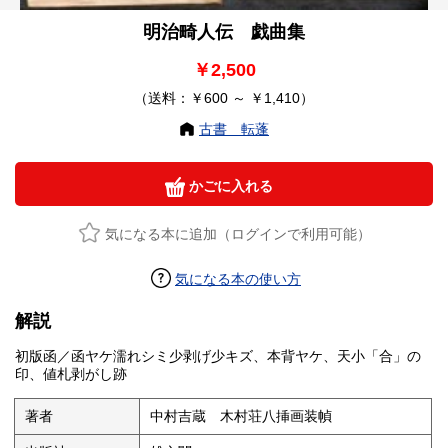
明治畸人伝 戯曲集
￥2,500
（送料：￥600 ～ ￥1,410）
古書 転蓬
かごに入れる
気になる本に追加（ログインで利用可能）
気になる本の使い方
解説
初版函／函ヤケ濡れシミ少剥げ少キズ、本背ヤケ、天小「合」の
印、値札剥がし跡
著者
中村吉蔵 木村荘八挿画装幀