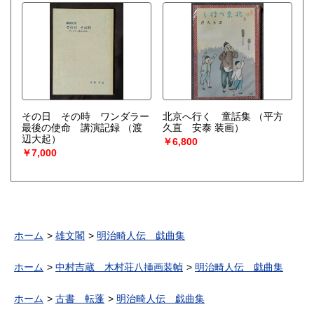
その日 その時 ワンダラー
北京へ行く 童話集
（平方
最後の使命 講演記録
（渡
久直 安泰 装画）
辺大起）
￥6,800
￥7,000
ホーム
雄文閣
明治畸人伝 戯曲集
ホーム
中村吉蔵 木村荘八挿画装幀
明治畸人伝 戯曲集
ホーム
古書 転蓬
明治畸人伝 戯曲集