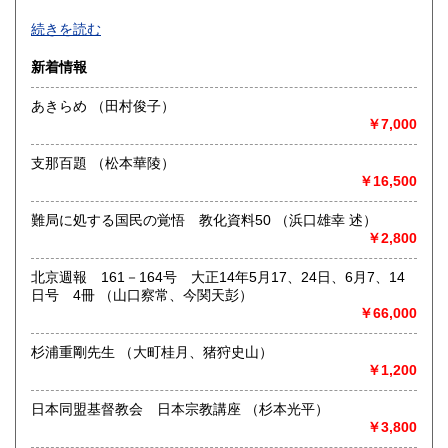
高知県
福岡県
近代文学、海外文学、探偵・幻想・SF、美術、絵本・児童
810円
970円
続きを読む
書、オカルティズムなど。
面白い本、変った本を取り揃えるように努力しております。
佐賀県
長崎県
970円
970円
新着情報
HPもぜひご覧下さいませ。
熊本県
大分県
あきらめ （田村俊子）
970円
970円
沿線名：-
￥7,000
最寄駅：-
宮崎県
鹿児島県
営業時間：-
970円
970円
支那百題 （松本華陵）
定休日：不定休
￥16,500
沖縄県
1,270円
書籍の買取について
難局に処する国民の覚悟 教化資料50 （浜口雄幸 述）
古い本を買取いたします。和本から明治・大正・昭和初期の
￥2,800
近代文学(小説・詩集・歌集・句集)、SF・ミステリなどの大
衆小説、美術書、宗教書、児童書、雑誌、写真や資料・地図
北京週報 161－164号 大正14年5月17、24日、6月7、14
などの紙もの等は大歓迎。しっかりと査定させていただきま
日号 4冊 （山口察常、今関天彭）
す。お気軽にご相談ください。
￥66,000
取り扱い分野
杉浦重剛先生 （大町桂月、猪狩史山）
￥1,200
美術工芸、国語国文、外国文学、趣味、古書一般（その他）
日本同盟基督教会 日本宗教講座 （杉本光平）
￥3,800