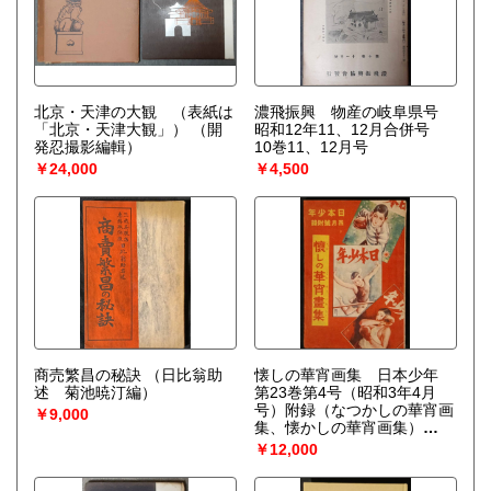
北京・天津の大観 （表紙は
濃飛振興 物産の岐阜県号
「北京・天津大観」）
（開
昭和12年11、12月合併号
発忍撮影編輯）
10巻11、12月号
￥24,000
￥4,500
商売繁昌の秘訣
（日比翁助
懐しの華宵画集 日本少年
述 菊池暁汀編）
第23巻第4号（昭和3年4月
号）附録（なつかしの華宵画
￥9,000
集、懐かしの華宵画集）
（高畠華宵）
￥12,000