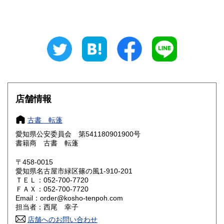
山梨県
長野県
700円
700円
岐阜県
静岡県
700円
700円
愛知県
三重県
640円
700円
滋賀県
京都府
700円
700円
店舗情報
大阪府
兵庫県
700円
700円
古書 転蓬
奈良県
和歌山県
700円
700円
愛知県公安委員会 第541180901900号
書籍商 古書 転蓬
鳥取県
島根県
810円
810円
〒458-0015
岡山県
広島県
810円
810円
愛知県名古屋市緑区篠の風1-910-201
ＴＥＬ：052-700-7720
ＦＡＸ：052-700-7720
山口県
徳島県
810円
810円
Email：order@kosho-tenpoh.com
担当者：西尾 幸子
香川県
愛媛県
810円
810円
店舗へのお問い合わせ