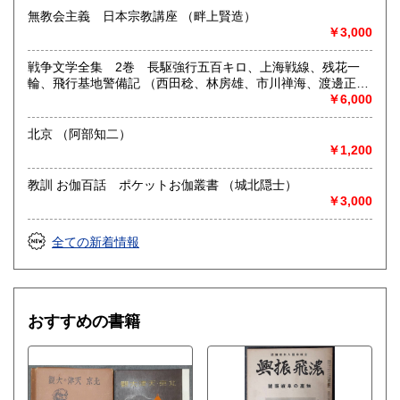
無教会主義 日本宗教講座 （畔上賢造）
￥3,000
戦争文学全集 2巻 長駆強行五百キロ、上海戦線、残花一
輪、飛行基地警備記 （西田稔、林房雄、市川禅海、渡邊正
治）
￥6,000
北京 （阿部知二）
￥1,200
教訓 お伽百話 ポケットお伽叢書 （城北隠士）
￥3,000
全ての新着情報
おすすめの書籍