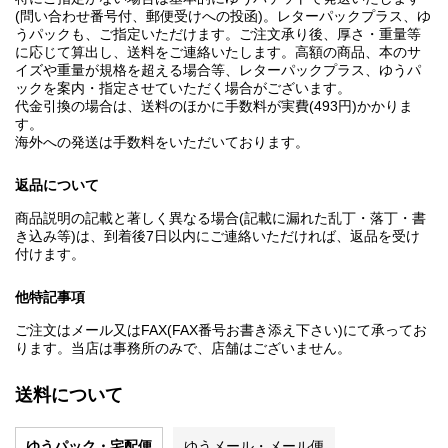
(問い合わせ番号付、郵便受けへの投函)。レターパックプラス、ゆ
うパックも、ご指定いただけます。ご注文承り後、厚さ・重量等
に応じて算出し、送料をご連絡いたします。高額の商品、本のサ
イズや重量が規格を超える場合等、レターパックプラス、ゆうパ
ックを案内・指定させていただく場合がございます。
代金引換の場合は、送料のほかに手数料が実費(493円)かかりま
す。
海外への発送は手数料をいただいております。
返品について
商品説明の記載と著しく異なる場合(記載に漏れた乱丁・落丁・書
き込み等)は、到着後7日以内にご連絡いただければ、返品を受け
付けます。
他特記事項
ご注文はメール又はFAX(FAX番号お書き添え下さい)にて承ってお
ります。当店は事務所のみで、店舗はございません。
送料について
ゆうパック・宅配便
ゆうメール・メール便