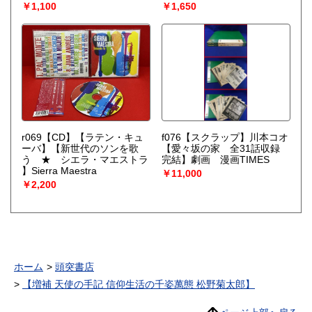
￥1,100
￥1,650
r069【CD】【ラテン・キュ
f076【スクラップ】川本コオ
ーバ】【新世代のソンを歌
【愛々坂の家 全31話収録
う ★ シエラ・マエストラ
完結】劇画 漫画TIMES
】Sierra Maestra
￥11,000
￥2,200
ホーム
頭突書店
【増補 天使の手記 信仰生活の千姿萬態 松野菊太郎】