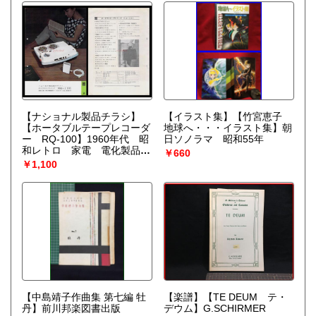
【ナショナル製品チラシ】
【イラスト集】【竹宮恵子
【ホータブルテープレコーダ
地球へ・・・イラスト集】朝
ー RQ-100】1960年代 昭
日ソノラマ 昭和55年
和レトロ 家電 電化製品
￥660
モダンデザイン
￥1,100
【中島靖子作曲集 第七編 牡
【楽譜】【TE DEUM テ・
丹】前川邦楽図書出版
デウム】G.SCHIRMER