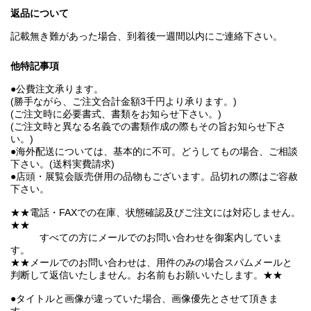
返品について
記載無き難があった場合、到着後一週間以内にご連絡下さい。
他特記事項
●公費注文承ります。
(勝手ながら、ご注文合計金額3千円より承ります。)
(ご注文時に必要書式、書類をお知らせ下さい。)
(ご注文時と異なる名義での書類作成の際もその旨お知らせ下さ
い。)
●海外配送については、基本的に不可。どうしてもの場合、ご相談
下さい。(送料実費請求)
●店頭・展覧会販売併用の品物もございます。品切れの際はご容赦
下さい。
★★電話・FAXでの在庫、状態確認及びご注文には対応しません。
★★
すべての方にメールでのお問い合わせを御案内していま
す。
★★メールでのお問い合わせは、用件のみの場合スパムメールと
判断して返信いたしません。お名前もお願いいたします。★★
●タイトルと画像が違っていた場合、画像優先とさせて頂きま