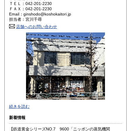
ＴＥＬ：042-201-2230
奈良県
和歌山県
ＦＡＸ：042-201-2230
1,800円
1,800円
Email：ginshodo@koshokaitori.jp
担当者：宮川千尋
鳥取県
島根県
1,800円
1,800円
店舗へのお問い合わせ
岡山県
広島県
1,800円
1,800円
山口県
徳島県
1,800円
1,800円
香川県
愛媛県
1,800円
1,800円
高知県
福岡県
1,800円
1,800円
佐賀県
長崎県
1,800円
1,800円
熊本県
大分県
1,800円
1,800円
東京都では「銀装堂」として営業しております。
続きを読む
宮崎県
鹿児島県
基本的には同じ書店となります。
1,800円
1,800円
新着情報
★★ご質問、ご要望はご注文前にお問合せ下さい。★★
沖縄県
0円
★★電話・FAXでの在庫、状態確認及びご注文には対応しま
【鉄道黄金シリーズNO.7 9600「ニッポンの蒸気機関
せん。