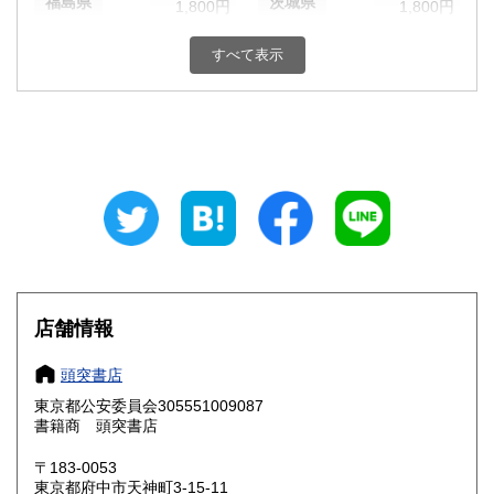
福島県
茨城県
1,800円
1,800円
栃木県
群馬県
1,800円
1,800円
すべて表示
埼玉県
千葉県
1,800円
1,800円
東京都
神奈川県
1,800円
1,800円
新潟県
富山県
1,800円
1,800円
石川県
福井県
1,800円
1,800円
山梨県
長野県
1,800円
1,800円
店舗情報
岐阜県
静岡県
1,800円
1,800円
頭突書店
愛知県
三重県
1,800円
1,800円
東京都公安委員会305551009087
書籍商 頭突書店
滋賀県
京都府
1,800円
1,800円
〒183-0053
大阪府
兵庫県
1,800円
1,800円
東京都府中市天神町3-15-11