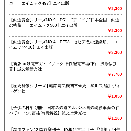
車」 エイムック497】エイ出版
すべての方にメールでのお問い合わせを御案内してい
￥3,300
ます。
★★メールでのお問い合わせは、用件のみの場合スパムメー
【鉄道黄金シリーズNO.9 D51「“デゴイチ”日本全国、鉄道
ルと判断して返信いたしません。お名前もお願いいたしま
の軌路」 エイムック583】エイ出版
す。★★
￥3,300
沿線名：★★電話・FAXでの在庫、状態確認及びご注文には
【鉄道黄金シリーズNO.4 EF58「セピア色の流線形」 エ
対応しません。お電話を頂いてもすべての方にメールでのお
イムック406】エイ出版
問い合わせを御案内しています。 ★★
￥3,300
最寄駅：-
営業時間：(平日)10:00-17:00
【新版 国鉄電車ガイドブック 旧性能電車編(下) 浅原信彦
定休日：土日祝休/臨時休業有
著】誠文堂新光社
￥7,700
書籍の買取について
【歴史群像シリーズ [図説]電気機関車全史 星川武 編】ヴィ
★出張買取・郵送買取(※要事前相談)致します。
トゲン社
お気軽にご相談ください。
￥1,650
取り扱い分野
【子供の科学 別冊 日本の鉄道アルバム<国鉄現役車両のす
べて> 北村富雄 写真解説】誠文堂新光社
近代文献、趣味、サブカルチャー、古書一般（その他）
￥1,100
【鉄道ファン12 臨時増刊号 昭和44年12月号 「特集：44年