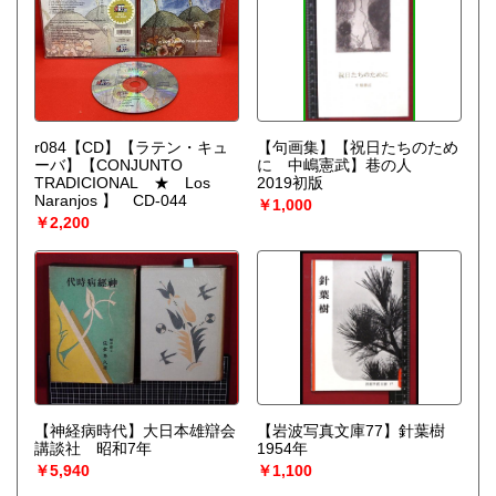
r084【CD】【ラテン・キュ
【句画集】【祝日たちのため
ーバ】【CONJUNTO
に 中嶋憲武】巷の人
TRADICIONAL ★ Los
2019初版
Naranjos 】 CD-044
￥1,000
￥2,200
【神経病時代】大日本雄辯会
【岩波写真文庫77】針葉樹
講談社 昭和7年
1954年
￥5,940
￥1,100