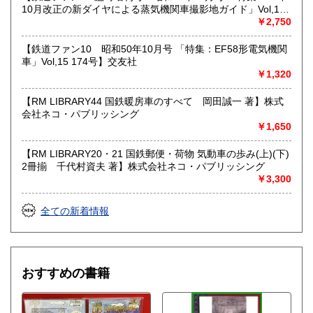
10月改正の新ダイヤによる蒸気機関車撮影地ガイド」Vol,19
103号】交友社
￥2,750
【鉄道ファン10 昭和50年10月号 「特集：EF58形電気機関
車」Vol,15 174号】交友社
￥1,320
【RM LIBRARY44 国鉄暖房車のすべて 岡田誠一 著】株式
会社ネコ・パブリッシング
￥1,650
【RM LIBRARY20・21 国鉄郵便・荷物 気動車の歩み(上)(下)
2冊揃 千代村資夫 著】株式会社ネコ・パブリッシング
￥3,300
全ての新着情報
おすすめの書籍