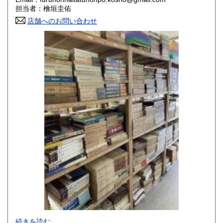
香川県
愛媛県
800円
800円
担当者：檜垣圭佑
店舗へのお問い合わせ
高知県
福岡県
800円
800円
佐賀県
長崎県
800円
800円
熊本県
大分県
800円
800円
宮崎県
鹿児島県
800円
800円
沖縄県
1,500円
-
続きを読む