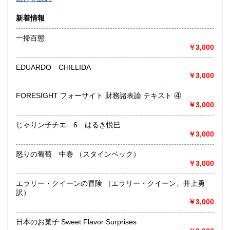
沿線名：-
新着情報
最寄駅：-
営業時間：-
一掃百態
定休日：-
￥3,000
書籍の買取について
EDUARDO CHILLIDA
￥3,000
-
FORESIGHT フォーサイト 財務諸表論 テキスト ④
取り扱い分野
￥3,000
総記、哲学宗教、歴史、社会科学、自然科学、美術工芸、国
語国文、外国文学、古典籍、近代文献、趣味、外国書、サブ
じゃりン子チエ 6 はるき悦巳
カルチャー、古書一般（その他）
￥3,000
書籍全般
怒りの葡萄 中巻 （スタインベック）
￥3,000
エラリー・クイーンの冒険 （エラリー・クイーン、井上勇
訳）
￥3,000
日本のお菓子 Sweet Flavor Surprises