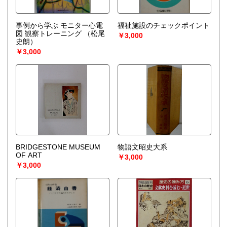
事例から学ぶ モニター心電
福祉施設のチェックポイント
図 観察トレーニング
（松尾
￥3,000
史朗）
￥3,000
BRIDGESTONE MUSEUM
物語文昭史大系
OF ART
￥3,000
￥3,000