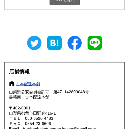
すべて表示
石川県
福井県
800円
800円
山梨県
長野県
800円
800円
岐阜県
静岡県
800円
800円
愛知県
三重県
800円
800円
滋賀県
京都府
800円
800円
大阪府
兵庫県
800円
800円
店舗情報
奈良県
和歌山県
800円
800円
古本配達本舗
山梨県公安委員会許可 第471142800048号
鳥取県
島根県
800円
800円
書籍商 古本配達本舗
岡山県
広島県
800円
800円
〒402-0001
山梨県都留市田野倉416-1
ＴＥＬ：050-3590-4483
山口県
徳島県
800円
800円
ＦＡＸ：0554-23-6606
Email：furuhonhaitatuhonpo.kosho@gmail.com