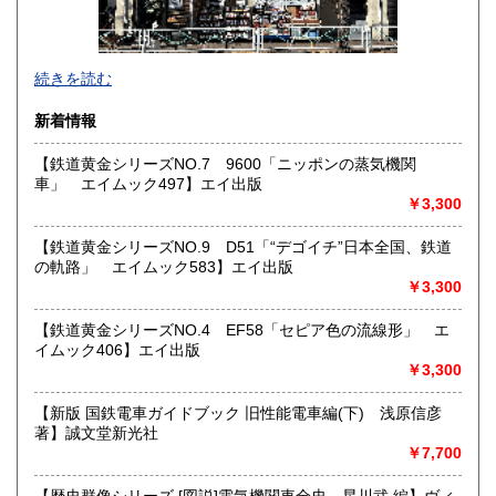
熊本県
大分県
1,800円
1,800円
東京都では「銀装堂」として営業しております。
続きを読む
宮崎県
鹿児島県
基本的には同じ書店となります。
1,800円
1,800円
新着情報
★★ご質問、ご要望はご注文前にお問合せ下さい。★★
沖縄県
0円
★★電話・FAXでの在庫、状態確認及びご注文には対応しま
【鉄道黄金シリーズNO.7 9600「ニッポンの蒸気機関
せん。
車」 エイムック497】エイ出版
すべての方にメールでのお問い合わせを御案内してい
￥3,300
ます。
★★メールでのお問い合わせは、用件のみの場合スパムメー
【鉄道黄金シリーズNO.9 D51「“デゴイチ”日本全国、鉄道
ルと判断して返信いたしません。お名前もお願いいたしま
の軌路」 エイムック583】エイ出版
す。★★
￥3,300
沿線名：★★電話・FAXでの在庫、状態確認及びご注文には
【鉄道黄金シリーズNO.4 EF58「セピア色の流線形」 エ
対応しません。お電話を頂いてもすべての方にメールでのお
イムック406】エイ出版
問い合わせを御案内しています。 ★★
￥3,300
最寄駅：-
営業時間：(平日)10:00-17:00
【新版 国鉄電車ガイドブック 旧性能電車編(下) 浅原信彦
定休日：土日祝休/臨時休業有
著】誠文堂新光社
￥7,700
書籍の買取について
【歴史群像シリーズ [図説]電気機関車全史 星川武 編】ヴィ