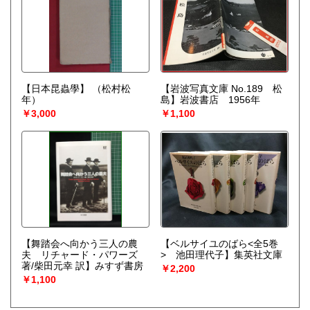
【日本昆蟲學】
（松村松
【岩波写真文庫 No.189 松
年）
島】岩波書店 1956年
￥3,000
￥1,100
【舞踏会へ向かう三人の農
【ベルサイユのばら<全5巻
夫 リチャード・パワーズ
> 池田理代子】集英社文庫
著/柴田元幸 訳】みすず書房
￥2,200
￥1,100