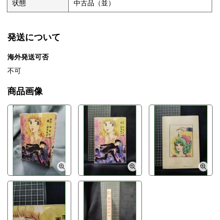
状態
中古品（並）
発送について
海外発送可否
不可
商品画像