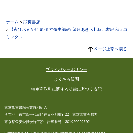
ホーム
頭突書店
【夜はおまかせ 原作:神保史郎/画:望月あきら】秋元書房 秋元コ
ミックス
ページ上部へ戻る
プライバシーポリシー
よくある質問
特定商取引に関する法律に基づく表記
東京都古書籍商業協同組合
所在地：東京都千代田区神田小川町3-22 東京古書会館内
東京都公安委員会許可済 許可番号 301026602392