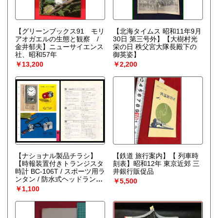
【グリーンブックス91 モリ
【北海タイムス 昭和11年9月
アオガエルの生態と観察 /
30日 第三号外】【大樹村光
金井郁夫】ニューサイエンス
栄の日 秩父宮大隊長殿下の
社、昭和57年
御英姿】
￥13,200
￥2,200
【ナショナル製品チラシ】
【鉄道 旅行案内】【 列車時
【時報装置付きトランジスタ
刻表】昭和12年 東京近郊 三
時計 BC-106T / スポーツ用ラ
井銀行販促品
ンタン / 防水式ヘッドラン
￥5,500
プ】少シミ有 1960年代
￥1,100
昭和レトロ 家電 電化製
品 モダンデザイン