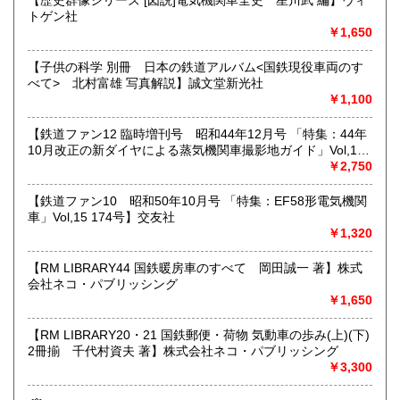
★出張買取・郵送買取(※要事前相談)致します。
トゲン社
お気軽にご相談ください。
￥1,650
取り扱い分野
【子供の科学 別冊 日本の鉄道アルバム<国鉄現役車両のす
べて> 北村富雄 写真解説】誠文堂新光社
近代文献、趣味、サブカルチャー、古書一般（その他）
￥1,100
【鉄道ファン12 臨時増刊号 昭和44年12月号 「特集：44年
10月改正の新ダイヤによる蒸気機関車撮影地ガイド」Vol,19
103号】交友社
￥2,750
【鉄道ファン10 昭和50年10月号 「特集：EF58形電気機関
車」Vol,15 174号】交友社
￥1,320
【RM LIBRARY44 国鉄暖房車のすべて 岡田誠一 著】株式
会社ネコ・パブリッシング
￥1,650
【RM LIBRARY20・21 国鉄郵便・荷物 気動車の歩み(上)(下)
2冊揃 千代村資夫 著】株式会社ネコ・パブリッシング
￥3,300