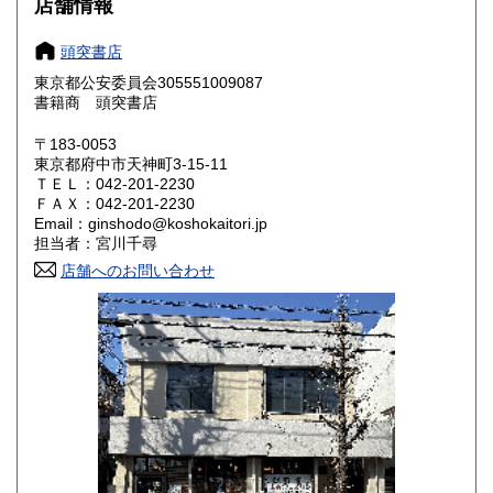
店舗情報
岐阜県
静岡県
1,800円
1,800円
頭突書店
愛知県
三重県
1,800円
1,800円
東京都公安委員会305551009087
書籍商 頭突書店
滋賀県
京都府
1,800円
1,800円
〒183-0053
大阪府
兵庫県
1,800円
1,800円
東京都府中市天神町3-15-11
ＴＥＬ：042-201-2230
奈良県
和歌山県
ＦＡＸ：042-201-2230
1,800円
1,800円
Email：ginshodo@koshokaitori.jp
担当者：宮川千尋
鳥取県
島根県
1,800円
1,800円
店舗へのお問い合わせ
岡山県
広島県
1,800円
1,800円
山口県
徳島県
1,800円
1,800円
香川県
愛媛県
1,800円
1,800円
高知県
福岡県
1,800円
1,800円
佐賀県
長崎県
1,800円
1,800円