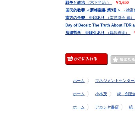
戦争と政治
（木下半治 ）
￥1,650
国民的教養 ＜蘇峰叢書 第9冊＞
（徳富
南方の全貌 ※印あり
（南洋協会 編）
Day of Deceit: The Truth About FDR 
法律哲学 ※線引あり
（鵜沢総明）
ホーム
マネジメントセンター
ホーム
小林茂
続 創造
ホーム
アカシヤ書店
続