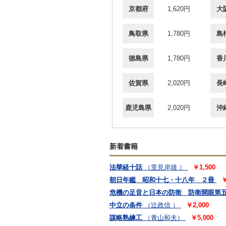
京都府
1,620円
大
鳥取県
1,780円
島
徳島県
1,780円
香
佐賀県
2,020円
長
鹿児島県
2,020円
沖
新着書籍
法華経十話
（里見岸雄 ）
￥1,500
朝日年鑑 昭和十七・十八年 ２冊
￥
危機の足音と日本の防衛 防衛開眼第
中立の条件
（辻政信 ）
￥2,000
謀略熟練工
（青山和夫）
￥5,000