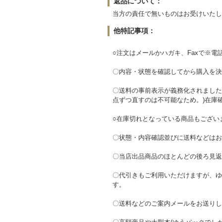
返品について：
当方の責任で無いものはお受けいたし
他特記事項：
○注文はメールかハガキ、Faxで※電
〇内容・状態を確認してから購入を決
〇送料の事前表示が義務化されました
点ずつ直すのは不可能なため。)在庫
○在庫切れとなっている商品もござい
〇状態・内容確認並びに送料などはお
〇当店出品商品のほとんどの後ろ見返
〇代引きもご利用いただけますが、ゆ
す。
〇送料などのご案内メールをお送りし