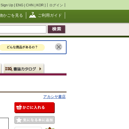
Sign Up [
ENG
|
CHN
|
KOR
]
ログイン
物かごを見る
ご利用ガイド
アカシヤ書店