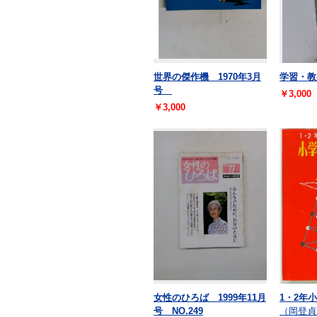
世界の傑作機 1970年3月
学習・教
号
￥3,000
￥3,000
女性のひろば 1999年11月
1・2年
号 NO.249
（岡登貞