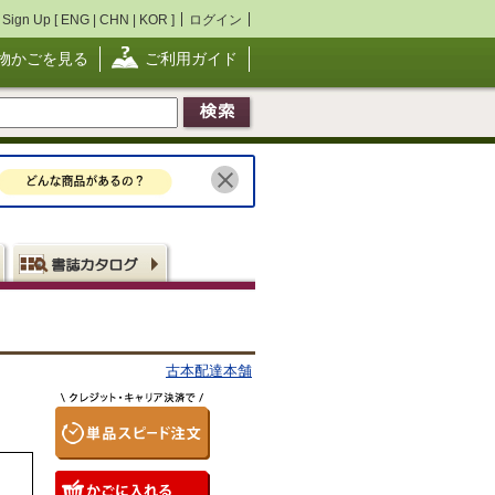
Sign Up [
ENG
|
CHN
|
KOR
]
ログイン
物かごを見る
ご利用ガイド
古本配達本舗