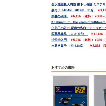
金沢能登殺人周遊 書下し長編 ミステリ
裏モノ JAPAN 2012年 11月
￥3,1
甲斐の四季
￥6,156 （送料：￥360～
Krishnamurti: The years of fulfilment
仏弟子の告白 尼僧の告白ーテーラガー
医薬品業界
（吉永 俊朗）
￥11,186
法哲学入門
￥5,216 （送料：￥360～
水谷八重子
（松本徳彦）
￥3,833 
おすすめの書籍