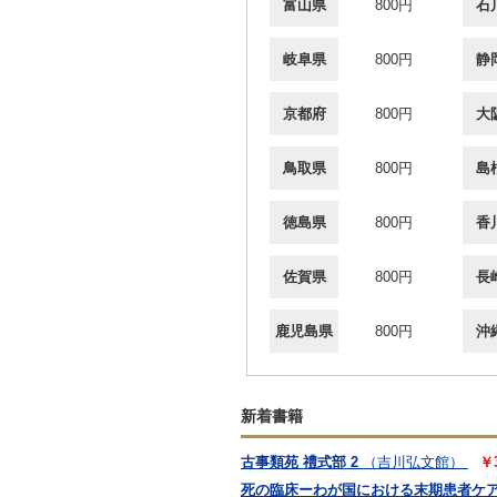
富山県
800円
石
岐阜県
800円
静
京都府
800円
大
鳥取県
800円
島
徳島県
800円
香
佐賀県
800円
長
鹿児島県
800円
沖
新着書籍
古事類苑 禮式部 2
（吉川弘文館）
￥
死の臨床ーわが国における末期患者ケ