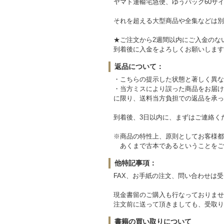
ヤマト運輸宅急便、ゆうパック60サイ
それを超える大型商品や全集などは別
★ご注文から2週間以内にご入金のな
到着後に入金をよろしくお願いします
返品について：
・こちらの提示した状態と著しく異な
・当方ミスにより誤った商品をお届け
に限り、送料当方負担での返品を承っ
到着後、3日以内に、まずはご連絡く
※商品の特性上、原則としてお客様都
あくまで古本であるということをご
他特記事項：
FAX、お手紙の注文、問い合わせは
現金書留のご購入も行なっておりませ
注文前に送って頂きましても、受取り
書籍の買い取りについて