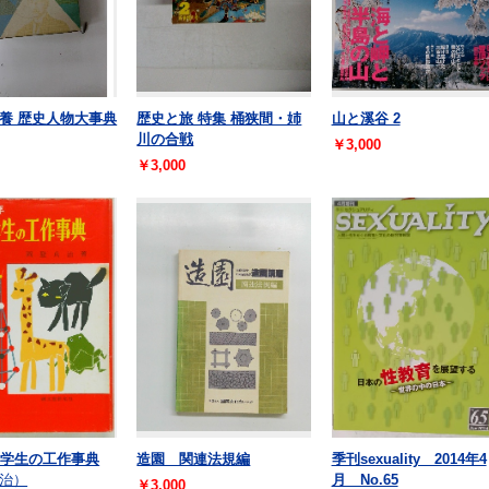
養 歴史人物大事典
歴史と旅 特集 桶狭間・姉
山と溪谷 2
川の合戦
￥3,000
￥3,000
小学生の工作事典
造園 関連法規編
季刊sexuality 2014年4
治）
月 No.65
￥3,000