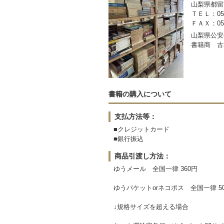
山梨県都留市
ＴＥＬ：050-
ＦＡＸ：0554
山梨県公安委
書籍商 古
書籍の購入について
支払方法等：
■クレジットカード
■銀行振込
商品引渡し方法：
ゆうメール 全国一律 360円
ゆうパケットorネコポス 全国一律 5
↓規格サイズを超える場合