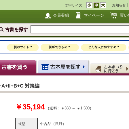
お知らせ
文字サイズ
会員登録
マイページ
買い
古書を探す
+II+B+C 対策編
￥35,194
（送料：￥360 ～ ￥1,500）
状態
中古品（良好）