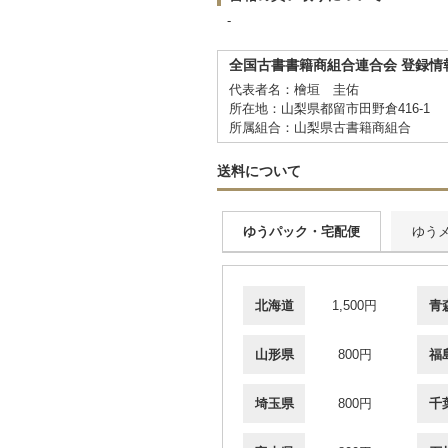
-
全国古書書籍商組合連合会 登録情
代表者名：檜垣 圭佑
所在地：山梨県都留市田野倉416-1
所属組合：山梨県古書籍商組合
送料について
ゆうパック・宅配便
ゆう
北海道
1,500円
青
山形県
800円
福
埼玉県
800円
千