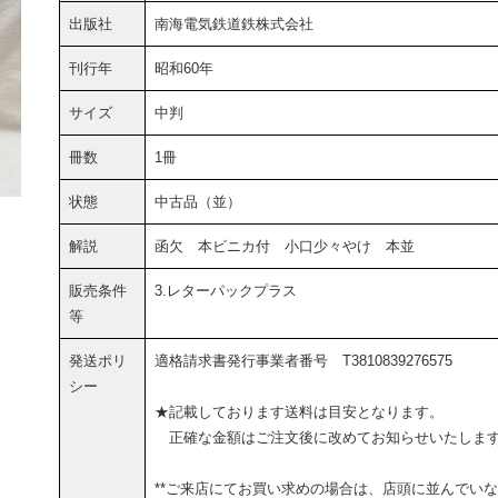
出版社
南海電気鉄道鉄株式会社
刊行年
昭和60年
サイズ
中判
冊数
1冊
状態
中古品（並）
解説
函欠 本ビニカ付 小口少々やけ 本並
販売条件
3.レターパックプラス
等
発送ポリ
適格請求書発行事業者番号 T3810839276575
シー
★記載しております送料は目安となります。
正確な金額はご注文後に改めてお知らせいたしま
**ご来店にてお買い求めの場合は、店頭に並んでい