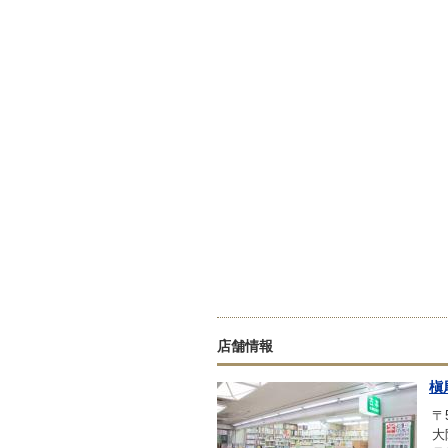
店舗情報
槇
〒5
大