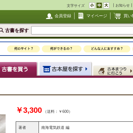
お知らせ
文字サイズ
会員登録
マイページ
買い
古書を探す
￥3,300
（送料：￥600）
著者
南海電気鉄道 編