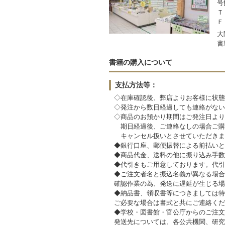
号
Ｔ
Ｆ
大
書
書籍の購入について
支払方法等：
◇在庫確認後、弊店よりお客様に状態
◇発注から数日経過しても連絡がない
◇商品のお預かり期間はご発注日より
期日経過後、ご連絡なしの場合ご購
キャンセル扱いとさせていただきます
◆銀行口座、郵便振替による前払いと
◆商品代金、送料の他に振り込み手数
◆代引きもご用意しております。代引
◆ご注文者名と振込名義が異なる場合
確認作業の為、発送に遅延が生じる場
◆納品書、領収書等につきましては特
ご必要な場合は書式と共にご連絡くだ
◆学校・図書館・官公庁からのご注文
発送先については、各公共機関、研究