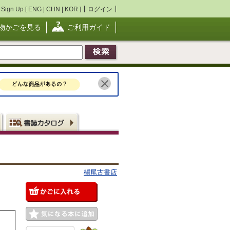
Sign Up [
ENG
|
CHN
|
KOR
]
ログイン
物かごを見る
ご利用ガイド
槇尾古書店