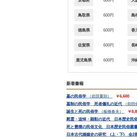
京都府
600円
大
鳥取県
600円
島
徳島県
600円
香
佐賀県
600円
長
鹿児島県
600円
沖
新着書籍
墓の民俗学
（岩田重則）
￥6,600
墓制の民俗学 死者儀礼の近代
（前田
誕生と死の民俗学
（板橋春夫）
￥8,8
慰霊・追悼・顕彰の近代 日本歴史民
死と豊穣の民俗文化 日本歴史民俗叢
日本古代婚姻史の研究 (上・下) 全2