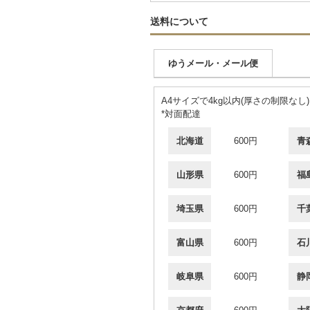
送料について
ゆうメール・メール便
A4サイズで4kg以内(厚さの制限なし)
*対面配達
北海道
600円
青
山形県
600円
福
埼玉県
600円
千
富山県
600円
石
岐阜県
600円
静