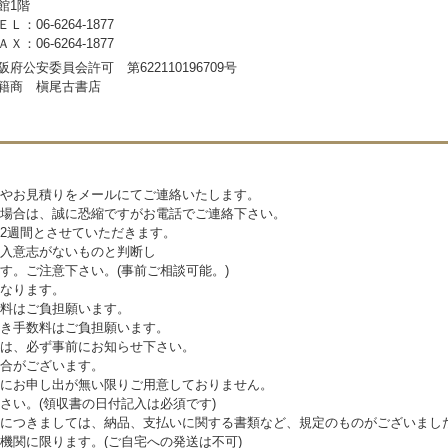
館1階
ＥＬ：06-6264-1877
ＡＸ：06-6264-1877
阪府公安委員会許可 第622110196709号
籍商 槇尾古書店
やお見積りをメールにてご連絡いたします。
場合は、誠に恐縮ですがお電話でご連絡下さい。
2週間とさせていただきます。
入意志がないものと判断し
。ご注意下さい。(事前ご相談可能。)
なります。
料はご負担願います。
き手数料はご負担願います。
は、必ず事前にお知らせ下さい。
合がございます。
にお申し出が無い限りご用意しておりません。
さい。(領収書の日付記入は必須です)
につきましては、納品、支払いに関する書類など、規定のものがございまし
機関に限ります。(ご自宅への発送は不可)