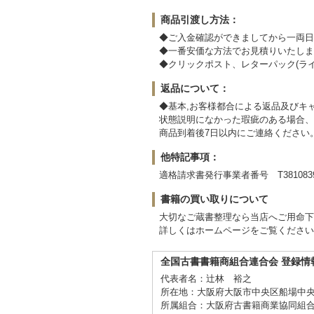
商品引渡し方法：
◆ご入金確認ができましてから一両日
◆一番安価な方法でお見積りいたしま
◆クリックポスト、レターパック(ラ
返品について：
◆基本,お客様都合による返品及びキ
状態説明になかった瑕疵のある場合、
商品到着後7日以内にご連絡ください
他特記事項：
適格請求書発行事業者番号 T38108392
書籍の買い取りについて
大切なご蔵書整理なら当店へご用命下
詳しくはホームページをご覧ください
全国古書書籍商組合連合会 登録情
代表者名：辻林 裕之
所在地：大阪府大阪市中央区船場中央1-
所属組合：大阪府古書籍商業協同組