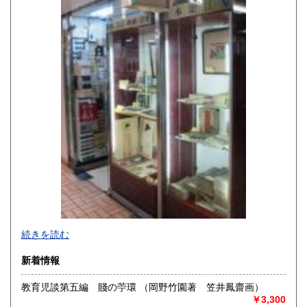
宮崎県
鹿児島県
430円
430円
沖縄県
430円
演劇・演芸・映画・音楽・民俗・風俗関係書を強力に蒐集し
続きを読む
ております。12月31日〜1月3日休業いたします。
新着情報
沿線名：JR線、阪急線、阪神線、地下鉄御堂筋線・谷町線・
四つ橋線
教育児談第五編 賤の苧環 （岡野竹園著 笠井鳳齋画）
最寄駅：JR大阪駅、阪急梅田、阪神梅田、地下鉄梅田・東梅
￥3,300
田・西梅田