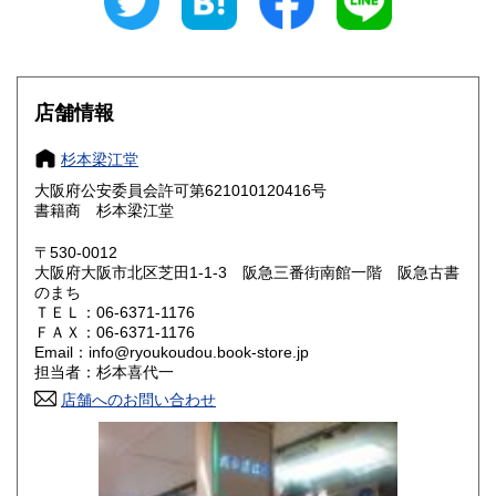
愛知県
三重県
430円
430円
滋賀県
京都府
430円
430円
大阪府
兵庫県
430円
430円
店舗情報
奈良県
和歌山県
430円
430円
杉本梁江堂
大阪府公安委員会許可第621010120416号
鳥取県
島根県
430円
430円
書籍商 杉本梁江堂
岡山県
広島県
430円
430円
〒530-0012
大阪府大阪市北区芝田1-1-3 阪急三番街南館一階 阪急古書
のまち
山口県
徳島県
430円
430円
ＴＥＬ：06-6371-1176
ＦＡＸ：06-6371-1176
香川県
愛媛県
430円
430円
Email：info@ryoukoudou.book-store.jp
担当者：杉本喜代一
高知県
福岡県
430円
430円
店舗へのお問い合わせ
佐賀県
長崎県
430円
430円
熊本県
大分県
430円
430円