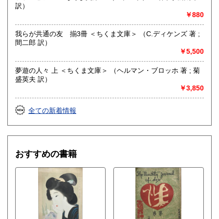
訳）
￥880
我らが共通の友 揃3冊 ＜ちくま文庫＞ （C.ディケンズ 著 ;
間二郎 訳）
￥5,500
夢遊の人々 上 ＜ちくま文庫＞ （ヘルマン・ブロッホ 著 ; 菊
盛英夫 訳）
￥3,850
全ての新着情報
おすすめの書籍