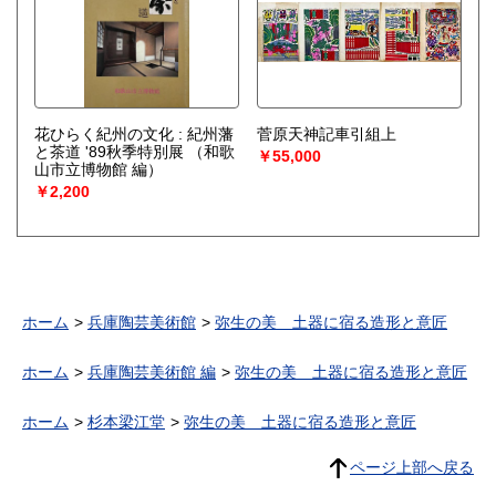
花ひらく紀州の文化 : 紀州藩
菅原天神記車引組上
と茶道 '89秋季特別展
（和歌
￥55,000
山市立博物館 編）
￥2,200
ホーム
兵庫陶芸美術館
弥生の美 土器に宿る造形と意匠
ホーム
兵庫陶芸美術館 編
弥生の美 土器に宿る造形と意匠
ホーム
杉本梁江堂
弥生の美 土器に宿る造形と意匠
ページ上部へ戻る