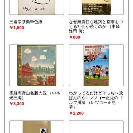
三遊亭茶楽筆色紙
なぜ無責任な建築と都市をつ
くる社会が続くのか
（中崎
￥1,500
隆司 著）
￥880
霊跡高野山名勝大観
（中本
わかってるだけどそっちへ飛
光三編）
ばんのや : レツゴー正児のゴ
ルフ川柳
（レツゴー正児
￥3,300
著）
￥2,200