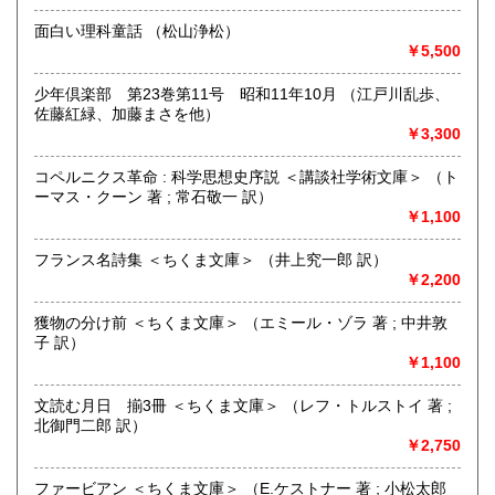
営業時間：11時〜20時
面白い理科童話 （松山浄松）
定休日：水曜日
￥5,500
書籍の買取について
少年倶楽部 第23巻第11号 昭和11年10月 （江戸川乱歩、
-
佐藤紅緑、加藤まさを他）
￥3,300
取り扱い分野
コペルニクス革命 : 科学思想史序説 ＜講談社学術文庫＞ （ト
美術工芸、近代文献、趣味、サブカルチャー、古書一般（そ
ーマス・クーン 著 ; 常石敬一 訳）
の他）
￥1,100
フランス名詩集 ＜ちくま文庫＞ （井上究一郎 訳）
￥2,200
獲物の分け前 ＜ちくま文庫＞ （エミール・ゾラ 著 ; 中井敦
子 訳）
￥1,100
文読む月日 揃3冊 ＜ちくま文庫＞ （レフ・トルストイ 著 ;
北御門二郎 訳）
￥2,750
ファービアン ＜ちくま文庫＞ （E.ケストナー 著 ; 小松太郎