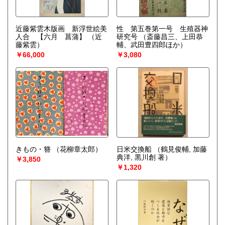
近藤紫雲木版画 新浮世絵美
性 第五巻第一号 生殖器神
人合 【六月 菖蒲】
（近
研究号
（斎藤昌三、上田恭
藤紫雲）
輔、武田豊四郎ほか）
￥66,000
￥3,080
きもの・簪
（花柳章太郎）
日米交換船
（鶴見俊輔, 加藤
典洋, 黒川創 著）
￥3,850
￥1,320