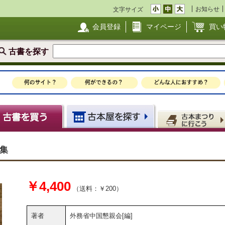
お知らせ
文字サイズ
会員登録
マイページ
買い
古書を探す
集
￥4,400
（送料：￥200）
著者
外務省中国懇親会[編]