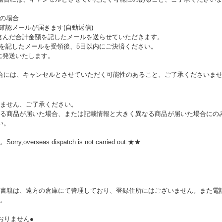
望の場合
確認メールが届きます(自動返信)
を含んだ合計金額を記したメールを送らせていただきます。
額を記したメールを受領後、5日以内にご決済ください。
に発送いたします。
合には、キャンセルとさせていただく可能性のあること、ご了承くださいま
ません、ご了承ください。
る商品が届いた場合、または記載情報と大きく異なる商品が届いた場合にの
い。
rseas dispatch is not carried out.★★
。
書籍は、遠方の倉庫にて管理しており、登録住所にはございません。また電話
。
おりません●