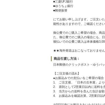
■三菱UFJ銀行
■ゆうちょ銀行
■郵便振替
にてお願い申し上げます。ご注文いた
能性がありますので、ご確認ください
御公費でのご購入ご希望の場合、商品
た、御公費でのご購入の場合にも、日
後払いでの公費ご購入は本体価格3,0
★★海外発送はおこなっておりません。Sorry,ove
商品引渡し方法：
日本郵便のクリックポスト・ゆうパッ
【ご注文後の流れ】
●お振込みでの支払いをご希望の場合
1. ご注文後、「日本の古本屋」より
2. 原則として2営業日以内に送料
3. 当方からの送料を含んだ合計金
4. お振込みを確認次第、2営業日以
※5日以内にお振込みをいただけない