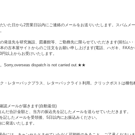
だいた日から2営業日以内にご連絡のメールをお送りいたします。スパムメ
。
の発送先を研究施設、図書館等、ご勤務先に限らせていただきます(前払い・ク
本の古本屋サイトからのご注文をお願い申し上げます(電話、ハガキ、FAXか
00円以上からお受けいたします。
rseas dispatch is not carried out.★★
ク・レターパックプラス、レターパックライト利用。クリックポストは梱包材
確認メールが届きます(自動返信)
を含んだ合計金額と、当方の振込先を記したメールを送らせていただきます。
額を記したメールを受領後、5日以内にお振込みください。
内に発送いたします。
場合には、キャンセルとさせていただく可能性のあること、ご了承ください