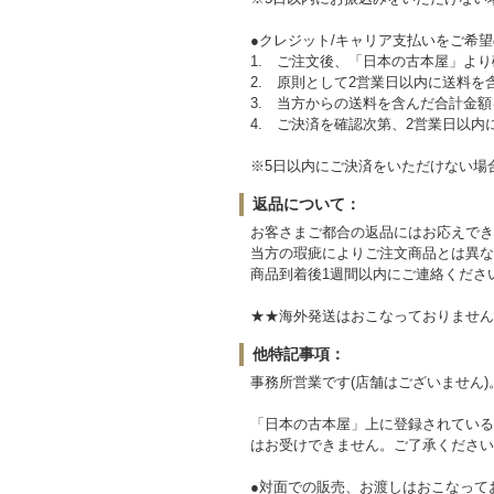
●クレジット/キャリア支払いをご希
1. ご注文後、「日本の古本屋」より
2. 原則として2営業日以内に送料
3. 当方からの送料を含んだ合計金
4. ご決済を確認次第、2営業日以内
※5日以内にご決済をいただけない場
返品について：
お客さまご都合の返品にはお応えでき
当方の瑕疵によりご注文商品とは異な
商品到着後1週間以内にご連絡くださ
★★海外発送はおこなっておりません。Sorry,ove
他特記事項：
事務所営業です(店舗はございません)
「日本の古本屋」上に登録されている
はお受けできません。ご了承ください
●対面での販売、お渡しはおこなって