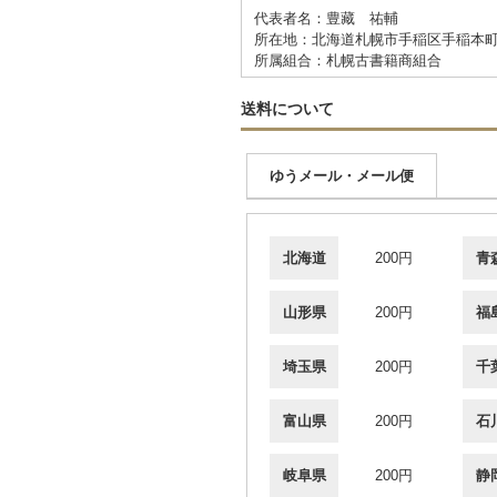
代表者名：豊藏 祐輔
所在地：北海道札幌市手稲区手稲本町2-3
所属組合：札幌古書籍商組合
送料について
ゆうメール・メール便
北海道
200円
青
山形県
200円
福
埼玉県
200円
千
富山県
200円
石
岐阜県
200円
静