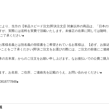
により、当方の【単品スピード注文(即決注文)】対象以外の商品は、「日本
ますが、実際には送料を実費で頂戴いたします。未修正の在庫に関しては随時
ご了承ください●
お客様名義とは別名義の領収書をご希望されているお客様は、【必ず、お振込
いことをご了承ください(即決ご注文をお選びの際には、ご注文の前後にご連絡
本の古本屋」からのご注文をお願い申し上げます。なお後払いでの公費ご購入は
ます。お名前、ご住所、ご連絡先を記載のうえ、お問い合わせください●
8777848●
報