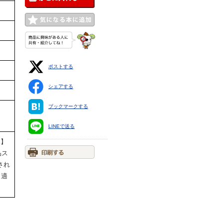
ポストする
シェアする
ブックマークする
LINEで送る
祝休】
品ス
され
。適