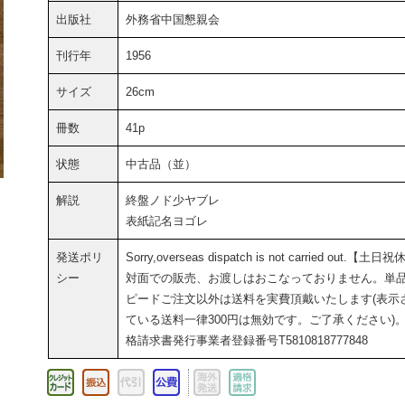
出版社
外務省中国懇親会
刊行年
1956
サイズ
26cm
冊数
41p
状態
中古品（並）
解説
終盤ノド少ヤブレ
表紙記名ヨゴレ
発送ポリ
Sorry,overseas dispatch is not carried out.【土日
シー
対面での販売、お渡しはおこなっておりません。単
ピードご注文以外は送料を実費頂戴いたします(表示
ている送料一律300円は無効です。ご了承ください)
格請求書発行事業者登録番号T5810818777848