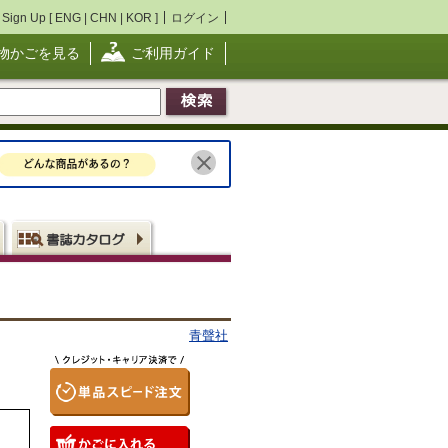
Sign Up [
ENG
|
CHN
|
KOR
]
ログイン
物かごを見る
ご利用ガイド
青聲社