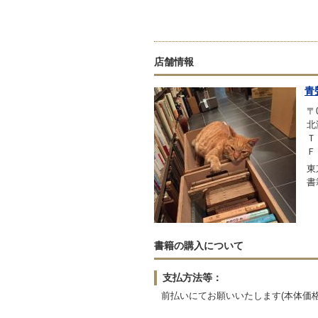
店舗情報
青
〒0
北
Ｔ
Ｆ
東
書
書籍の購入について
支払方法等：
前払いにてお願いいたします(本体価格3