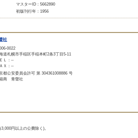
マスターID：5662890
初版刊行年：1956
聲社
06-0022
海道札幌市手稲区手稲本町2条3丁目5-11
ＥＬ：--
ＡＸ：--
京都公安委員会許可 第 304361008886 号
籍商 青聲社
,000円以上の公費除く)。