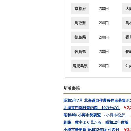
京都府
200円
大
鳥取県
200円
島
徳島県
200円
香
佐賀県
200円
長
鹿児島県
200円
沖
新着書籍
昭和5年7月 北海道自作農移住者募集ポ
北海道門別村管内図 10万分の1
￥2
昭和4年 小樽市勢要覧
（小樽市役所）
釧路 数字より見たる 昭和12年度版
小樽市勢要覧 昭和12年版 付図付
￥3