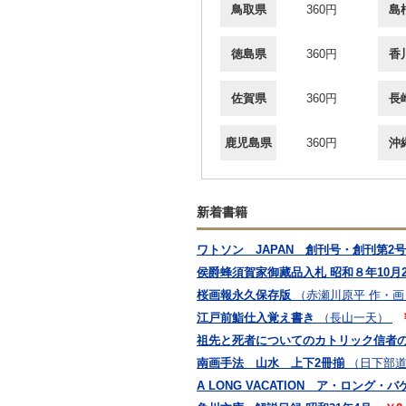
鳥取県
360円
島
徳島県
360円
香
佐賀県
360円
長
鹿児島県
360円
沖
新着書籍
ワトソン JAPAN 創刊号・創刊第2
侯爵蜂須賀家御藏品入札 昭和８年10月
桜画報永久保存版
（赤瀬川原平 作・画
江戸前鮨仕入覚え書き
（長山一天）
祖先と死者についてのカトリック信者
南画手法 山水 上下2冊揃
（日下部道
A LONG VACATION ア・ロング・