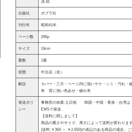
茂 絵
出版社
ポプラ社
刊行年
昭和41年
ページ数
295p
サイズ
19cm
冊数
1冊
状態
中古品（並）
解説
カバー・三方・ページ内に強いヤケ・シミ・汚れ・
有 背に強い色あせ・破れ有
発送ポリ
事務所の休業:土日祝 韓国・中国・香港・台湾は
シー
EMSで発送
【送料に関しまして】
商品の重さやサイズ、厚さによって送料が変わりま
(送料:￥360 ～ ￥2,650)の表記のある商品の場合、