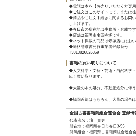
◆電話は本を【お売りいただく方専用
◆ご注文はこのサイトにて、または往
◆商品やご注文手続きに関するお問い
し上げます。
◆春日市の所在地は事務所・倉庫です
◆店舗は福岡市南区寺塚です。
◆ネット掲載の商品は寺塚店にはおい
◆適格請求書発行事業者登録番号
T3810826826359
書籍の買い取りについて
◆人文科学・文藝・芸術・自然科学・
広く買い取ります。
◆大量の本の処分、不動産処分に伴う
◆福岡近郊はもちろん、大量の場合は
全国古書書籍商組合連合会 登録情
代表者名：濵 貴史
所在地：福岡県春日市春日3-55
所属組合：福岡県古書籍商組合連合