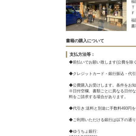
福
Ｔ
Ｆ
福
書
書籍の購入について
支払方法等：
◆前払いでお願い致します(公費を除く
◆クレジットカード・銀行振込・代引
◆公費購入お受けします。条件をお知
※日付空欄、書類ごとに異なる日付な
料をご請求する場合があります。
◆代引き:送料と別途に手数料493円
◆ご利用いただける銀行は以下の通り
◆ゆうちょ銀行: