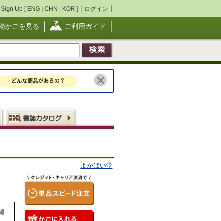
Sign Up [
ENG
|
CHN
|
KOR
]
ログイン
物かごを見る
ご利用ガイド
よかばい堂
瀬