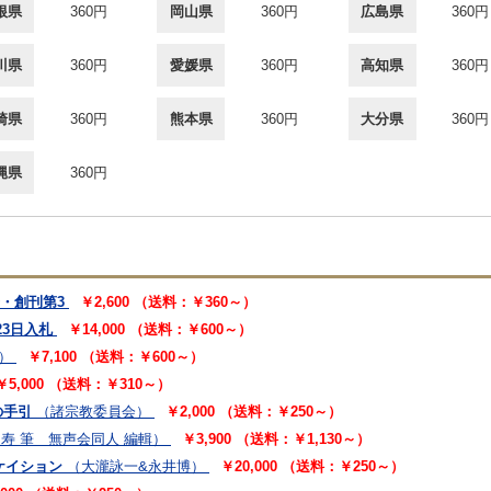
根県
360円
岡山県
360円
広島県
360円
川県
360円
愛媛県
360円
高知県
360円
崎県
360円
熊本県
360円
大分県
360円
縄県
360円
号・創刊第3
￥2,600 （送料：￥360～）
23日入札
￥14,000 （送料：￥600～）
）
￥7,100 （送料：￥600～）
￥5,000 （送料：￥310～）
の手引
（諸宗教委員会）
￥2,000 （送料：￥250～）
寿 筆 無声会同人 編輯）
￥3,900 （送料：￥1,130～）
バケイション
（大瀧詠一&永井博）
￥20,000 （送料：￥250～）