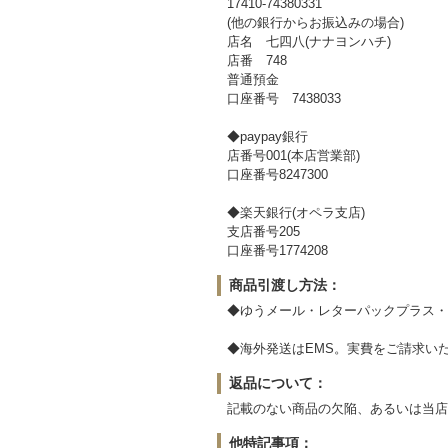
17410-74380331
(他の銀行からお振込みの場合)
店名 七四八(ナナヨンハチ)
店番 748
普通預金
口座番号 7438033
◆paypay銀行
店番号001(本店営業部)
口座番号8247300
◆楽天銀行(オペラ支店)
支店番号205
口座番号1774208
商品引渡し方法：
◆ゆうメール・レターパックプラス・
◆海外発送はEMS。実費をご請求い
返品について：
記載のない商品の欠陥、あるいは当店
他特記事項：