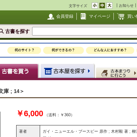
お知らせ
文字サイズ
会員登録
マイページ
買い
古書を探す
 ; 14＞
￥6,000
（送料：￥360）
著者
ガイ・ニューエル・ブースビー 原作 ; 木村毅 著 ; 柳