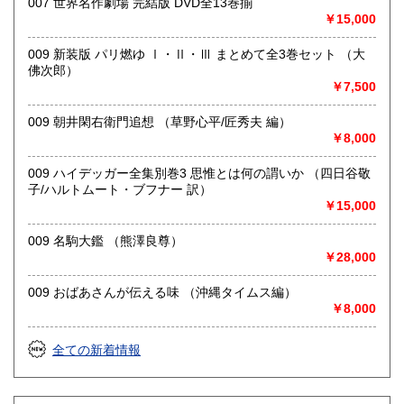
007 世界名作劇場 完結版 DVD全13巻揃
￥15,000
・日本全国出張買取可能です。ご希望のお客様はメールにて
ご連絡いただくか、042-407-5798までお電話ください。
009 新装版 パリ燃ゆ Ⅰ・Ⅱ・Ⅲ まとめて全3巻セット （大
《宅配買取ご希望の方》
佛次郎）
￥7,500
・本の量、タイトルや著者名、本の状態などを事前にお知ら
せください。
009 朝井閑右衛門追想 （草野心平/匠秀夫 編）
・本の背表紙の写真を事前にメールでお送りいただけると助
￥8,000
かります。
・買取できない本もございます。その際はご了承ください。
009 ハイデッガー全集別巻3 思惟とは何の謂いか （四日谷敬
子/ハルトムート・ブフナー 訳）
《店頭買取ご希望の方》
￥15,000
・東京都小金井市の実店舗までお持ちください。
009 名駒大鑑 （熊澤良尊）
・営業時間 10:00～19:00 定休日:木曜日
￥28,000
取り扱い分野
009 おばあさんが伝える味 （沖縄タイムス編）
哲学宗教、歴史、古典籍、近代文献、趣味、サブカルチャ
￥8,000
ー、古書一般（その他）
東洋医学、占い、易学、四柱推命、武道、鉄道、近代資料、
全ての新着情報
古地図、美術、雑誌、受験参考書、CD、DVDなど