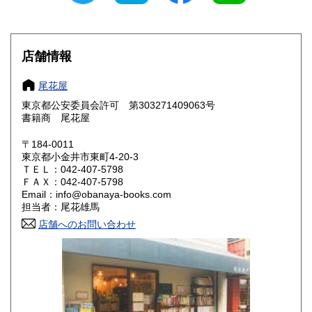
滋賀県
京都府
1,060円
1,060円
大阪府
兵庫県
1,060円
1,060円
店舗情報
奈良県
和歌山県
1,060円
1,060円
尾花屋
東京都公安委員会許可 第303271409063号
鳥取県
島根県
1,190円
1,190円
書籍商 尾花屋
岡山県
広島県
1,190円
1,190円
〒184-0011
東京都小金井市東町4-20-3
ＴＥＬ：042-407-5798
山口県
徳島県
1,190円
1,190円
ＦＡＸ：042-407-5798
Email：info@obanaya-books.com
香川県
愛媛県
1,190円
1,190円
担当者：尾花雄馬
店舗へのお問い合わせ
高知県
福岡県
1,190円
1,460円
佐賀県
長崎県
1,460円
1,460円
熊本県
大分県
1,460円
1,460円