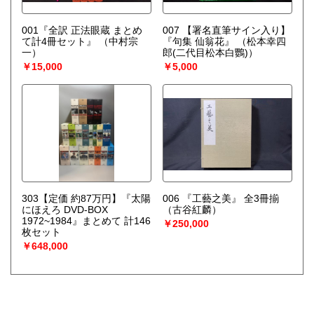
001『全訳 正法眼蔵 まとめ
007 【署名直筆サイン入り】
て計4冊セット』
（中村宗
『句集 仙翁花』
（松本幸四
一）
郎(二代目松本白鸚)）
￥15,000
￥5,000
303【定価 約87万円】『太陽
006 『工藝之美』 全3冊揃
にほえろ DVD-BOX
（古谷紅麟）
1972~1984』まとめて 計146
￥250,000
枚セット
￥648,000