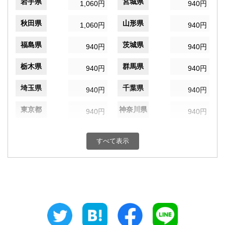
岩手県
宮城県
1,060円
940円
秋田県
山形県
1,060円
940円
福島県
茨城県
940円
940円
栃木県
群馬県
940円
940円
埼玉県
千葉県
940円
940円
東京都
神奈川県
940円
940円
新潟県
富山県
940円
940円
すべて表示
石川県
福井県
940円
940円
山梨県
長野県
940円
940円
岐阜県
静岡県
940円
940円
愛知県
三重県
940円
940円