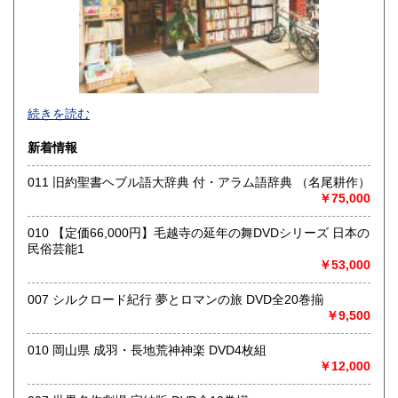
宮崎県
鹿児島県
1,460円
1,460円
沖縄県
1,460円
東京都小金井市にある店舗で古本、古書の買取や販売をして
続きを読む
おります。
出張買取、店頭買取なども行っておりますので、生前整理・
新着情報
終活・実家整理で古書や古い資料などが出てきたらご相談く
ださい。
011 旧約聖書ヘブル語大辞典 付・アラム語辞典 （名尾耕作）
いつでもご対応させていただきます。
￥75,000
尾花屋 尾花雄馬（代表責任者）
東京都小金井市東町4-20-3
010 【定価66,000円】毛越寺の延年の舞DVDシリーズ 日本の
042-407-5798
民俗芸能1
￥53,000
沿線名：中央線
最寄駅：東小金井駅
007 シルクロード紀行 夢とロマンの旅 DVD全20巻揃
営業時間：10:00～19:00
￥9,500
定休日：木曜日
010 岡山県 成羽・長地荒神神楽 DVD4枚組
書籍の買取について
￥12,000
《出張買取ご希望の方》