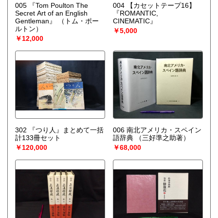
005 『Tom Poulton The
004 【カセットテープ16】
Secret Art of an English
『ROMANTIC,
Gentleman』
（トム・ポー
CINEMATIC』
ルトン）
￥5,000
￥12,000
302 『つり人』まとめて一括
006 南北アメリカ・スペイン
計133冊セット
語辞典
（三好準之助著）
￥120,000
￥68,000