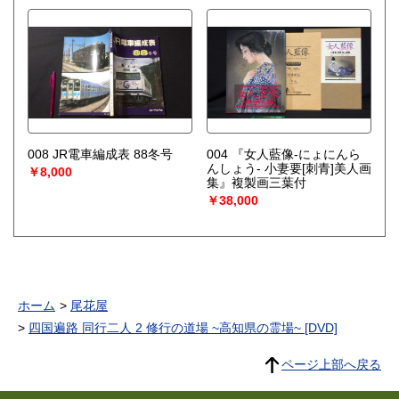
008 JR電車編成表 88冬号
004 『女人藍像-にょにんら
んしょう- 小妻要[刺青]美人画
￥8,000
集』複製画三葉付
￥38,000
ホーム
尾花屋
四国遍路 同行二人 2 修行の道場 ~高知県の霊場~ [DVD]
ページ上部へ戻る