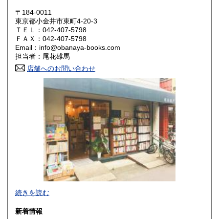
岡山県
広島県
1,190円
1,190円
〒184-0011
東京都小金井市東町4-20-3
ＴＥＬ：042-407-5798
山口県
徳島県
1,190円
1,190円
ＦＡＸ：042-407-5798
Email：info@obanaya-books.com
香川県
愛媛県
1,190円
1,190円
担当者：尾花雄馬
店舗へのお問い合わせ
高知県
福岡県
1,190円
1,460円
佐賀県
長崎県
1,460円
1,460円
熊本県
大分県
1,460円
1,460円
宮崎県
鹿児島県
1,460円
1,460円
沖縄県
1,460円
東京都小金井市にある店舗で古本、古書の買取や販売をして
続きを読む
おります。
出張買取、店頭買取なども行っておりますので、生前整理・
新着情報
終活・実家整理で古書や古い資料などが出てきたらご相談く