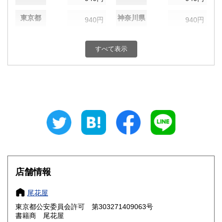
東京都
神奈川県
940円
940円
新潟県
富山県
940円
940円
すべて表示
石川県
福井県
940円
940円
山梨県
長野県
940円
940円
岐阜県
静岡県
940円
940円
愛知県
三重県
940円
940円
滋賀県
京都府
1,060円
1,060円
大阪府
兵庫県
1,060円
1,060円
店舗情報
奈良県
和歌山県
1,060円
1,060円
尾花屋
東京都公安委員会許可 第303271409063号
鳥取県
島根県
1,190円
1,190円
書籍商 尾花屋