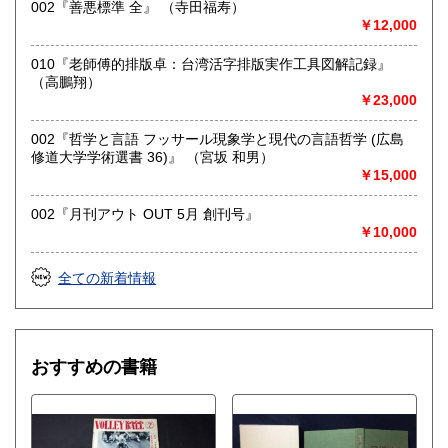
・買取できない本もございます。その際はご了承ください。
002『善悪標準 全』 （寺田福寿）
￥12,000
《店頭買取ご希望の方》
010『老師傅的排版卓：台湾活字排版実作工具図解記録』
・東京都小金井市の実店舗までお持ちください。
（高鵬翔）
・営業時間 10:00～19:00 定休日:木曜日
￥23,000
取り扱い分野
002『哲学と言語 フッサール現象学と現代の言語哲学 (広島
修道大学学術選書 36)』 （宮坂 和男）
哲学宗教、歴史、古典籍、近代文献、趣味、サブカルチャ
￥15,000
ー、古書一般（その他）
東洋医学、占い、易学、四柱推命、武道、鉄道、近代資料、
古地図、美術、雑誌、受験参考書、CD、DVDなど
002『月刊アウト OUT 5月 創刊号』
￥10,000
全ての新着情報
おすすめの書籍