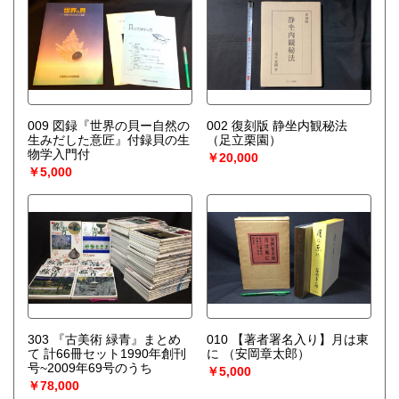
009 図録『世界の貝ー自然の
002 復刻版 静坐内観秘法
生みだした意匠』付録貝の生
（足立栗園）
物学入門付
￥20,000
￥5,000
303 『古美術 緑青』まとめ
010 【著者署名入り】月は東
て 計66冊セット1990年創刊
に
（安岡章太郎）
号~2009年69号のうち
￥5,000
￥78,000