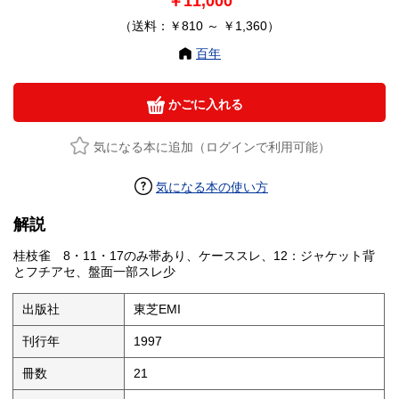
￥11,000
（送料：￥810 ～ ￥1,360）
百年
かごに入れる
気になる本に追加（ログインで利用可能）
気になる本の使い方
解説
桂枝雀 8・11・17のみ帯あり、ケーススレ、12：ジャケット背
とフチアセ、盤面一部スレ少
出版社
東芝EMI
刊行年
1997
冊数
21