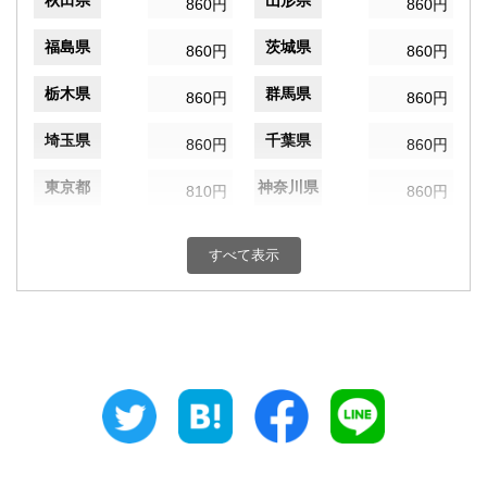
秋田県
山形県
860円
860円
福島県
茨城県
860円
860円
栃木県
群馬県
860円
860円
埼玉県
千葉県
860円
860円
東京都
神奈川県
810円
860円
新潟県
富山県
860円
860円
すべて表示
石川県
福井県
860円
860円
山梨県
長野県
860円
860円
岐阜県
静岡県
860円
860円
愛知県
三重県
860円
860円
滋賀県
京都府
930円
930円