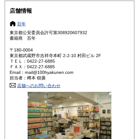
大阪府
兵庫県
930円
930円
店舗情報
奈良県
和歌山県
930円
930円
百年
東京都公安委員会許可第308920607932
鳥取県
島根県
1,030円
1,030円
書籍商 百年
岡山県
広島県
1,030円
1,030円
〒180-0004
東京都武蔵野市吉祥寺本町 2-2-10 村田ビル 2F
ＴＥＬ：0422-27-6885
山口県
徳島県
1,030円
1,030円
ＦＡＸ：0422-27-6885
Email：mail@100hyakunen.com
香川県
愛媛県
1,030円
1,030円
担当者：樽本 樹廣
店舗へのお問い合わせ
高知県
福岡県
1,030円
1,220円
佐賀県
長崎県
1,220円
1,220円
熊本県
大分県
1,220円
1,220円
宮崎県
鹿児島県
1,220円
1,220円