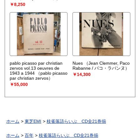
マン・ギャリ)、荒木亨 訳）
￥8,250
pablo picasso par christian
Nues
（Jean Clemmer, Paco
zervos vol.13 oeuvres de
Rabanne / パコ・ラバンヌ）
1943 a 1944
（pablo picasso
￥14,300
par christian zervos）
￥55,000
ホーム
東芝EMI
枝雀落語らいぶ CD全21巻揃
ホーム
百年
枝雀落語らいぶ CD全21巻揃