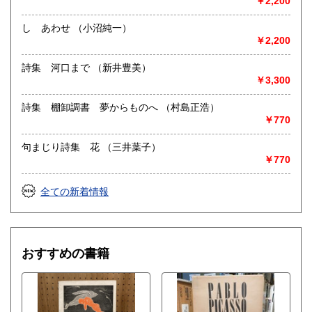
￥2,200
営業時間：12:00〜20:00
定休日：火曜日
し あわせ （小沼純一）
￥2,200
書籍の買取について
店頭にて1冊から承ります。
詩集 河口まで （新井豊美）
郵送買取り・出張買取も大歓迎です。
￥3,300
詳細は当店HPのご案内をご覧ください。
詩集 棚卸調書 夢からものへ （村島正浩）
http://www.100hyakunen.com/guide/purchase
￥770
取り扱い分野
句まじり詩集 花 （三井葉子）
￥770
哲学宗教、社会科学、美術工芸、趣味、外国書、サブカルチ
ャー、古書一般（その他）
全ての新着情報
おすすめの書籍