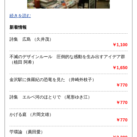
沖縄県
1,360円
続きを読む
新着情報
詩集 広島 （久井茂）
￥1,100
「百年」がセレクトした本をゆとりのある空間でじっくりと
選んでください。
不滅のデザインルール 圧倒的な感動を生み出すアイデア群
お店にしか出ていない本もあります。
（植田 阿希）
オンラインストアには日本の古本屋に未掲載の本も販売して
￥1,650
おります。
合わせてご覧ください。 https://100hyakunen.thebase.in/
金沢駅に侏羅紀の恐竜を見た （井崎外枝子）
また、百年から歩いて一分のところに一日という名前の古本
￥770
とギャラリーのお店もあります。
百年 Twitter: https://twitter.com/100hyakunen
詩集 エルベ河のほとりで （尾形ゆき江）
一日 Twitter: https://twitter.com/1ichinichi1
￥770
百年と一日 Instagram:
https://www.instagram.com/100hyakunen/
かげる庭 （片岡文雄）
HP: http://www.100hyakunen.com/
￥770
沿線名：JR中央線
苧環論 （薦田愛）
最寄駅：吉祥寺駅