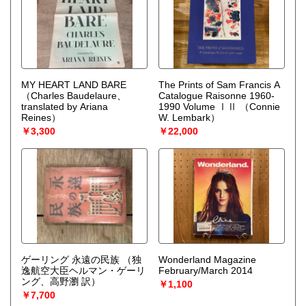
MY HEART LAND BARE
The Prints of Sam Francis A
（Charles Baudelaure、
Catalogue Raisonne 1960-
translated by Ariana
1990 Volume ⅠⅡ
（Connie
Reines）
W. Lembark）
￥3,300
￥22,000
ゲーリング 永遠の民族
（独
Wonderland Magazine
逸航空大臣ヘルマン・ゲーリ
February/March 2014
ング、高野瀏 訳）
￥1,100
￥7,700