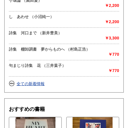
苧環論 （薦田愛）
最寄駅：吉祥寺駅
￥2,200
営業時間：12:00〜20:00
定休日：火曜日
し あわせ （小沼純一）
￥2,200
書籍の買取について
店頭にて1冊から承ります。
詩集 河口まで （新井豊美）
郵送買取り・出張買取も大歓迎です。
￥3,300
詳細は当店HPのご案内をご覧ください。
詩集 棚卸調書 夢からものへ （村島正浩）
http://www.100hyakunen.com/guide/purchase
￥770
取り扱い分野
句まじり詩集 花 （三井葉子）
￥770
哲学宗教、社会科学、美術工芸、趣味、外国書、サブカルチ
ャー、古書一般（その他）
全ての新着情報
おすすめの書籍