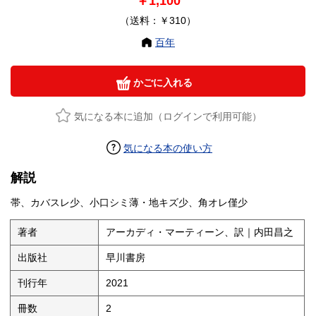
￥1,100
（送料：￥310）
百年
かごに入れる
気になる本に追加（ログインで利用可能）
気になる本の使い方
解説
帯、カバスレ少、小口シミ薄・地キズ少、角オレ僅少
著者
アーカディ・マーティーン、訳｜内田昌之
出版社
早川書房
刊行年
2021
冊数
2