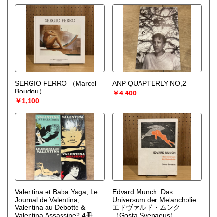
SERGIO FERRO
（Marcel
ANP QUAPTERLY NO,2
Boudou）
￥4,400
￥1,100
Valentina et Baba Yaga, Le
Edvard Munch: Das
Journal de Valentina,
Universum der Melancholie
Valentina au Debotte &
エドヴァルド・ムンク
Valentina Assassine? 4冊セ
（Gosta Svenaeus）