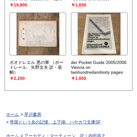
ット
（Guido Crepax グイ
￥19,800
￥1,650
ド・クレパックス）
ボオドレエル 悪の華
（ボー
der Pocket Guide 2005/2006
ドレール、矢野文夫 訳・装
Vienna on
幀）
twohundredandsixty pages
￥2,200
￥1,650
ホーム
早川書房
帝国という名の記憶 上下揃 ハヤカワ文庫SF
ホーム
アーカディ・マーティーン、訳｜内田昌之