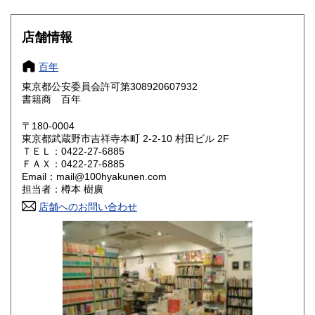
滋賀県
京都府
310円
310円
大阪府
兵庫県
310円
310円
店舗情報
奈良県
和歌山県
310円
310円
百年
東京都公安委員会許可第308920607932
鳥取県
島根県
310円
310円
書籍商 百年
岡山県
広島県
310円
310円
〒180-0004
東京都武蔵野市吉祥寺本町 2-2-10 村田ビル 2F
ＴＥＬ：0422-27-6885
山口県
徳島県
310円
310円
ＦＡＸ：0422-27-6885
Email：mail@100hyakunen.com
香川県
愛媛県
310円
310円
担当者：樽本 樹廣
店舗へのお問い合わせ
高知県
福岡県
310円
310円
佐賀県
長崎県
310円
310円
熊本県
大分県
310円
310円
宮崎県
鹿児島県
310円
310円