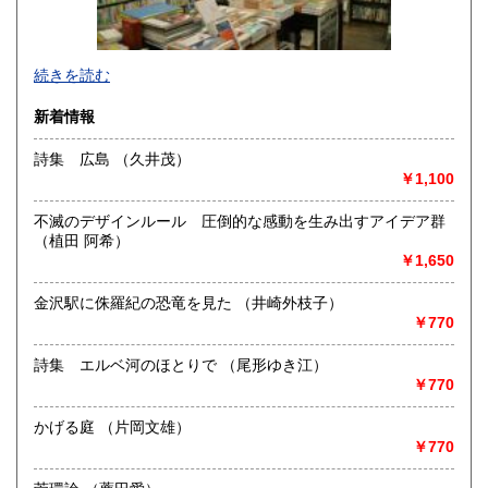
沖縄県
310円
続きを読む
新着情報
詩集 広島 （久井茂）
￥1,100
「百年」がセレクトした本をゆとりのある空間でじっくりと
選んでください。
不滅のデザインルール 圧倒的な感動を生み出すアイデア群
お店にしか出ていない本もあります。
（植田 阿希）
オンラインストアには日本の古本屋に未掲載の本も販売して
￥1,650
おります。
合わせてご覧ください。 https://100hyakunen.thebase.in/
金沢駅に侏羅紀の恐竜を見た （井崎外枝子）
また、百年から歩いて一分のところに一日という名前の古本
￥770
とギャラリーのお店もあります。
百年 Twitter: https://twitter.com/100hyakunen
詩集 エルベ河のほとりで （尾形ゆき江）
一日 Twitter: https://twitter.com/1ichinichi1
￥770
百年と一日 Instagram:
https://www.instagram.com/100hyakunen/
かげる庭 （片岡文雄）
HP: http://www.100hyakunen.com/
￥770
沿線名：JR中央線