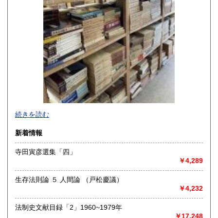
沖縄県
1,500円
-
続きを読む
沿線名：-
新着情報
最寄駅：-
営業時間：-
寺田寅彦選集「四」
定休日：-
￥4,289
書籍の買取について
生存法則論 ５ 人間論 （戸松慶議）
-
￥4,232
法制史文献目録「2」1960~1979年
取り扱い分野
￥17,248