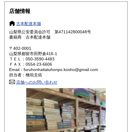
大阪府
兵庫県
800円
800円
店舗情報
奈良県
和歌山県
800円
800円
古本配達本舗
山梨県公安委員会許可 第471142800048号
鳥取県
島根県
800円
800円
書籍商 古本配達本舗
岡山県
広島県
800円
800円
〒402-0001
山梨県都留市田野倉416-1
ＴＥＬ：050-3590-4483
山口県
徳島県
800円
800円
ＦＡＸ：0554-23-6606
Email：furuhonhaitatuhonpo.kosho@gmail.com
香川県
愛媛県
800円
800円
担当者：檜垣圭佑
店舗へのお問い合わせ
高知県
福岡県
800円
800円
佐賀県
長崎県
800円
800円
熊本県
大分県
800円
800円
宮崎県
鹿児島県
800円
800円