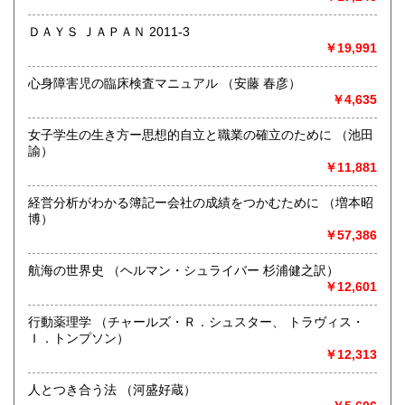
総記、哲学宗教、歴史、社会科学、自然科学、美術工芸、国
語国文、外国文学、古典籍、近代文献、趣味、外国書、サブ
ＤＡＹＳ ＪＡＰＡＮ 2011-3
カルチャー、古書一般（その他）
￥19,991
書籍全般
心身障害児の臨床検査マニュアル （安藤 春彦）
￥4,635
女子学生の生き方ー思想的自立と職業の確立のために （池田
諭）
￥11,881
経営分析がわかる簿記ー会社の成績をつかむために （増本昭
博）
￥57,386
航海の世界史 （ヘルマン・シュライバー 杉浦健之訳）
￥12,601
行動薬理学 （チャールズ・Ｒ．シュスター、 トラヴィス・
Ｉ．トンプソン）
￥12,313
人とつき合う法 （河盛好蔵）