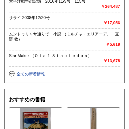
太平洋戦争の記憶 2016年11/9号 115号
￥264,487
サライ 2008年12/20号
￥17,056
ムントゥリャサ通りで 小説 （ミルチャ・エリアーデ、 直
野 敦）
￥5,619
Star Maker （Ｏｌａｆ Ｓｔａｐｌｅｄｏｎ）
￥13,678
全ての新着情報
おすすめの書籍