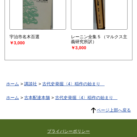
宇治市名木百選
レーニン全集 5
（マルクス主
義研究所訳）
￥3,000
￥3,000
ホーム
講談社
古代史発掘〈4〉稲作の始まり
ホーム
古本配達本舗
古代史発掘〈4〉稲作の始まり
ページ上部へ戻る
プライバシーポリシー