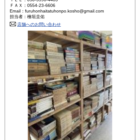
800円
800円
ＦＡＸ：0554-23-6606
Email：furuhonhaitatuhonpo.kosho@gmail.com
香川県
愛媛県
800円
800円
担当者：檜垣圭佑
店舗へのお問い合わせ
高知県
福岡県
800円
800円
佐賀県
長崎県
800円
800円
熊本県
大分県
800円
800円
宮崎県
鹿児島県
800円
800円
沖縄県
1,500円