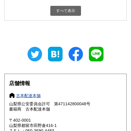
新潟県
富山県
800円
800円
すべて表示
石川県
福井県
800円
800円
山梨県
長野県
800円
800円
岐阜県
静岡県
800円
800円
愛知県
三重県
800円
800円
滋賀県
京都府
800円
800円
大阪府
兵庫県
800円
800円
店舗情報
奈良県
和歌山県
800円
800円
古本配達本舗
山梨県公安委員会許可 第471142800048号
鳥取県
島根県
800円
800円
書籍商 古本配達本舗
岡山県
広島県
800円
800円
〒402-0001
山梨県都留市田野倉416-1
ＴＥＬ：050-3590-4483
山口県
徳島県