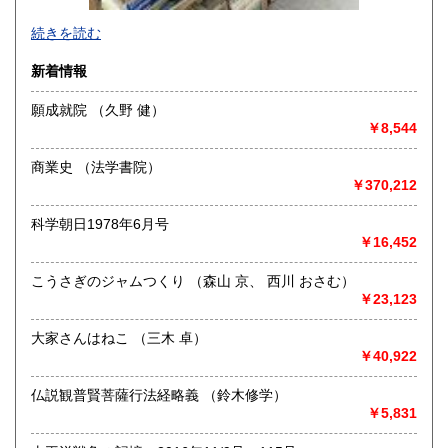
-
続きを読む
沿線名：-
新着情報
最寄駅：-
営業時間：-
願成就院 （久野 健）
定休日：-
￥8,544
書籍の買取について
商業史 （法学書院）
-
￥370,212
科学朝日1978年6月号
取り扱い分野
￥16,452
総記、哲学宗教、歴史、社会科学、自然科学、美術工芸、国
語国文、外国文学、古典籍、近代文献、趣味、外国書、サブ
こうさぎのジャムつくり （森山 京、 西川 おさむ）
カルチャー、古書一般（その他）
￥23,123
書籍全般
大家さんはねこ （三木 卓）
￥40,922
仏説観普賢菩薩行法経略義 （鈴木修学）
￥5,831