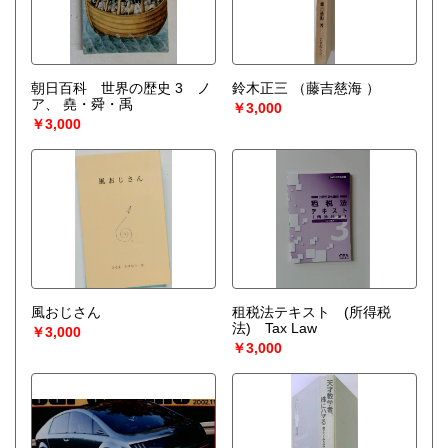
朝日百科 世界の歴史 3 ノ
鈴木正三
（藤吉慈海 ）
ア、 堯・舜・禹
￥3,000
￥3,000
風おじさん
租税法テキスト (所得税
法) Tax Law
￥3,000
￥3,000