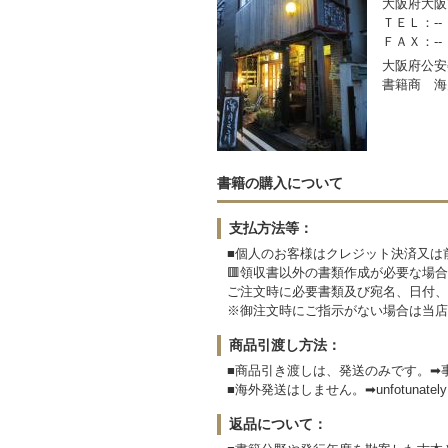
大阪府大阪市
ＴＥＬ：--
ＦＡＸ：--
大阪府公安委
書籍商 海
書籍の購入について
支払方法等：
■個人のお客様はクレジット決済又は
🟥領収書以外の書類作成が必要な場合
ご注文時に必要書類及び宛名、日付、
※御注文時にご指示がない場合は当店
商品引渡し方法：
■商品引き渡しは、発送のみです。➡
■海外発送はしません。➡unfotunately We
返品について：