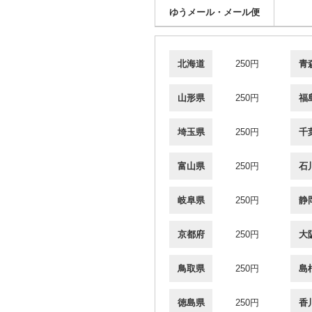
ゆうメール・メール便
北海道
250円
青
山形県
250円
福
埼玉県
250円
千
富山県
250円
石
岐阜県
250円
静
京都府
250円
大
鳥取県
250円
島
徳島県
250円
香