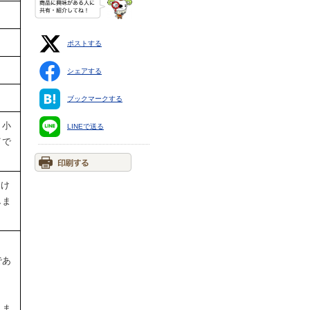
ポストする
シェアする
ブックマークする
、小
LINEで送る
イで
なけ
しま
であ
りま