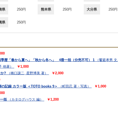
崎県
250円
熊本県
250円
大分県
250円
縄県
250円
000
暦「春から夏へ」「秋から冬へ」 4冊一括（分売不可） 1
（饗庭孝男 
子 他著）
￥1,000
か?
（橋口譲二, 星野博美 著）
￥2,000
0
の記録 カラー版 ＜TOTO books 9＞
（町田忍 著・写真）
￥1,000
000
冊一括
（カタログハウス 編）
￥1,200