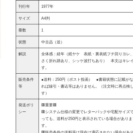
刊行年
1977年
サイズ
A4判
冊数
1
状態
中古品（並）
解説
全体感：経年（紙ヤケ 表紙・裏表紙フチ回りヨレ
さく折れ跡あり、シッケ波打ちあり） 本文はキレ
す。
販売条件
●送料：250円（ポスト投函） ●書籍状態に記載が
等
れば線引・書込等はありません。（注文時に再点検
す）
発送ポリ
🟥重要🟥
シー
🟥システム仕様の変更でレターパックや宅配サイズ
っても、送料が250円と表示されている場合がありま
す。
🟥販売条件の送料等は現在は適応されない場合があ