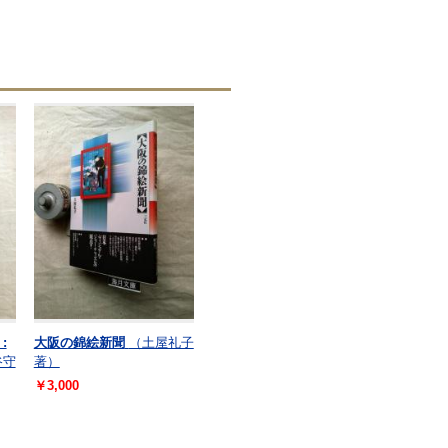
:
大阪の錦絵新聞
（土屋礼子
谷守
著）
￥3,000