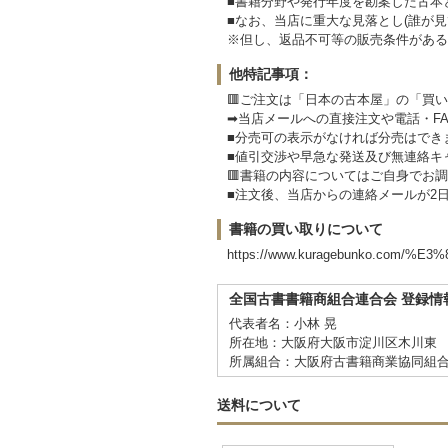
■書籍分野や発行年度を勘案した古本
■なお、当店に重大な見落とし(誰が
※但し、返品不可等の販売条件がある
他特記事項：
🟥ご注文は「日本の古本屋」の「買
➡当店メールへの直接注文や電話・F
■分売可の表示がなければ分売はでき
■値引交渉や早急な発送及び無連絡キ
🟥書籍の内容についてはご自身でお
■注文後、当店からの連絡メールが2
書籍の買い取りについて
https://www.kuragebunko.co
全国古書書籍商組合連合会 登録情
代表者名：小林 晃
所在地：大阪府大阪市淀川区木川東 3
所属組合：大阪府古書籍商業協同組
送料について