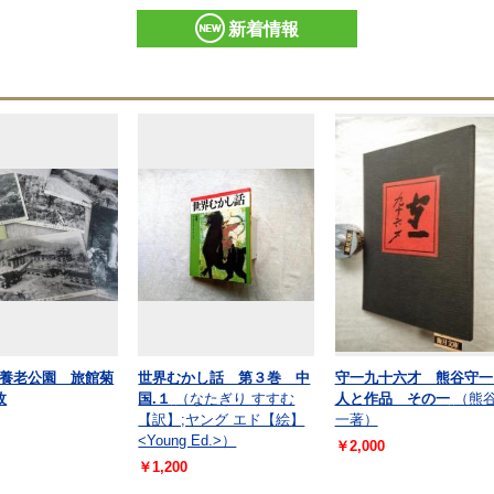
新着情報
養老公園 旅館菊
世界むかし話 第３巻 中
守一九十六才 熊谷守一 
枚
国.１
（なたぎり すすむ
人と作品 その一
（熊
【訳】;ヤング エド【絵】
一著）
<Young Ed.>）
￥2,000
￥1,200