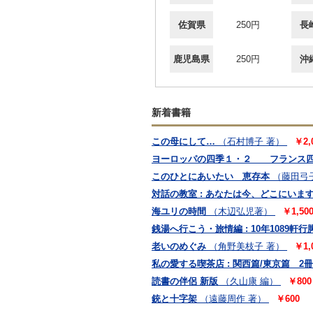
佐賀県
250円
長
鹿児島県
250円
沖
新着書籍
この母にして…
（石村博子 著）
￥2,
ヨーロッパの四季１・２ フランス四季
このひとにあいたい 恵存本
（藤田弓
対話の教室 : あなたは今、どこにいます
海ユリの時間
（木辺弘児著）
￥1,50
銭湯へ行こう・旅情編 : 10年1089軒行脚
老いのめぐみ
（角野美枝子 著）
￥1,
私の愛する喫茶店 : 関西篇/東京篇 2
読書の伴侶 新版
（久山康 編）
￥800
銃と十字架
（遠藤周作 著）
￥600