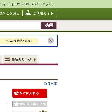
Sign Up [
ENG
|
CHN
|
KOR
]
ログイン
物かごを見る
ご利用ガイド
海月文庫