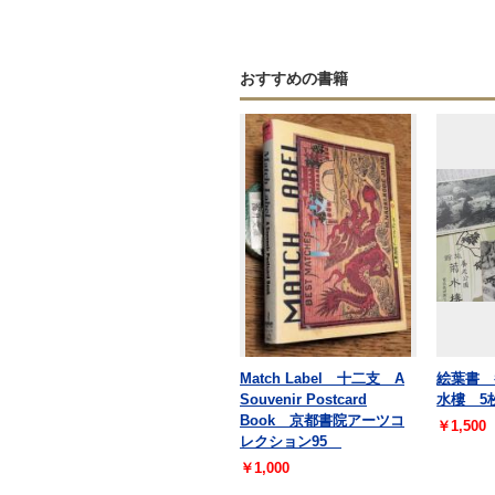
おすすめの書籍
Match Label 十二支 A
絵葉書 
Souvenir Postcard
水樓 5
Book 京都書院アーツコ
￥1,500
レクション95
￥1,000