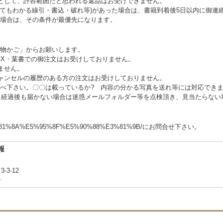
として、許容範囲だと思われる返品はお受けできません。
見てもわかる線引・書込・破れ等)があった場合は、書籍到着後5日以内に御連
場合は、その条件が最優先になります。
い物かご」からお願いします。
AX・葉書での御注文はお受けしておりません。
ません。
ャンセルの履歴のある方の注文はお受けしておりません。
調べ下さい。〇〇は載っているか? 内容の分かる写真を送れ等には対応でき
日経過後も届かない場合は迷惑メールフォルダー等を点検頂き、見当たらない
m/%E3%81%8A%E5%95%8F%E5%90%88%E3%81%9B/にお問合せ下さい。
報
-3-12
合