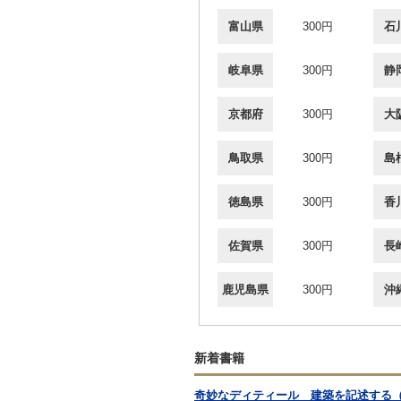
富山県
300円
石
岐阜県
300円
静
京都府
300円
大
鳥取県
300円
島
徳島県
300円
香
佐賀県
300円
長
鹿児島県
300円
沖
新着書籍
奇妙なディティール 建築を記述する（英） STRAN