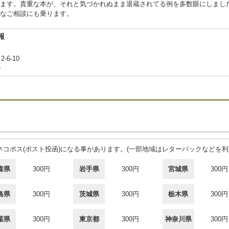
ます。貴重な本が、それと気づかれぬまま退蔵されてる例を多数眼にしまし
なご相談にも乗ります。
報
-6-10
合
コポス(ポスト投函)になる事があります。(一部地域はレターパックなどを利
森県
300円
岩手県
300円
宮城県
300円
島県
300円
茨城県
300円
栃木県
300円
葉県
300円
東京都
300円
神奈川県
300円