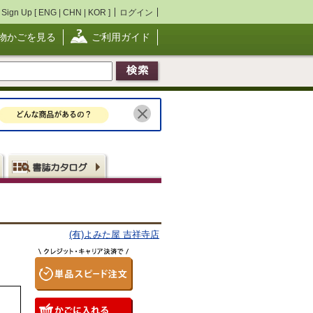
Sign Up [
ENG
|
CHN
|
KOR
]
ログイン
物かごを見る
ご利用ガイド
(有)よみた屋 吉祥寺店