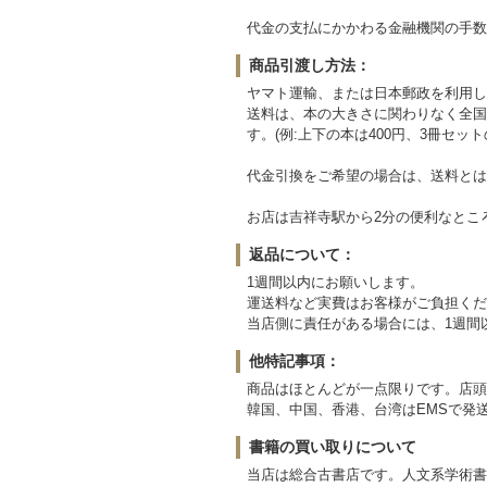
代金の支払にかかわる金融機関の手数
商品引渡し方法：
ヤマト運輸、または日本郵政を利用し
送料は、本の大きさに関わりなく全国(
す。(例:上下の本は400円、3冊セット
代金引換をご希望の場合は、送料とは別
お店は吉祥寺駅から2分の便利なとこ
返品について：
1週間以内にお願いします。
運送料など実費はお客様がご負担くだ
当店側に責任がある場合には、1週間
他特記事項：
商品はほとんどが一点限りです。店頭
韓国、中国、香港、台湾はEMSで発送します
書籍の買い取りについて
当店は総合古書店です。人文系学術書