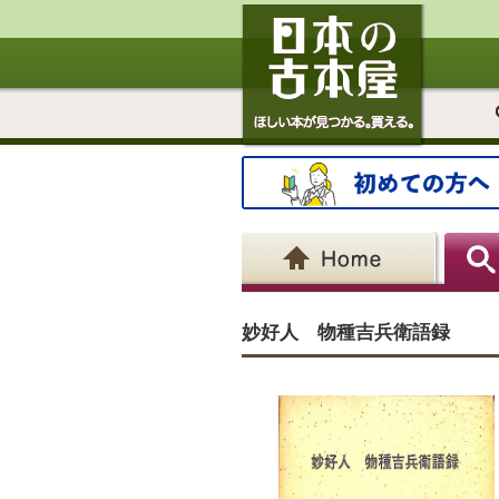
妙好人 物種吉兵衛語録