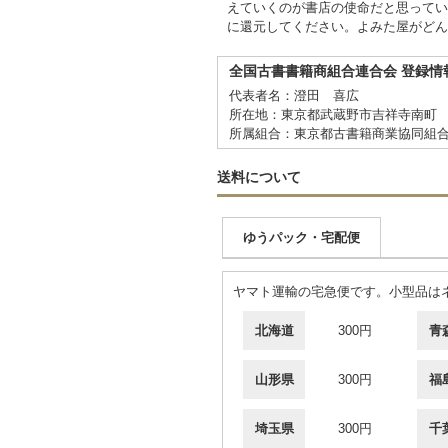
えていくのが書店の使命だと思ってい
に還元してください。よみた屋がどん
全国古書書籍商組合連合会 登録情
代表者名：澄田 喜広
所在地：東京都武蔵野市吉祥寺南町 2
所属組合：東京都古書籍商業協同組
送料について
ゆうパック・宅配便
ヤマト運輸の宅急便です。小型品はネ
北海道
300円
青
山形県
300円
福
埼玉県
300円
千