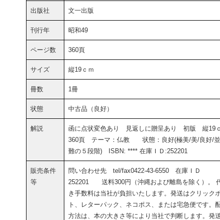
出版社
文一出版
刊行年
昭和49
ページ数
360頁
サイズ
縦19ｃｍ
冊数
1冊
状態
中古品（良好）
解説
函に点状変色あり 見返しに贈呈あり 初版 縦19
360頁 テーマ：仏教 状態：良好(極美/美/良好/並
難の５段階) ISBN: **** 在庫ＩＤ:252201
販売条件
問い合わせ先 tel/fax0422-43-6550 在庫ＩＤ
等
252201 送料300円（沖縄および離島を除く）。 
き手数料は当社が負担いたします。発送はクリック
ト、レターパック、ネコポス、または宅急便です。
方法は、本の大きさ等により当社で判断します。発