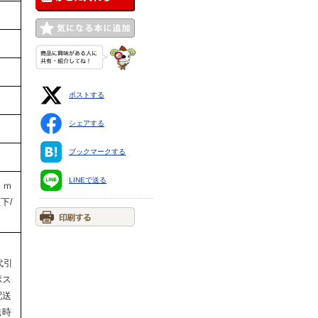
ポストする
シェアする
ブックマークする
LINEで送る
ｃｍ
下/
代引
ポス
配送
送時