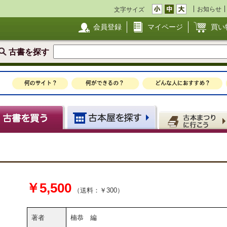
お知らせ
文字サイズ
会員登録
マイページ
買い
古書を探す
￥5,500
（送料：￥300）
著者
楠恭 編