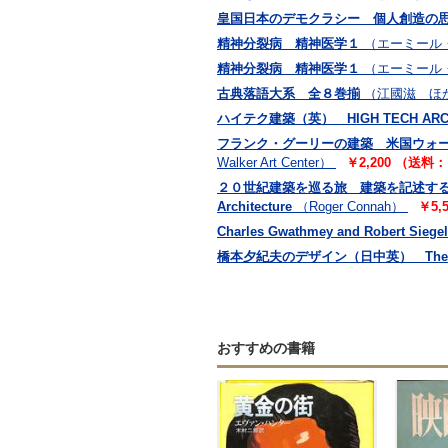
皇国日本のデモクラシー 個人創造の
精神分裂病 精神医学１
（エーミール
精神分裂病 精神医学１
（エーミール
古典落語大系 全８巻揃
（江國滋 ほ
ハイテク建築（英） HIGH TECH ARCH
フランク・グーリーの建築 米国ウォーカー・アー
Walker Art Center）
￥2,200 （送料
２０世紀建築を巡る旅 建築を記述する（英） Fantoma
Architecture
（Roger Connah）
￥5,
Charles Gwathmey and Robert Siegel
橋本夕紀夫のデザイン（日中英） The Design
おすすめの書籍