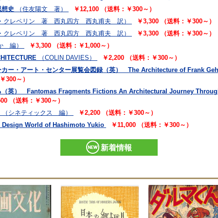
思想史
（住友陽文 著）
￥12,100 （送料：￥300～）
・クレペリン 著 西丸四方 西丸甫夫 訳）
￥3,300 （送料：￥300～）
・クレペリン 著 西丸四方 西丸甫夫 訳）
￥3,300 （送料：￥300～）
か 編）
￥3,300 （送料：￥1,000～）
ITECTURE
（COLIN DAVIES）
￥2,200 （送料：￥300～）
ト・センター展覧会図録（英） The Architecture of Frank Geh
：￥300～）
s Fragments Fictions An Architectural Journey Through the
500 （送料：￥300～）
（シネティックス 編）
￥2,200 （送料：￥300～）
 World of Hashimoto Yukio
￥11,000 （送料：￥300～）
新着情報