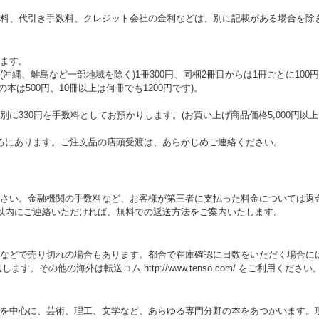
料、代引き手数料、クレジット会社の金利などは、別に記載がある場合を除
ます。
沖縄、離島など一部地域を除く)1冊300円、同梱2冊目からは1冊ごとに100円
の本は500円、10冊以上は何冊でも1200円です)。
に330円を手数料としてお預かりします。(お買い上げ商品価格5,000円以
ろにあります。ご注文品の店頭受渡は、あらかじめご連絡ください。
さい。金融機関の手数料など、お客様が第三者に支払った料金については返
以内にご連絡いただければ、無料での返送方法をご案内いたします。
などで売り切れの場合もあります。都合で在庫確認に日数をいただく場合に
。その他の海外は転送コム http://www.tenso.com/ をご利用ください
を中心に、芸術、理工、文学など、あらゆる専門分野の本をあつかいます。