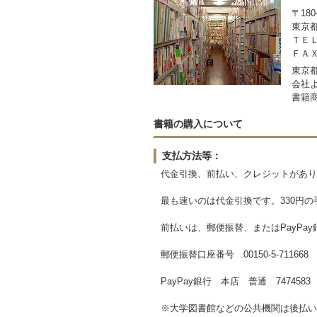
〒180
東京都
ＴＥＬ：
ＦＡＸ：
東京都
会社
書籍商
書籍の購入について
支払方法等：
代金引換、前払い、クレジットがあり
最も速いのは代金引換です。330円の
前払いは、郵便振替、またはPayPa
郵便振替口座番号 00150-5-7116
PayPay銀行 本店 普通 747458
※大学図書館などの公共機関は後払い