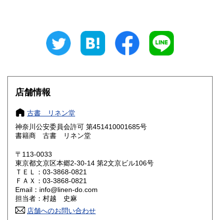
山梨県
長野県
250円
250円
岐阜県
静岡県
250円
250円
愛知県
三重県
250円
250円
滋賀県
京都府
250円
250円
大阪府
兵庫県
250円
250円
店舗情報
奈良県
和歌山県
250円
250円
古書 リネン堂
神奈川公安委員会許可 第451410001685号
鳥取県
島根県
250円
250円
書籍商 古書 リネン堂
岡山県
広島県
250円
250円
〒113-0033
東京都文京区本郷2‐30-14 第2文京ビル106号
ＴＥＬ：03-3868-0821
山口県
徳島県
250円
250円
ＦＡＸ：03-3868-0821
Email：info@linen-do.com
香川県
愛媛県
250円
250円
担当者：村越 史麻
店舗へのお問い合わせ
高知県
福岡県
250円
250円