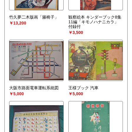
竹久夢二木版画「籐椅子」
観察絵本 キンダーブック8集
11編「キモノハナニカラ」
￥13,200
付録付
￥3,500
大阪市路面電車運転系統図
王様ブック 汽車
￥5,000
￥5,000