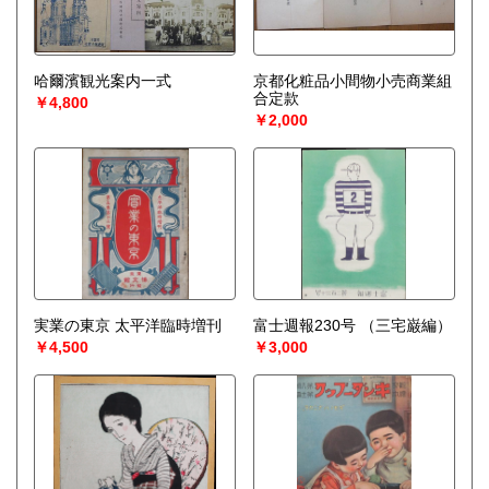
哈爾濱観光案内一式
京都化粧品小間物小売商業組
合定款
￥4,800
￥2,000
実業の東京 太平洋臨時増刊
富士週報230号
（三宅巌編）
￥4,500
￥3,000