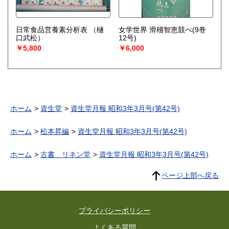
日常食品営養素分析表
（樋
女学世界 滑稽智恵競べ(9巻
口武松）
12号)
￥5,800
￥6,000
ホーム
資生堂
資生堂月報 昭和3年3月号(第42号)
ホーム
松本昇編
資生堂月報 昭和3年3月号(第42号)
ホーム
古書 リネン堂
資生堂月報 昭和3年3月号(第42号)
ページ上部へ戻る
プライバシーポリシー
よくある質問