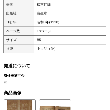
著者
松本昇編
出版社
資生堂
刊行年
昭和3年(1928)
ページ数
18ぺージ
サイズ
B5
状態
中古品（並）
発送について
海外発送可否
可
商品画像