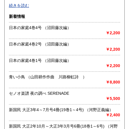
「日本の古本屋」専用在庫です。
続きを読む
佐賀県
長崎県
250円
250円
沿線名：-
新着情報
最寄駅：-
熊本県
大分県
250円
250円
営業時間：-
日本の家庭4巻4号 （沼田藤次編）
定休日：-
￥2,200
宮崎県
鹿児島県
250円
250円
書籍の買取について
日本の家庭4巻2号 （沼田藤次編）
沖縄県
250円
￥2,200
戦前の料理、婦人もの、絵本、児童書などに加え、各種雑
誌、絵葉書、
チラシなど紙モノ資料、特に高く買い取らせていただきま
日本の家庭4巻1号 （沼田藤次編）
す。
￥2,200
出張買取も承ります。お気軽にお問合せください。
青い小鳥 （山田耕作作曲 川路柳虹詩 ）
￥8,800
取り扱い分野
-
セノオ楽譜 夜の調べ SERENADE
戦前雑誌、料理、絵本、チラシ、観光案内、絵葉書、商品ラ
￥5,500
ベル、紙モノ全般
新国民 大正3年4～7月号4冊(19巻1～4号) （河野正義編）
￥2,400
新国民 大正2年10月～大正3年3月号6冊(18巻1～6号) （河野