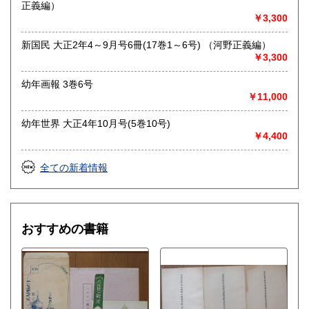
正義編）
￥3,300
新国民 大正2年4～9月号6冊(17巻1～6号) （河野正義編）
￥3,300
幼年画報 3巻6号
￥11,000
幼年世界 大正4年10月号(5巻10号)
￥4,400
全ての新着情報
おすすめの書籍