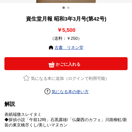
資生堂月報 昭和3年3月号(第42号)
￥5,500
（送料：￥250）
古書 リネン堂
かごに入れる
気になる本に追加（ログインで利用可能）
気になる本の使い方
解説
表紙端微スレイタミ
◆探偵小説「午前12時」石黒露雄/「仏蘭西のカフェ」川路柳虹/新
装の東京橋尽くし/美しいマヌカン