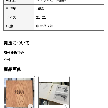
出版社
埼玉県立近代美術館
刊行年
1983
サイズ
21×21
状態
中古品（並）
発送について
海外発送可否
不可
商品画像