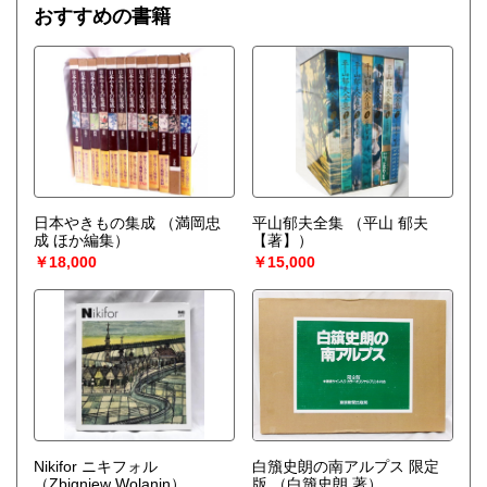
おすすめの書籍
日本やきもの集成
（満岡忠
平山郁夫全集
（平山 郁夫
成 ほか編集）
【著】）
￥18,000
￥15,000
Nikifor ニキフォル
白籏史朗の南アルプス 限定
（Zbigniew Wolanin）
版
（白籏史朗 著）