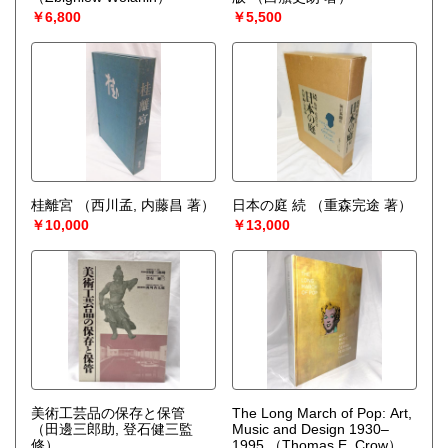
￥6,800
￥5,500
桂離宮
（西川孟, 内藤昌 著）
日本の庭 続
（重森完途 著）
￥10,000
￥13,000
美術工芸品の保存と保管
The Long March of Pop: Art,
（田邊三郎助, 登石健三監
Music and Design 1930–
修）
1995
（Thomas E. Crow）