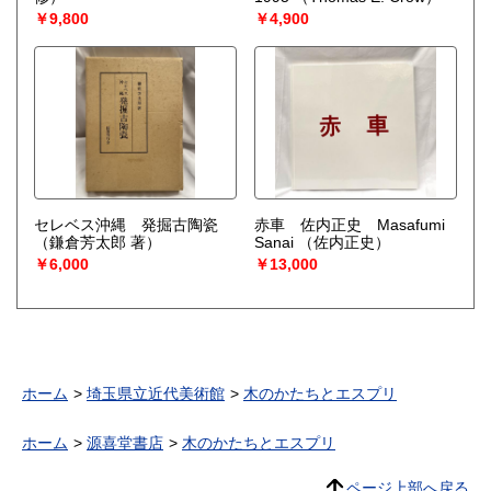
￥9,800
￥4,900
セレベス沖縄 発掘古陶瓷
赤車 佐内正史 Masafumi
（鎌倉芳太郎 著）
Sanai
（佐内正史）
￥6,000
￥13,000
ホーム
埼玉県立近代美術館
木のかたちとエスプリ
ホーム
源喜堂書店
木のかたちとエスプリ
ページ上部へ戻る