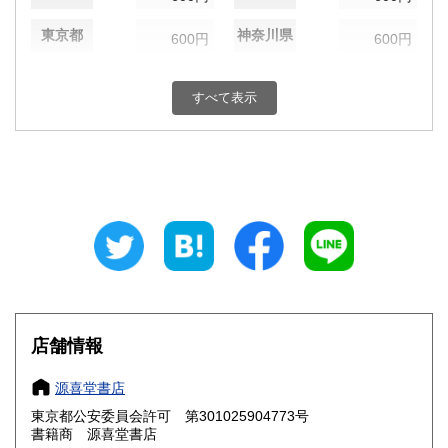
東京都
神奈川県
600円
600円
新潟県
富山県
600円
600円
すべて表示
石川県
福井県
600円
600円
山梨県
長野県
600円
600円
岐阜県
静岡県
600円
600円
愛知県
三重県
600円
600円
滋賀県
京都府
600円
600円
大阪府
兵庫県
600円
600円
店舗情報
奈良県
和歌山県
600円
600円
源喜堂書店
東京都公安委員会許可 第301025904773号
鳥取県
島根県
600円
600円
書籍商 源喜堂書店