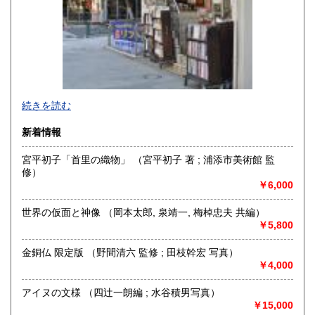
-
続きを読む
沿線名：-
新着情報
最寄駅：小川町駅より徒歩3分 神保町駅より徒歩5分
営業時間：源喜堂書店
宮平初子「首里の織物」 （宮平初子 著 ; 浦添市美術館 監
定休日：日曜 祭日は不定休
修）
￥6,000
書籍の買取について
美術一般、江戸期和本、古文書、書画幅、版画、肉筆原稿
世界の仮面と神像 （岡本太郎, 泉靖一, 梅棹忠夫 共編）
等、誠実に評価、買取致しております
￥5,800
金銅仏 限定版 （野間清六 監修 ; 田枝幹宏 写真）
取り扱い分野
￥4,000
美術工芸、古典籍、趣味、外国書、古書一般（その他）
展覧会図録、写真、建築、茶道、和本、古文書、書画幅、浮
アイヌの文様 （四辻一朗編 ; 水谷積男写真）
世絵
￥15,000