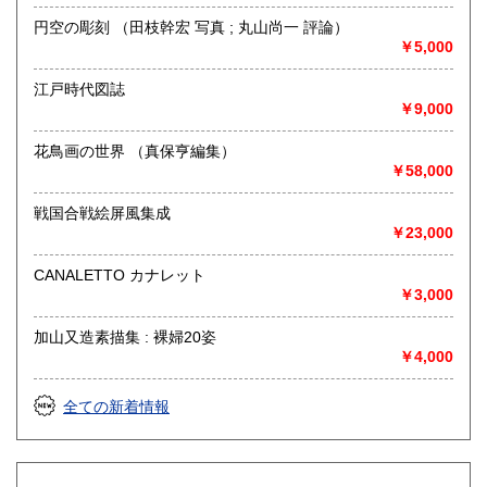
円空の彫刻 （田枝幹宏 写真 ; 丸山尚一 評論）
￥5,000
江戸時代図誌
￥9,000
花鳥画の世界 （真保亨編集）
￥58,000
戦国合戦絵屏風集成
￥23,000
CANALETTO カナレット
￥3,000
加山又造素描集 : 裸婦20姿
￥4,000
全ての新着情報