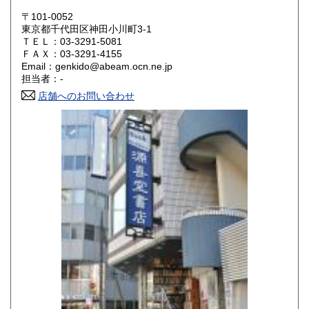
岡山県
広島県
600円
600円
〒101-0052
東京都千代田区神田小川町3-1
ＴＥＬ：03-3291-5081
山口県
徳島県
600円
600円
ＦＡＸ：03-3291-4155
Email：genkido@abeam.ocn.ne.jp
香川県
愛媛県
600円
600円
担当者：-
店舗へのお問い合わせ
高知県
福岡県
600円
600円
佐賀県
長崎県
600円
600円
熊本県
大分県
600円
600円
宮崎県
鹿児島県
600円
600円
沖縄県
600円