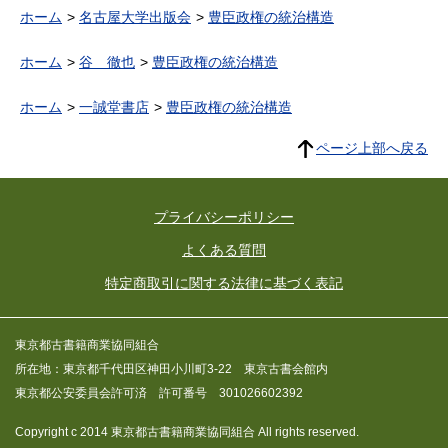
ホーム
名古屋大学出版会
豊臣政権の統治構造
ホーム
谷 徹也
豊臣政権の統治構造
ホーム
一誠堂書店
豊臣政権の統治構造
ページ上部へ戻る
プライバシーポリシー
よくある質問
特定商取引に関する法律に基づく表記
東京都古書籍商業協同組合
所在地：東京都千代田区神田小川町3-22 東京古書会館内
東京都公安委員会許可済 許可番号 301026602392
Copyright c 2014 東京都古書籍商業協同組合 All rights reserved.