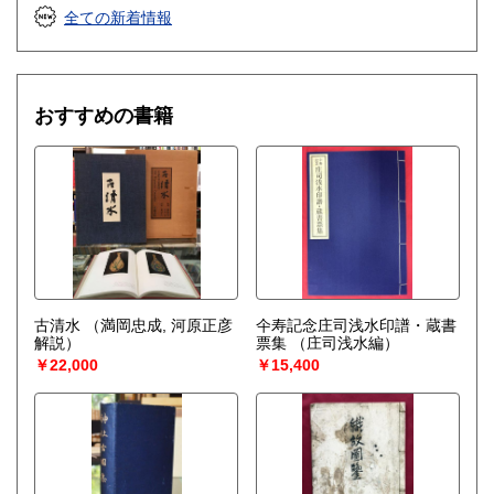
全ての新着情報
おすすめの書籍
古清水
（満岡忠成, 河原正彦
仐寿記念庄司浅水印譜・蔵書
解説）
票集
（庄司浅水編）
￥22,000
￥15,400