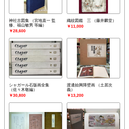
神社古図集
（宮地直一 監
織紋図鑑 三
（藤井麟堂）
修、福山敏男 等編）
￥11,000
￥28,600
シャガール石版画全集
渡邊始興障壁画
（土居次
（佐々木敬編）
義）
￥30,800
￥13,200