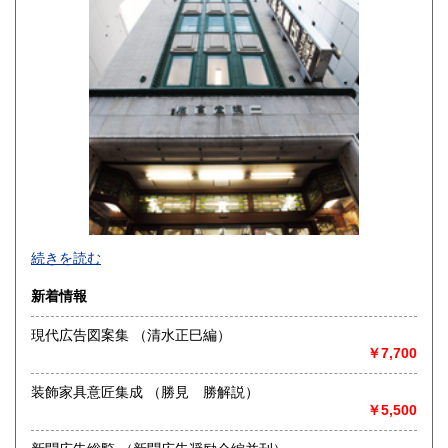
佐賀県
長崎県
600円
600円
熊本県
大分県
600円
600円
宮崎県
鹿児島県
600円
600円
沖縄県
600円
創業百年の確固たる信用。文系百般和洋書、古典籍。在庫豊
続きを読む
富。
新着情報
沿線名：都営新宿・三田線 営団半蔵門線
最寄駅：神保町駅徒歩1分
現代広告図案集 （清水正巳編）
営業時間：10:00-18:30
￥7,700
定休日：日曜・祝日
装飾家具意匠集成 （勝見 勝解説）
書籍の買取について
￥5,500
-