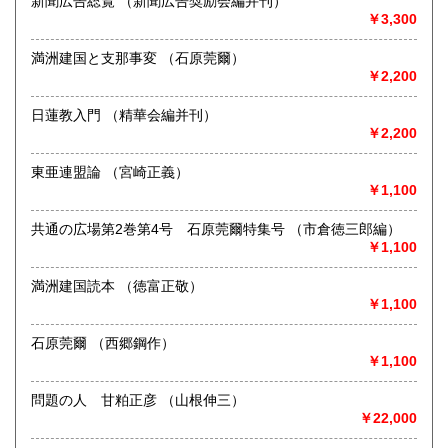
新聞広告総覧 （新聞広告奨励会編并刊）
￥3,300
取り扱い分野
-
満洲建国と支那事変 （石原莞爾）
￥2,200
日蓮教入門 （精華会編并刊）
￥2,200
東亜連盟論 （宮崎正義）
￥1,100
共通の広場第2巻第4号 石原莞爾特集号 （市倉徳三郎編）
￥1,100
満洲建国読本 （徳富正敬）
￥1,100
石原莞爾 （西郷鋼作）
￥1,100
問題の人 甘粕正彦 （山根伸三）
￥22,000