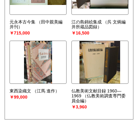
元永本古今集
（田中親美編
江の島錦絵集成
（呉 文炳編
并刊）
并所蔵品図録）
￥715,000
￥16,500
東西染織文
（江馬 進作）
仏教美術文献目録 1960—
1969
（仏教美術調査専門委
￥99,000
員会編）
￥3,960