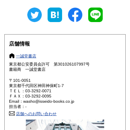
山梨県
長野県
600円
600円
岐阜県
静岡県
600円
600円
愛知県
三重県
600円
600円
滋賀県
京都府
600円
600円
店舗情報
大阪府
兵庫県
600円
600円
一誠堂書店
奈良県
和歌山県
東京都公安委員会許可 第301026107997号
600円
600円
書籍商 一誠堂書店
鳥取県
島根県
600円
600円
〒101-0051
東京都千代田区神田神保町1-7
岡山県
広島県
600円
600円
ＴＥＬ：03-3292-0071
ＦＡＸ：03-3292-0095
Email：washo@isseido-books.co.jp
山口県
徳島県
600円
600円
担当者：-
香川県
店舗へのお問い合わせ
愛媛県
600円
600円
高知県
福岡県
600円
600円