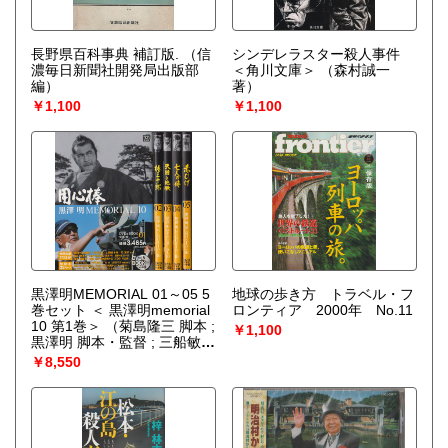
長野県百科事典 補訂版.
（信
シンデレラスター殺人事件
濃毎日新聞社開発局出版部
＜角川文庫＞
（森村誠一
編）
著）
￥1,100
￥1,100
黒澤明MEMORIAL 01～05 5
地球の歩き方 トラベル・フ
巻セット ＜ 黒澤明memorial
ロンティア 2000年 No.11
10 第1巻＞
（菊島隆三 脚本 ;
￥1,100
黒澤明 脚本・監督 ; 三船敏
郎, 中代達矢 ほか出演）
￥8,550