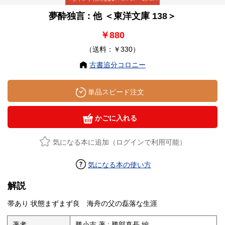
夢酔独言 : 他 ＜東洋文庫 138＞
￥880
（送料：￥330）
古書追分コロニー
単品スピード注文
かごに入れる
気になる本に追加（ログインで利用可能）
気になる本の使い方
解説
帯あり 状態まずまず良 海舟の父の磊落な生涯
著者
勝小吉 著 ; 勝部真長 編