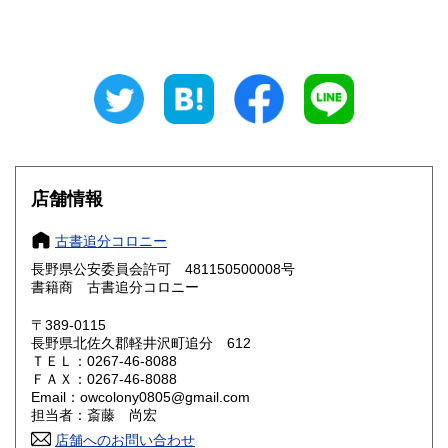
山梨県
長野県
330円
330円
岐阜県
静岡県
330円
330円
愛知県
三重県
330円
330円
滋賀県
京都府
330円
330円
大阪府
兵庫県
330円
330円
店舗情報
奈良県
和歌山県
330円
330円
古書追分コロニー
長野県公安委員会許可 481150500008号
鳥取県
島根県
330円
330円
書籍商 古書追分コロニー
岡山県
広島県
330円
330円
〒389-0115
長野県北佐久郡軽井沢町追分 612
ＴＥＬ：0267-46-8088
山口県
徳島県
330円
330円
ＦＡＸ：0267-46-8088
Email：owcolony0805@gmail.com
香川県
愛媛県
330円
330円
担当者：斎藤 尚宏
店舗へのお問い合わせ
高知県
福岡県