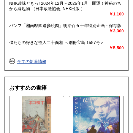
NHK趣味どきっ! 2024年12月－2025年1月 開運！神秘のち
から縁起物 （日本放送協会, NHK出版 ）
取り扱い分野
￥1,100
哲学宗教、歴史、社会科学、美術工芸、外国文学、趣味、サ
ブカルチャー、古書一般（その他）
パンフ「湘南邸園遊歩絵図」明治百五十年特別企画・保存版
￥3,300
僕たちの好きな怪人二十面相 ＜別冊宝島 1587号＞
￥5,500
全ての新着情報
おすすめの書籍