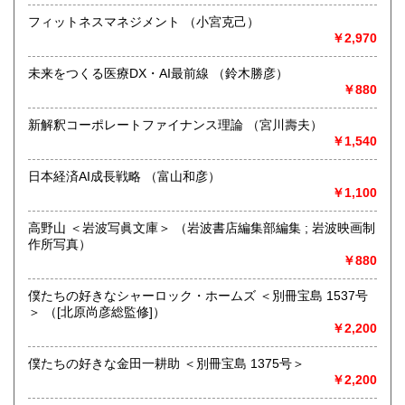
フィットネスマネジメント （小宮克己）
￥2,970
追分コロニーは「豊かな暮らし」をテーマにした「村の古本
屋」です。人が精神的に豊かな生活を送るための 様々な遊び
未来をつくる医療DX・AI最前線 （鈴木勝彦）
的「衣・食・住、アート、音楽、旅、 趣味、健康、文芸、経
￥880
済、社会、哲学、政治」 等の幅広いテーマを扱います。
「日本の古本屋」で販売している古本は、隣りの「文化磁場
新解釈コーポレートファイナンス理論 （宮川壽夫）
油や」で一部展示販売も春～秋にしています、堀辰雄、立原
￥1,540
道造、加藤周一などのゆかりの土地柄です。信州にお越しの
場合はどうぞお立ち寄り下さい。
日本経済AI成長戦略 （富山和彦）
￥1,100
沿線名：しなの鉄道
最寄駅：信濃追分駅
高野山 ＜岩波写眞文庫＞ （岩波書店編集部編集 ; 岩波映画制
営業時間：12:00〜17:00
作所写真）
定休日：火・水曜日(夏季:毎日営業、冬季:天気次第)
￥880
書籍の買取について
僕たちの好きなシャーロック・ホームズ ＜別冊宝島 1537号
＞ （[北原尚彦総監修]）
◇近隣であれば書籍の買取をしています。少数であれば店へ
￥2,200
の持ち込み、あるいは量が多い場合はまずは電話などで相談
をさせていただくこともあります。
僕たちの好きな金田一耕助 ＜別冊宝島 1375号＞
￥2,200
買取が出来る本とそうでない本があります、メール・電話等
で連絡頂ければと思います。