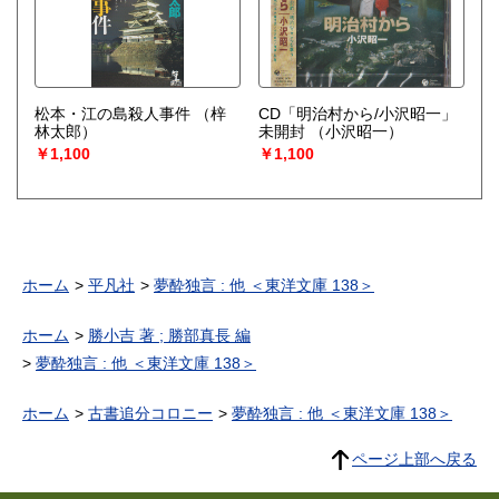
松本・江の島殺人事件
（梓
CD「明治村から/小沢昭一」
林太郎）
未開封
（小沢昭一）
￥1,100
￥1,100
ホーム
平凡社
夢酔独言 : 他 ＜東洋文庫 138＞
ホーム
勝小吉 著 ; 勝部真長 編
夢酔独言 : 他 ＜東洋文庫 138＞
ホーム
古書追分コロニー
夢酔独言 : 他 ＜東洋文庫 138＞
ページ上部へ戻る