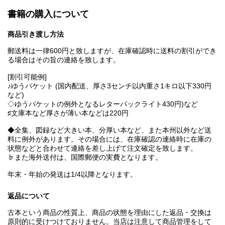
書籍の購入について
商品引き渡し方法
郵送料は一律600円と致しますが、在庫確認時に送料の割引ができ
る場合はその旨の連絡を致します。
[割引可能例]
♪ゆうパケット (国内配送、厚さ3センチ以内重さ1キロ以下330円
など)
◇ゆうパケットの例外となるレターパックライト430円)など
♯文庫本など厚さが薄い本などは220円
◆全集、図録など大きい本、分厚い本など、また本州以外など送
料に例外があります。その場合には、在庫確認の連絡時に在庫の
状態などと合わせて連絡を差し上げて注文確定を致します。
♭また海外送付は、国際郵便の実費となります。
年末・年始の発送は1/4以降となります。
返品について
古本という商品の性質上、商品の状態を理由にした返品・交換は
原則的に受けつけておりません。当店は注意して商品管理をして