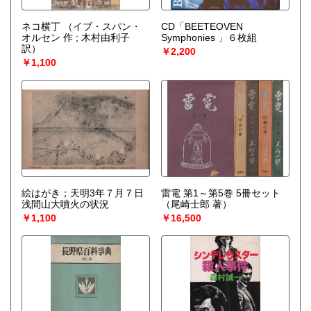
ネコ横丁
（イブ・スパン・
CD「BEETEOVEN
オルセン 作 ; 木村由利子
Symphonies 」６枚組
訳）
￥2,200
￥1,100
絵はがき；天明3年７月７日
雷電 第1～第5巻 5冊セット
浅間山大噴火の状況
（尾崎士郎 著）
￥1,100
￥16,500