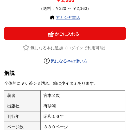
￥2,200
（送料：￥320 ～ ￥2,160）
アカシヤ書店
かごに入れる
気になる本に追加（ログインで利用可能）
気になる本の使い方
解説
全体的にヤケ茶シミ汚れ、箱に少イタミあります。
著者
宮本又次
出版社
有斐閣
刊行年
昭和１６年
ページ数
３３０ページ