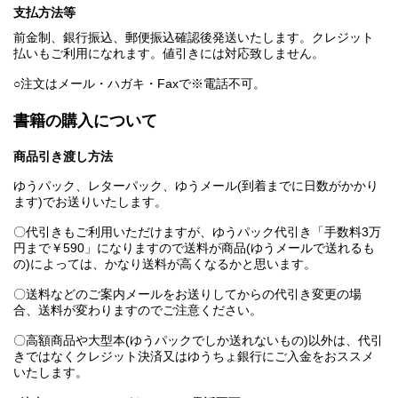
支払方法等
前金制、銀行振込、郵便振込確認後発送いたします。クレジット
払いもご利用になれます。値引きには対応致しません。
○注文はメール・ハガキ・Faxで※電話不可。
書籍の購入について
商品引き渡し方法
ゆうパック、レターパック、ゆうメール(到着までに日数がかかり
ます)でお送りいたします。
〇代引きもご利用いただけますが、ゆうパック代引き「手数料3万
円まで￥590」になりますので送料が商品(ゆうメールで送れるも
の)によっては、かなり送料が高くなるかと思います。
〇送料などのご案内メールをお送りしてからの代引き変更の場
合、送料が変わりますのでご注意ください。
〇高額商品や大型本(ゆうパックでしか送れないもの)以外は、代引
きではなくクレジット決済又はゆうちょ銀行にご入金をおススメ
いたします。