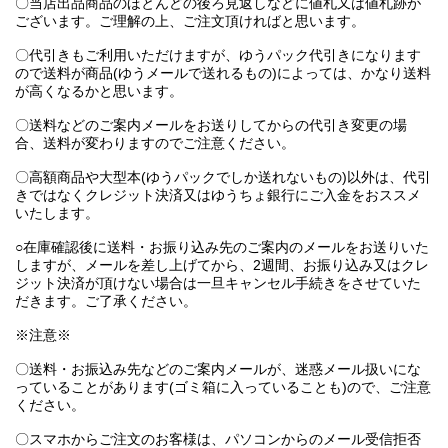
〇当店出品商品のほとんどの後ろ見返しなどに値札又は値札跡が
ございます。ご理解の上、ご注文頂ければと思います。
〇代引きもご利用いただけますが、ゆうパック代引きになります
ので送料が商品(ゆうメールで送れるもの)によっては、かなり送料
が高くなるかと思います。
〇送料などのご案内メールをお送りしてからの代引き変更の場
合、送料が変わりますのでご注意ください。
〇高額商品や大型本(ゆうパックでしか送れないもの)以外は、代引
きではなくクレジット決済又はゆうちょ銀行にご入金をおススメ
いたします。
○在庫確認後に送料・お振り込み先のご案内のメールをお送りいた
しますが、メールを差し上げてから、2週間、お振り込み又はクレ
ジット決済が頂けない場合は一旦キャンセル手続きをさせていた
だきます。ご了承ください。
※注意※
〇送料・お振込み先などのご案内メールが、迷惑メール扱いにな
っていることがあります(ゴミ箱に入っていることも)ので、ご注意
ください。
〇スマホからご注文のお客様は、パソコンからのメール受信拒否