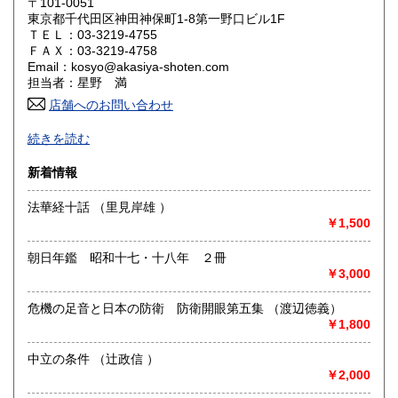
〒101-0051
東京都千代田区神田神保町1-8第一野口ビル1F
奈良県
和歌山県
ＴＥＬ：03-3219-4755
1,620円
1,620円
ＦＡＸ：03-3219-4758
Email：kosyo@akasiya-shoten.com
鳥取県
島根県
1,780円
1,780円
担当者：星野 満
店舗へのお問い合わせ
岡山県
広島県
1,780円
1,780円
日本唯一の将棋と囲碁の専門店！
続きを読む
山口県
徳島県
1,780円
1,780円
○注文はメール・ハガキ・Faxで電話でのご注文は不可。
新着情報
香川県
愛媛県
1,780円
1,780円
〇事務所営業（店舗は御座いません）
法華経十話 （里見岸雄 ）
高知県
福岡県
￥1,500
沿線名：-
1,780円
2,020円
最寄駅：-
営業時間：11:00～18:00
朝日年鑑 昭和十七・十八年 ２冊
佐賀県
長崎県
2,020円
2,020円
定休日：不定休
￥3,000
熊本県
大分県
2,020円
2,020円
書籍の買取について
危機の足音と日本の防衛 防衛開眼第五集 （渡辺徳義）
￥1,800
古書全般の整理・御処分に誠実に対応致します。
宮崎県
鹿児島県
2,020円
2,020円
中立の条件 （辻政信 ）
取り扱い分野
￥2,000
沖縄県
2,160円