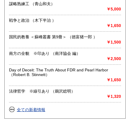
哲学宗教、歴史、美術工芸、古典籍、趣味
謀略熟練工 （青山和夫）
囲碁・将棋
￥5,000
戦争と政治 （木下半治 ）
￥1,650
国民的教養 ＜蘇峰叢書 第9冊＞ （徳富猪一郎 ）
￥1,500
南方の全貌 ※印あり （南洋協会 編）
￥2,500
Day of Deceit: The Truth About FDR and Pearl Harbor
（Robert B. Stinnett）
￥1,650
法律哲学 ※線引あり （鵜沢総明）
￥1,320
全ての新着情報