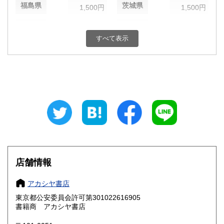
福島県
茨城県
1,500円
1,500円
栃木県
群馬県
1,500円
1,500円
すべて表示
埼玉県
千葉県
1,500円
1,500円
東京都
神奈川県
1,450円
1,500円
新潟県
富山県
1,500円
1,500円
石川県
福井県
1,500円
1,500円
山梨県
長野県
1,500円
1,500円
岐阜県
静岡県
1,500円
1,500円
店舗情報
愛知県
三重県
1,500円
1,500円
アカシヤ書店
東京都公安委員会許可第301022616905
滋賀県
京都府
1,620円
1,620円
書籍商 アカシヤ書店
大阪府
兵庫県
1,620円
1,620円