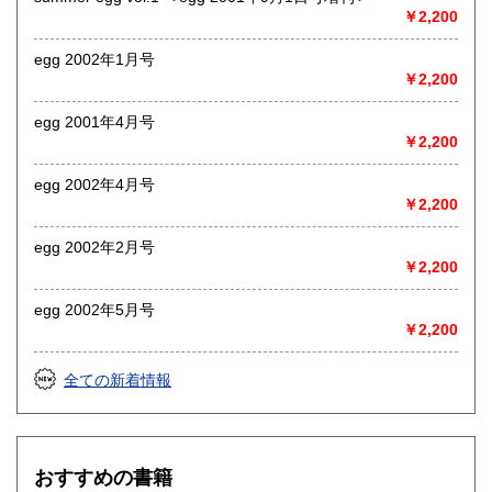
す)
￥2,200
書籍の買取について
egg 2002年1月号
￥2,200
大阪をはじめとして、神戸・京都・奈良・和歌山などの周辺
地域へ出張買取にお伺いします。お気軽にご相談ください。
egg 2001年4月号
電話0725-55-7906
￥2,200
取り扱い分野
egg 2002年4月号
哲学宗教、歴史、美術工芸、古典籍、近代文献、趣味、サブ
￥2,200
カルチャー、古書一般（その他）
戦前の絵葉書・資料など古い紙モノに強い古本屋です。
egg 2002年2月号
￥2,200
egg 2002年5月号
￥2,200
全ての新着情報
おすすめの書籍