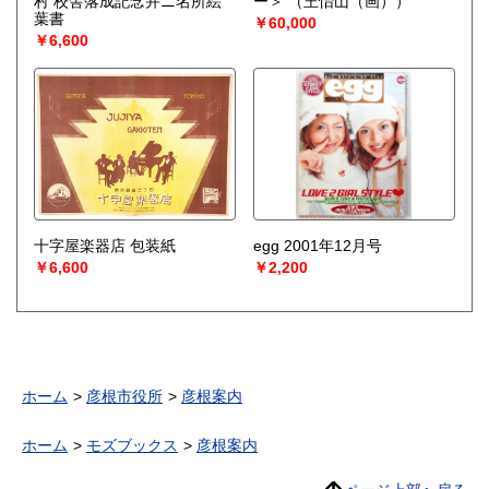
村 校舎落成記念并ニ名所絵
ー＞
（王怡山（画））
葉書
￥60,000
￥6,600
十字屋楽器店 包装紙
egg 2001年12月号
￥6,600
￥2,200
ホーム
彦根市役所
彦根案内
ホーム
モズブックス
彦根案内