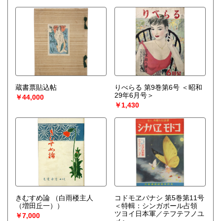
蔵書票貼込帖
りべらる 第9巻第6号 ＜昭和
29年6月号＞
￥44,000
￥1,430
きむすめ論
（白雨楼主人
コドモヱバナシ 第5巻第11号
（増田丘一））
＜特輯：シンガポール占領
ツヨイ日本軍／テフテフノユ
￥7,000