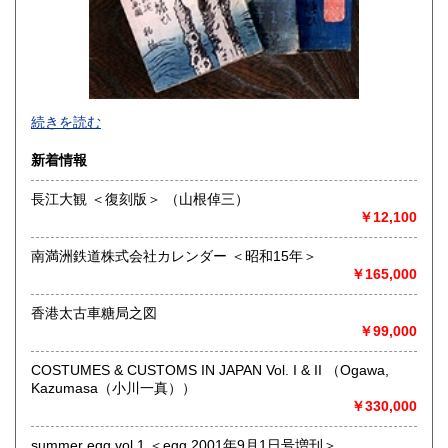
198円
198円
佐賀県
長崎県
198円
198円
熊本県
大分県
198円
198円
続きを読む
宮崎県
鹿児島県
198円
198円
新着情報
沖縄県
198円
長江大観 ＜復刻版＞ （山根倬三）
￥12,100
南満洲鉄道株式会社カレンダー ＜昭和15年＞
クレジット決済の場合は、決済を確認して48時間以内（日祝
￥165,000
を除く）に発送いたします。銀行振込による先払いの場合、
ご入金を確認して48時間以内（日祝を除く）に発送いたしま
香港太古車糖局之図
す。代金引換郵便の場合は、在庫確認メール発信後、48時間
￥99,000
以内（日祝を除く）に発送いたします。
COSTUMES & CUSTOMS IN JAPAN Vol. I & II （Ogawa,
沿線名：店舗はございません。
Kazumasa（小川一真））
最寄駅：事務所のみ。
￥330,000
営業時間：10:00〜19:00
定休日：土日祝(メール・電話、および出張買取には対応しま
summer egg vol.1 ＜egg 2001年9月1日号増刊＞