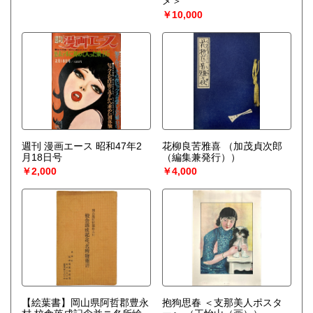
メ＞
￥10,000
週刊 漫画エース 昭和47年2
花柳良苦雅喜
（加茂貞次郎
月18日号
（編集兼発行））
￥2,000
￥4,000
【絵葉書】岡山県阿哲郡豊永
抱狗思春 ＜支那美人ポスタ