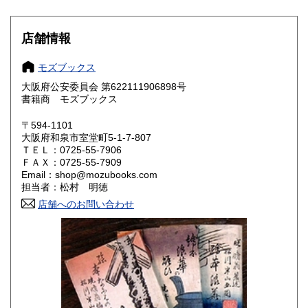
山梨県
長野県
198円
198円
店舗情報
岐阜県
静岡県
198円
198円
モズブックス
愛知県
三重県
198円
198円
大阪府公安委員会 第622111906898号
書籍商 モズブックス
滋賀県
京都府
198円
198円
〒594-1101
大阪府
兵庫県
198円
198円
大阪府和泉市室堂町5-1-7-807
ＴＥＬ：0725-55-7906
奈良県
和歌山県
198円
198円
ＦＡＸ：0725-55-7909
Email：shop@mozubooks.com
担当者：松村 明徳
鳥取県
島根県
198円
198円
店舗へのお問い合わせ
岡山県
広島県
198円
198円
山口県
徳島県
198円
198円
香川県
愛媛県
198円
198円
高知県
福岡県