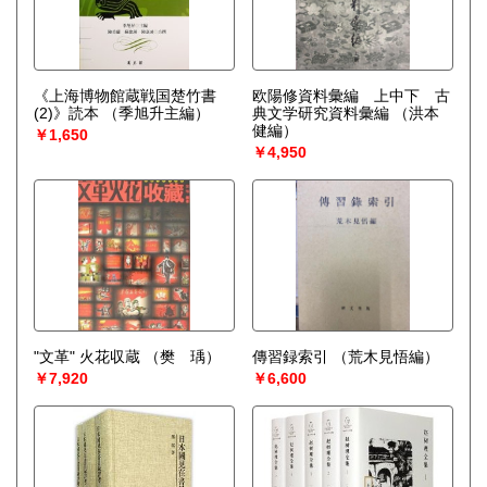
《上海博物館蔵戦国楚竹書
欧陽修資料彙編 上中下 古
(2)》読本
（季旭升主編）
典文学研究資料彙編
（洪本
健編）
￥1,650
￥4,950
"文革" 火花収蔵
（樊 瑀）
傳習録索引
（荒木見悟編）
￥7,920
￥6,600