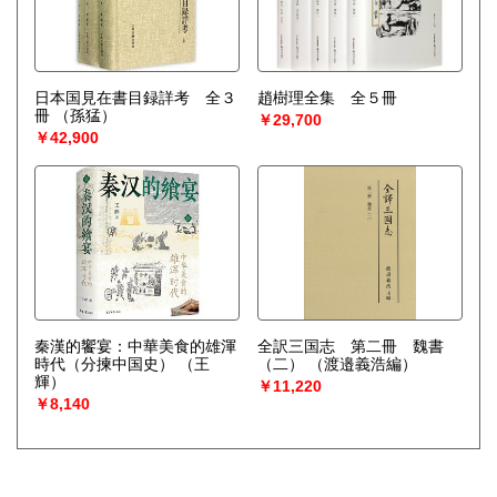
日本国見在書目録詳考 全３
趙樹理全集 全５冊
冊
（孫猛）
￥29,700
￥42,900
秦漢的饗宴：中華美食的雄渾
全訳三国志 第二冊 魏書
時代（分揀中国史）
（王
（二）
（渡邉義浩編）
輝）
￥11,220
￥8,140