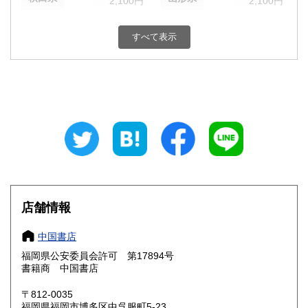
2,100円
2,100円
福島県
茨城県
2,100円
1,870円
すべて表示
栃木県
群馬県
1,870円
1,870円
埼玉県
千葉県
1,870円
1,870円
東京都
神奈川県
1,870円
1,870円
新潟県
富山県
1,870円
1,650円
石川県
福井県
1,650円
1,650円
山梨県
長野県
店舗情報
1,870円
1,870円
岐阜県
静岡県
中国書店
1,650円
1,650円
福岡県公安委員会許可 第17894号
愛知県
三重県
1,650円
1,650円
書籍商 中国書店
滋賀県
京都府
〒812-0035
1,430円
1,430円
福岡県福岡市博多区中呉服町5-23