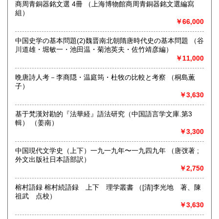
沖縄県
取り扱い分野
商周青銅器銘文選 4冊 （上海博物館商周青銅器銘文選編寫
1,650円
組）
-
￥66,000
中国史学の基本問題(2)魏晋南北朝隋唐時代史の基本問題 （谷
川道雄・堀敏一・池田温・菊池英夫・佐竹靖彦編）
￥11,000
晩唐詩人考－李商隠・温庭筠・杜牧の比較と考察 （桐島薫
子）
￥3,630
基于梵漢対勘的『法華経』語法研究（中国語言学文庫.第3
輯） （姜南）
￥3,300
中国現代文学史（上下）一九一九年〜一九四九年 （唐弢著 ;
外文出版社日本語部訳）
￥2,750
榕村語録 榕村続語録 上下 理学叢書 （[清]李光地 著、陳
祖武 点校）
￥3,630