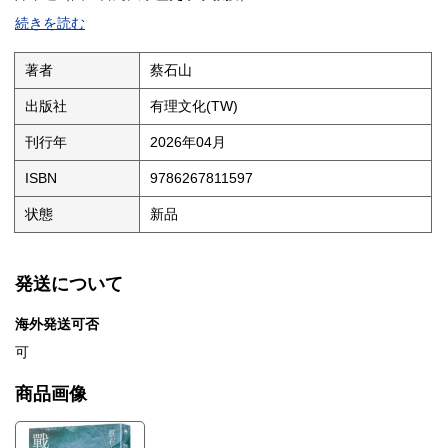
簡明仁（財團法人大眾教育基金會創辦人）
続きを読む
──一致推薦
──一九四五年日本投降，到國民政府正式接收前的七十天權力真
著者
蔡石山
空，發生什麼左右了島嶼日後的命運？
──台灣歷經戒嚴、白色恐怖、民主化浪潮，美國到底站在什麼位
出版社
有理文化(TW)
置？當六項保證寫入歷史，美國究竟改變了什麼？
──從加工出口區到科技產業，從代工島嶼到晶片重鎮，一個被外交
刊行年
2026年04月
孤立的島嶼，為什麼能掌握世界科技關鍵？
ISBN
9786267811597
戰後的台灣，是在冷戰、威權統治、民主運動與國際政治拉扯之
中，一步步走出來的新國家。然而究竟是什麼因素形塑了今日台灣
状態
新品
的國際位置、政治格局、經濟體質，以及社會文化風貌？
作者主張當代台灣文化與其基本價值的構成，實際上受三大世界文
明的影響，也就是中華、日本與美國文化。其中關於中華文化與日
本文化對台灣社會的影響，已有大量討論；故本書深入探究美國因
発送について
素如何推動台灣多元、公民社會的形成，以及島內「第三波民主」
社會之起源與演進。
海外発送可否
本書從一九四五年戰後局勢切入，橫跨國民黨來台、戒嚴體制、白
色恐怖、民主化運動，到台美關係、兩岸緊張與國際秩序的重組。
可
重新梳理台灣如何在高度不利的條件下，逐漸形成今日的政治主體
與社會結構。
商品画像
全書以大量史料與國際觀點為基礎，說明台灣如何在美中角力、軍
事威脅、外交孤立之中，發展出獨特的民主經驗、公民社會與國家
想像。書中不只討論政治菁英，也書寫經濟與科技的發展、海外留