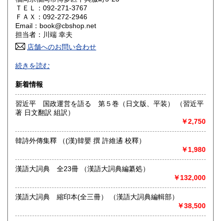
ＴＥＬ：092-271-3767
大阪府
兵庫県
1,430円
1,430円
ＦＡＸ：092-272-2946
Email：book@cbshop.net
奈良県
和歌山県
1,430円
1,430円
担当者：川端 幸夫
店舗へのお問い合わせ
鳥取県
島根県
1,430円
1,430円
1969年創業の中国アジア関係の輸入書籍と国内書籍の専門店
続きを読む
です。
岡山県
広島県
1,430円
1,430円
図書出版も手掛けています。
新着情報
古書に関しましてはネット販売が中心のため大半の本は倉庫
山口県
徳島県
に保管しております。
1,430円
1,430円
習近平 国政運営を語る 第５巻（日文版、平装） （習近平
店舗に来られても現物ない事もございます。
著 日文翻訳 組訳）
ネットやFAXでのご注文をお願いいたします。
香川県
愛媛県
1,430円
1,430円
￥2,750
沿線名：福岡市営地下鉄箱崎線
高知県
福岡県
1,430円
1,210円
韓詩外傳集釋 （(漢)韓嬰 撰 許維遹 校釋）
最寄駅：呉服町駅下車、3番出口より徒歩5分
￥1,980
営業時間：月〜金 10:00〜17:00
定休日：日曜・祝日・土曜日休業。年末年始、夏季休暇は別
佐賀県
長崎県
1,210円
1,210円
途お知らせします。
漢語大詞典 全23冊 （漢語大詞典編纂処）
￥132,000
熊本県
大分県
1,210円
1,210円
書籍の買取について
漢語大詞典 縮印本(全三冊） （漢語大詞典編輯部）
宮崎県
鹿児島県
-
1,210円
1,210円
￥38,500