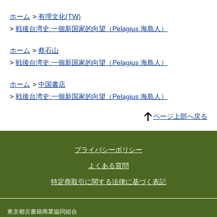
ホーム
有理文化(TW)
戦後台湾史:一個新国家的向望（Pelagius 海島人）
ホーム
蔡石山
戦後台湾史:一個新国家的向望（Pelagius 海島人）
ホーム
中国書店
戦後台湾史:一個新国家的向望（Pelagius 海島人）
ページ上部へ戻る
プライバシーポリシー
よくある質問
特定商取引に関する法律に基づく表記
東京都古書籍商業協同組合