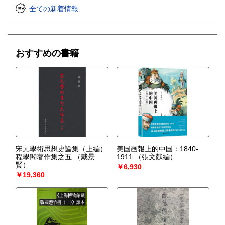
全ての新着情報
おすすめの書籍
宋元學術思想史論集（上編）
美国画報上的中国：1840-
程學閣著作集之五
（戴景
1911
（張文献編）
賢）
￥6,930
￥19,360