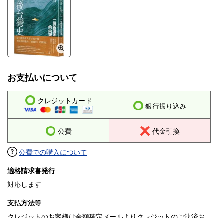
學生的經驗，更將勞工、女性、原住民族、媒體與新科技納入視
野，呈現從社會基層到國際舞台的完整戰後圖像。
目次
前言
第一章 第二次世界大戰的餘波
第二章 美國提供槍與糧
第三章 赴美深造的台灣學生（一九五○－一九八五）
お支払いについて
第四章 美台關係的起伏變化（一九五○年代－一九七○年代）
第五章 白色恐怖的統治
第六章 轉型中的台灣經濟與社會
クレジットカード
銀行振り込み
第七章 台灣的高科技社會
第八章 台灣的民主化
第九章 多元主義的興起
公費
代金引換
第十章 台灣站穩自己的腳步
台湾海外在庫につき、納期は３週間ほどかかります。
公費での購入について
適格請求書発行
対応します
支払方法等
クレジットのお客様は金額確定メールよりクレジットのご決済お