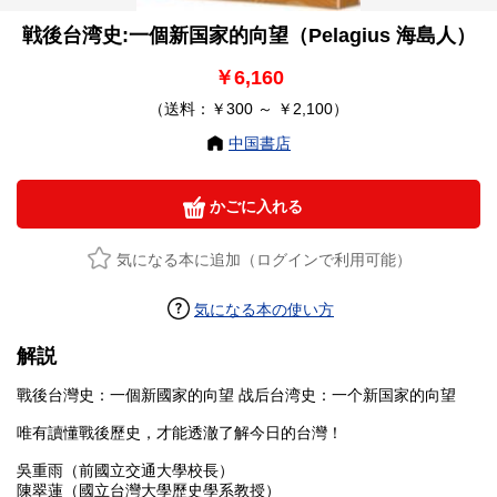
戦後台湾史:一個新国家的向望（Pelagius 海島人）
￥6,160
（送料：￥300 ～ ￥2,100）
中国書店
かごに入れる
気になる本に追加（ログインで利用可能）
気になる本の使い方
解説
戰後台灣史：一個新國家的向望 战后台湾史：一个新国家的向望
唯有讀懂戰後歷史，才能透澈了解今日的台灣！
吳重雨（前國立交通大學校長）
陳翠蓮（國立台灣大學歷史學系教授）