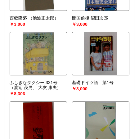
西郷隆盛
（池波正太郎）
開国前後 沼田次郎
￥3,000
￥3,000
ふしぎなタクシー 331号
基礎ドイツ語 第1号
（渡辺 茂男、 大友 康夫）
￥3,000
￥8,306