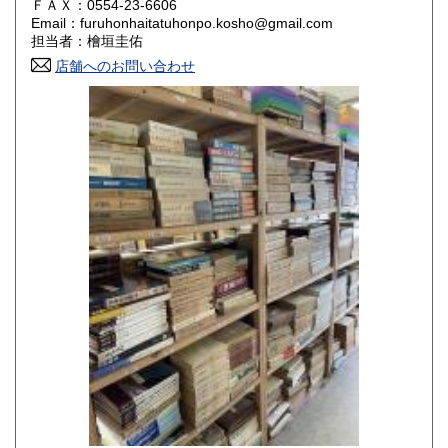
ＦＡＸ：0554-23-6606
Email：furuhonhaitatuhonpo.kosho@gmail.com
香川県
愛媛県
800円
800円
担当者：檜垣圭佑
店舗へのお問い合わせ
高知県
福岡県
800円
800円
佐賀県
長崎県
800円
800円
熊本県
大分県
800円
800円
宮崎県
鹿児島県
800円
800円
沖縄県
1,500円