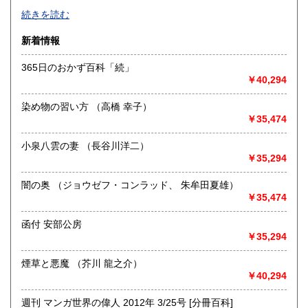
-
続きを読む
沿線名：-
新着情報
最寄駅：-
営業時間：-
365日のおかず百科「続」
定休日：-
￥40,294
書籍の買取について
染め物の習い方 （高橋 幸子）
-
￥35,474
小泉八雲の妻 （長谷川洋二）
取り扱い分野
￥35,294
総記、哲学宗教、歴史、社会科学、自然科学、美術工芸、国
語国文、外国文学、古典籍、近代文献、趣味、外国書、サブ
闇の奥 （ジョウゼフ・コンラッド、 朱牟田夏雄）
カルチャー、古書一般（その他）
￥35,474
書籍全般
函付 安部公房
￥35,294
煙草と悪魔 （芥川 龍之介）
￥40,294
週刊 マンガ世界の偉人 2012年 3/25号 [分冊百科]