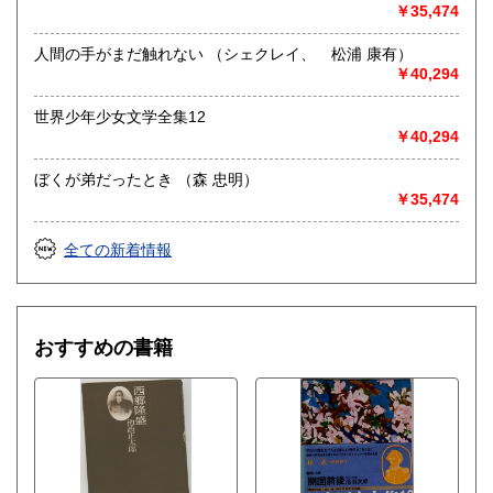
￥35,474
人間の手がまだ触れない （シェクレイ、 松浦 康有）
￥40,294
世界少年少女文学全集12
￥40,294
ぼくが弟だったとき （森 忠明）
￥35,474
全ての新着情報
おすすめの書籍