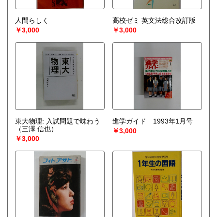
人間らしく
高校ゼミ 英文法総合改訂版
￥3,000
￥3,000
東大物理: 入試問題で味わう
進学ガイド 1993年1月号
（三澤 信也）
￥3,000
￥3,000