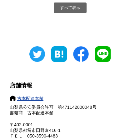
新潟県
富山県
800円
800円
すべて表示
石川県
福井県
800円
800円
山梨県
長野県
800円
800円
岐阜県
静岡県
800円
800円
愛知県
三重県
800円
800円
滋賀県
京都府
800円
800円
大阪府
兵庫県
800円
800円
店舗情報
奈良県
和歌山県
800円
800円
古本配達本舗
山梨県公安委員会許可 第471142800048号
鳥取県
島根県
800円
800円
書籍商 古本配達本舗
岡山県
広島県
800円
800円
〒402-0001
山梨県都留市田野倉416-1
ＴＥＬ：050-3590-4483
山口県
徳島県
800円
800円