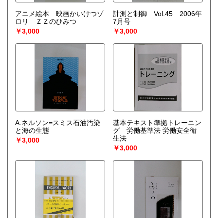
アニメ絵本 映画かいけつゾ
計測と制御 Vol.45 2006年
ロリ ＺＺのひみつ
7月号
￥3,000
￥3,000
A.ネルソン=スミス石油汚染
基本テキスト準拠トレーニン
と海の生態
グ 労働基準法 労働安全衛
生法
￥3,000
￥3,000