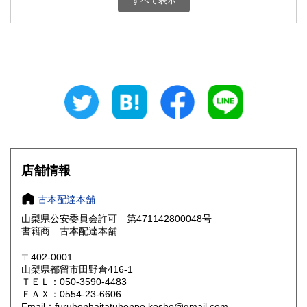
すべて表示
石川県
福井県
800円
800円
山梨県
長野県
800円
800円
岐阜県
静岡県
800円
800円
愛知県
三重県
800円
800円
滋賀県
京都府
800円
800円
大阪府
兵庫県
800円
800円
店舗情報
奈良県
和歌山県
800円
800円
古本配達本舗
山梨県公安委員会許可 第471142800048号
鳥取県
島根県
800円
800円
書籍商 古本配達本舗
岡山県
広島県
800円
800円
〒402-0001
山梨県都留市田野倉416-1
ＴＥＬ：050-3590-4483
山口県
徳島県
800円
800円
ＦＡＸ：0554-23-6606
Email：furuhonhaitatuhonpo.kosho@gmail.com