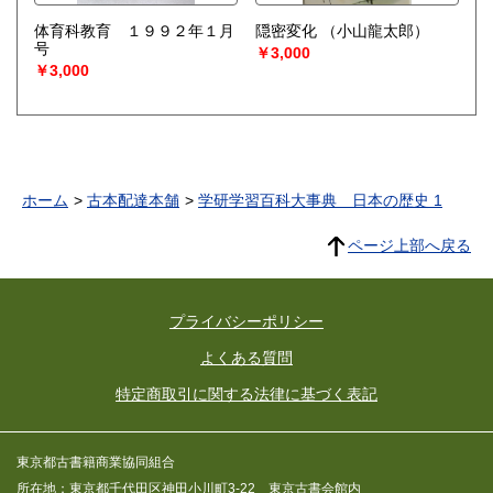
体育科教育 １９９２年１月
隠密変化
（小山龍太郎）
号
￥3,000
￥3,000
ホーム
古本配達本舗
学研学習百科大事典 日本の歴史 1
ページ上部へ戻る
プライバシーポリシー
よくある質問
特定商取引に関する法律に基づく表記
東京都古書籍商業協同組合
所在地：東京都千代田区神田小川町3-22 東京古書会館内