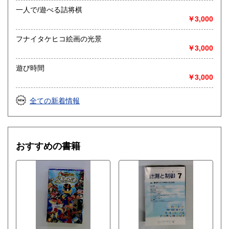
一人で/遊べる詰将棋
￥3,000
フナイタケヒコ絵画の光景
￥3,000
遊び時間
￥3,000
全ての新着情報
おすすめの書籍