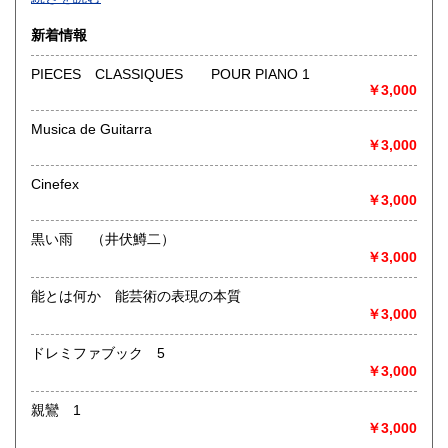
沿線名：-
新着情報
最寄駅：-
営業時間：-
PIECES CLASSIQUES POUR PIANO 1
定休日：-
￥3,000
書籍の買取について
Musica de Guitarra
￥3,000
-
Cinefex
取り扱い分野
￥3,000
総記、哲学宗教、歴史、社会科学、自然科学、美術工芸、国
語国文、外国文学、古典籍、近代文献、趣味、外国書、サブ
黒い雨 （井伏鱒二）
カルチャー、古書一般（その他）
￥3,000
書籍全般
能とは何か 能芸術の表現の本質
￥3,000
ドレミファブック 5
￥3,000
親鸞 1
￥3,000