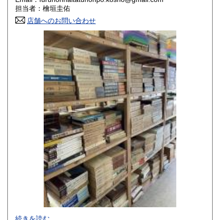
香川県
愛媛県
800円
800円
担当者：檜垣圭佑
店舗へのお問い合わせ
高知県
福岡県
800円
800円
佐賀県
長崎県
800円
800円
熊本県
大分県
800円
800円
宮崎県
鹿児島県
800円
800円
沖縄県
1,500円
-
続きを読む