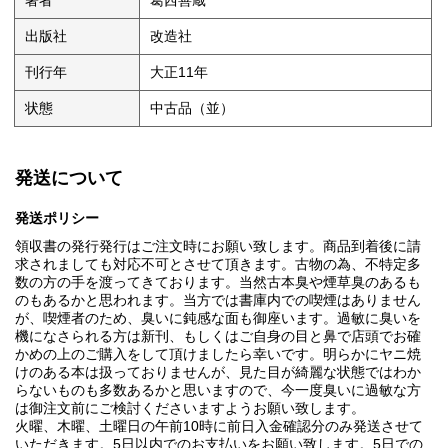
著者
葛西善蔵
出版社
改造社
刊行年
大正11年
状態
中古品（並）
発送について
発送ポリシー
領収書の発行発行はご注文時にお願い致します。商品到着後に請
求されましても対応不可とさせて頂きます。古物の為、不特定多
数の方の手を渡ってきております。当然古本臭や煙草臭のあるも
のもあるかと思われます。当方では書庫内での喫煙はありません
が、喫煙者のため、臭いに鈍感な面も御座います。過敏に臭いを
機になさられる方は新刊、もしくはご自身の目と鼻で店頭でお確
かめの上のご購入をして頂けましたら幸いです。明らかにヤニ焼
けのある本は扱っておりませんが、見た目が綺麗な状態ではわか
らないものも多数あるかと思いますので、今一度臭いに過敏な方
は御注文前にご検討くださいますようお願い致します。
火曜、木曜、土曜日の午前10時に前日入金確認分のみ発送させて
いただきます。5日以内でのお支払いをお願い致します。5日での