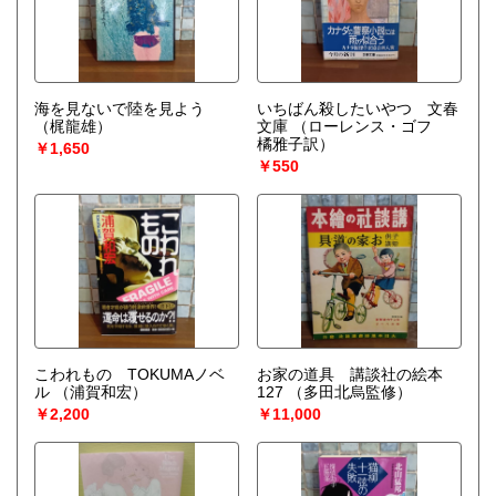
海を見ないで陸を見よう
いちばん殺したいやつ 文春
（梶龍雄）
文庫
（ローレンス・ゴフ
橘雅子訳）
￥1,650
￥550
こわれもの TOKUMAノベ
お家の道具 講談社の絵本
ル
（浦賀和宏）
127
（多田北烏監修）
￥2,200
￥11,000