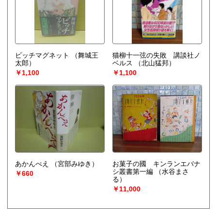
ビッチマグネット
（舞城王
猫柳十一弦の失敗 講談社ノ
太郎）
ベルス
（北山猛邦）
￥1,100
￥1,100
あかんべえ
（宮部みゆき）
お菓子の國 キンランエバナ
シ叢書第一編
（水谷まさ
￥660
る）
￥11,000