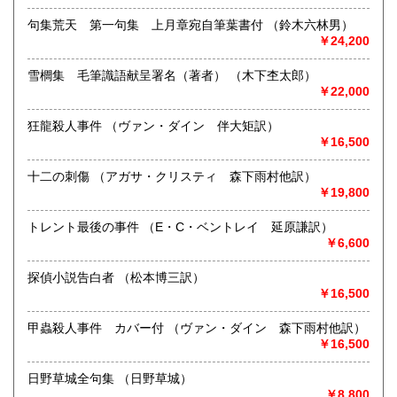
-
句集荒天 第一句集 上月章宛自筆葉書付 （鈴木六林男）
￥24,200
取り扱い分野
国語国文、近代文献、趣味、古書一般（その他）
雪櫚集 毛筆識語献呈署名（著者） （木下杢太郎）
￥22,000
狂龍殺人事件 （ヴァン・ダイン 伴大矩訳）
￥16,500
十二の刺傷 （アガサ・クリスティ 森下雨村他訳）
￥19,800
トレント最後の事件 （E・C・ベントレイ 延原謙訳）
￥6,600
探偵小説告白者 （松本博三訳）
￥16,500
甲蟲殺人事件 カバー付 （ヴァン・ダイン 森下雨村他訳）
￥16,500
日野草城全句集 （日野草城）
￥8,800