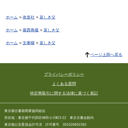
ホーム
改造社
哀しき父
ホーム
葛西善蔵
哀しき父
ホーム
文庫櫂
哀しき父
ページ上部へ戻る
プライバシーポリシー
よくある質問
特定商取引に関する法律に基づく表記
東京都古書籍商業協同組合
所在地：東京都千代田区神田小川町3-22 東京古書会館内
東京都公安委員会許可済 許可番号 301026602392