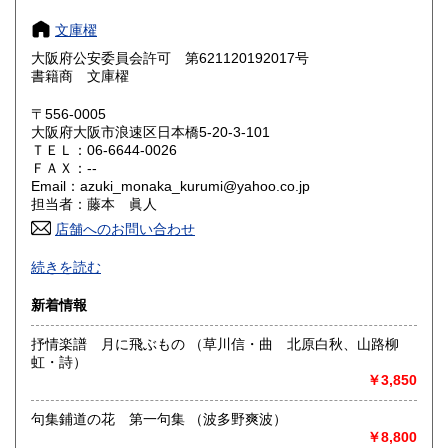
奈良県
和歌山県
600円
600円
文庫櫂
大阪府公安委員会許可 第621120192017号
鳥取県
島根県
600円
600円
書籍商 文庫櫂
岡山県
広島県
600円
600円
〒556-0005
大阪府大阪市浪速区日本橋5-20-3-101
ＴＥＬ：06-6644-0026
山口県
徳島県
600円
600円
ＦＡＸ：--
Email：azuki_monaka_kurumi@yahoo.co.jp
香川県
愛媛県
600円
600円
担当者：藤本 眞人
店舗へのお問い合わせ
高知県
福岡県
600円
600円
古書につきましては特性上美、極美であっても殆どの状態表
続きを読む
記を並～良好としております。画像を掲載しておりますので
佐賀県
長崎県
600円
600円
ご確認くださいませ。
新着情報
熊本県
大分県
600円
600円
沿線名：大阪メトロ堺筋線
抒情楽譜 月に飛ぶもの （草川信・曲 北原白秋、山路柳
最寄駅：恵美須町駅
虹・詩）
宮崎県
鹿児島県
営業時間：13時～17時
600円
600円
￥3,850
定休日：不定
沖縄県
600円
句集鋪道の花 第一句集 （波多野爽波）
書籍の買取について
￥8,800