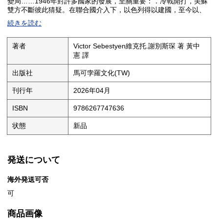
變局……1946年對許多國家的發展，至關重要：．冷戰開打，美蘇
雙方不斷彼此猜疑。在聯合國介入下，以色列得以建國，至今以、
巴雙方仍衝突不斷。印度爆發大規模罷工與示威，獨立運動風起雲
続きを読む
湧。馬歇爾調停，使得國共內戰結果大不同。麥克阿瑟將軍的決斷
改變日本現代史的發展。
二戰落幕後，世界正式踏入全新的局勢。終戰後簽訂的和平協議，
著者
Victor Sebestyen維克托.謝別斯琛 著 黃中
不只重塑了二十世紀後半葉的全球版圖，也深深影響著今日，甚至
憲 譯
未來的世界走向。1946 年，冷戰序幕拉開，東歐地圖被重新劃定；
中國共產黨在國共內戰中占了上風；以色列的建國藍圖開始成形；
出版社
馬可孛羅文化(TW)
印度的獨立幾乎已成定局。這一年是現代史真正的轉折點――多個
國家在此時重生，國界與意識形態的界線被重新劃定，而世界各地
刊行年
2026年04月
的人們也在這一年開始拾起生活的碎片、重新建立秩序。
ISBN
9786267747636
目次
導讀：既沒有和平也沒有戰爭的年代---蔣竹山
状態
新品
推薦文：由零走向未知的第一步---陳思宇
地圖
前言
1. 「我受夠了把蘇聯人當嬰兒般呵護」
発送について
2. 美國世紀
3. 俄羅斯人：「一個信奉沙皇專制統治的民族」
海外発送可否
4. Stunde Null （零時）
可
5 .奧地利忘了它的過去
6. 古琴科事件
7. 力行撙節的英國
商品画像