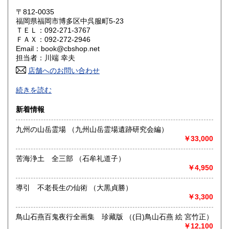
滋賀県
京都府
〒812-0035
1,430円
1,430円
福岡県福岡市博多区中呉服町5-23
ＴＥＬ：092-271-3767
大阪府
兵庫県
1,430円
1,430円
ＦＡＸ：092-272-2946
Email：book@cbshop.net
奈良県
和歌山県
1,430円
1,430円
担当者：川端 幸夫
店舗へのお問い合わせ
鳥取県
島根県
1,430円
1,430円
1969年創業の中国アジア関係の輸入書籍と国内書籍の専門店
続きを読む
です。
岡山県
広島県
1,430円
1,430円
図書出版も手掛けています。
新着情報
古書に関しましてはネット販売が中心のため大半の本は倉庫
山口県
徳島県
に保管しております。
1,430円
1,430円
九州の山岳霊場 （九州山岳霊場遺跡研究会編）
店舗に来られても現物ない事もございます。
￥33,000
ネットやFAXでのご注文をお願いいたします。
香川県
愛媛県
1,430円
1,430円
苦海浄土 全三部 （石牟礼道子）
沿線名：福岡市営地下鉄箱崎線
高知県
福岡県
1,430円
1,210円
￥4,950
最寄駅：呉服町駅下車、3番出口より徒歩5分
営業時間：月〜金 10:00〜17:00
定休日：日曜・祝日・土曜日休業。年末年始、夏季休暇は別
佐賀県
長崎県
導引 不老長生の仙術 （大黒貞勝）
1,210円
1,210円
途お知らせします。
￥3,300
熊本県
大分県
1,210円
1,210円
書籍の買取について
鳥山石燕百鬼夜行全画集 珍藏版 （(日)鳥山石燕 絵 宮竹正）
￥12,100