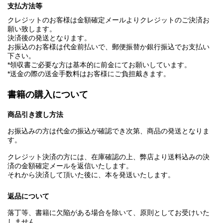
後記
支払方法等
誌謝
插圖一覽表
クレジットのお客様は金額確定メールよりクレジットのご決済お
參考書目
願い致します。
注釋
決済後の発送となります。
お振込のお客様は代金前払いで、郵便振替か銀行振込でお支払い
台湾海外在庫につき、納期は３週間ほどかかります。
下さい。
*領収書ご必要な方は基本的に前金にてお願いしています。
*送金の際の送金手数料はお客様にご負担戴きます。
書籍の購入について
商品引き渡し方法
お振込みの方は代金の振込が確認でき次第、商品の発送となりま
す。
クレジット決済の方には、在庫確認の上、弊店より送料込みの決
済の金額確定メールを返信いたします。
それから決済して頂いた後に、本を発送いたします。
返品について
落丁等、書籍に欠陥がある場合を除いて、原則としてお受けいた
しません。