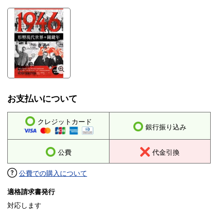
8. 波修瓦劇院的一場演出
9. 冷戰宣言
10. 退位危機
11. 姦淫劫掠
12. 大難臨頭，德意志人大驅逐
13.「願意去任何地方，就是不要回鄉」
14.「這個中國泥沼」
15. 鐵幕
16. 難以捉摸的情勢
17. 英國對印度的統治日暮途窮
18. 難民
19. 嘗試與錯誤
お支払いについて
20. 一場希臘悲劇
21. 倖存者
クレジットカード
22.「一樁猶太人與布爾什維克聯手的計謀」──血祭誹謗
銀行振り込み
23. 反恐戰爭
24.「世人聽著，這是關鍵時刻」
25. 法國的榮光：「心裡的抵抗」
公費
代金引換
26. 史達林對土耳其的虛張聲勢
27. 加爾各答的大屠殺
公費での購入について
28.「半修女、半妓女」
29. 國王歸來
適格請求書発行
30.「把沙灌進鼠洞裡」
31. 通用規則──民主
対応します
32. 大寒