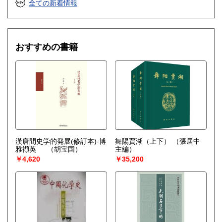
全ての新着情報
おすすめの書籍
漢唐間史学的発展(修訂本)-博
舞陽賈湖（上下）
（張居中
雅襭英
（胡宝国）
主編）
￥4,620
￥35,200