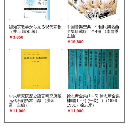
認知宗教学から見る現代宗教
中国音楽聖典 中国民楽名曲
（井上 順孝 著）
全集珍蔵版 全4冊
（李雪季
主編）
￥3,850
￥19,800
中央研究院歷史語言研究所藏
徐志摩全集(1－5) 徐志摩全集
元代石刻拓本目錄
（洪金
補編(1－4) (平装)
（（1896-
富 主編）
1931）徐志摩）
￥11,000
￥11,000