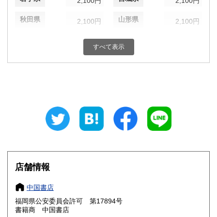
2,100円
2,100円
秋田県
山形県
2,100円
2,100円
福島県
茨城県
2,100円
1,870円
すべて表示
栃木県
群馬県
1,870円
1,870円
埼玉県
千葉県
1,870円
1,870円
東京都
神奈川県
1,870円
1,870円
新潟県
富山県
1,870円
1,650円
石川県
福井県
1,650円
1,650円
山梨県
長野県
店舗情報
1,870円
1,870円
岐阜県
静岡県
中国書店
1,650円
1,650円
福岡県公安委員会許可 第17894号
愛知県
三重県
1,650円
1,650円
書籍商 中国書店