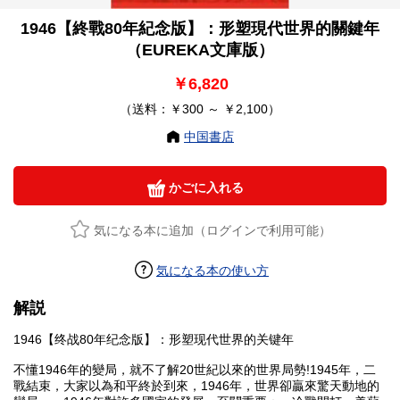
1946【終戰80年紀念版】：形塑現代世界的關鍵年
（EUREKA文庫版）
￥6,820
（送料：￥300 ～ ￥2,100）
中国書店
かごに入れる
気になる本に追加（ログインで利用可能）
気になる本の使い方
解説
1946【终战80年纪念版】：形塑现代世界的关键年
不懂1946年的變局，就不了解20世紀以來的世界局勢!1945年，二
戰結束，大家以為和平終於到來，1946年，世界卻贏來驚天動地的