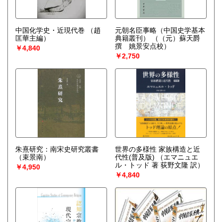
中国化学史・近現代巻
（趙
元朝名臣事略（中国史学基本
匡華主編）
典籍叢刊）
（（元）蘇天爵
撰 姚景安点校）
￥4,840
￥2,750
朱熹研究：南宋史研究叢書
世界の多様性 家族構造と近
（束景南）
代性(普及版)
（エマニュエ
ル・トッド 著 荻野文隆 訳）
￥4,950
￥4,840