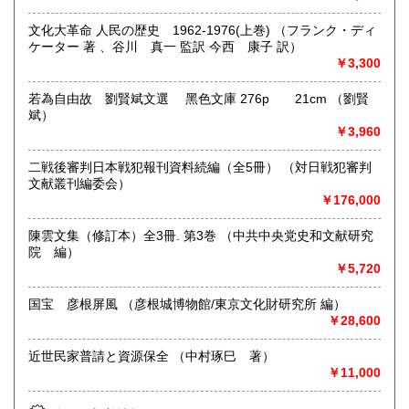
宮崎県
鹿児島県
-
1,210円
1,210円
文化大革命 人民の歴史 1962-1976(上巻) （フランク・ディ
沖縄県
取り扱い分野
1,650円
ケーター 著 、谷川 真一 監訳 今西 康子 訳）
￥3,300
-
若為自由故 劉賢斌文選 黑色文庫 276p 21cm （劉賢
斌）
￥3,960
二戦後審判日本戦犯報刊資料続編（全5冊） （対日戦犯審判
文献叢刊編委会）
￥176,000
陳雲文集（修訂本）全3冊. 第3巻 （中共中央党史和文献研究
院 編）
￥5,720
国宝 彦根屏風 （彦根城博物館/東京文化財研究所 編）
￥28,600
近世民家普請と資源保全 （中村琢巳 著）
￥11,000