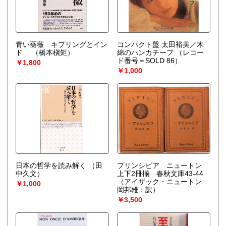
青い薔薇 キプリングとイン
コンパクト盤 太田裕美／木
ド
（橋本槇矩）
綿のハンカチーフ
（レコー
ド番号＝SOLD 86）
￥1,800
￥1,000
日本の哲学を読み解く
（田
プリンシピア ニュートン
中久文）
上下2冊揃 春秋文庫43-44
（アイザック・ニュートン
￥1,000
岡邦雄：訳）
￥3,500