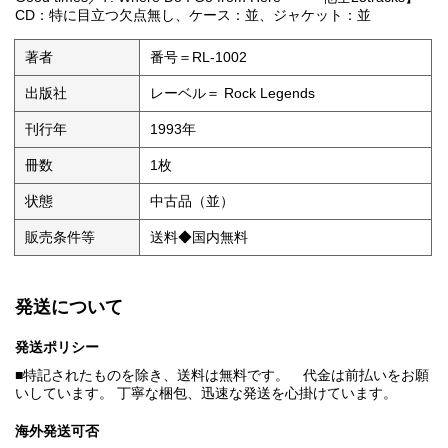
CD：特に目立つ欠点無し、ケース：並、ジャケット：並
著者
番号＝RL-1002
出版社
レーベル＝ Rock Legends
刊行年
1993年
冊数
1枚
状態
中古品（並）
販売条件等
送料◆国内無料
発送について
発送ポリシー
■特記されたものを除き、送料は無料です。 代金は前払いをお願
いしています。 丁寧な梱包、迅速な発送を心掛けています。
海外発送可否