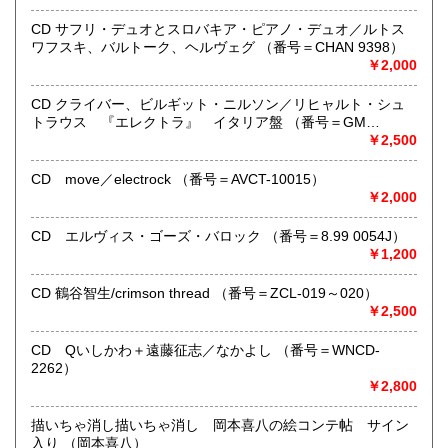
支払い下さい。
●公費ご購入を承ります。 送料は実費をご負担下さい。 お
CD サフリ・デュオとスロバキア・ピアノ・デュオ／ルトス
支払いは後払いが可能です。
ワフスキ、バルトーク、ヘルヴェグ （番号＝CHAN 9398）
※当店は【インボイス制度】の適格請求書発行事業者では
￥2,000
ございません。
●当店では迅速な発送を心掛けています。
CD クライバー、ビルギット・ニルソン／リヒャルト・シュ
ご送金、ご決済の確認が出来ましたら通常24時間以内にお
トラウス 『エレクトラ』 イタリア盤 （番号＝GM
買上商品を発送しています。
6.0001）
￥2,500
（ゆうメールは例外が有ります）。
●商品の発送に際しては水濡れ対策等、丁寧な梱包を心掛けて
CD move／electrock （番号＝AVCT-10015）
います。
￥2,000
●一部の商品は店頭販売の為、品切れになる場合が有りま
す。 ご容赦下さい。
CD エルヴィス・ゴーズ・バロック （番号＝8.99 0054J）
●当店は古書以外にも様々な商品を取り扱っています。下記
￥1,200
『Webサイト』をぜひご覧下さい。
CD 鶴谷智生/crimson thread （番号＝ZCL-019～020）
沿線名：東急田園都市線
￥2,500
最寄駅：三軒茶屋駅北出口Aから下北沢方面へ6分 ゴリラビ
ルの向かい 小田急バス太子堂停留所前
CD Qいしかわ＋遠藤征志／なかよし （番号＝WNCD-
営業時間：平日=10:00〜19:00 日曜・祭日=12:00～18:00
2262）
定休日：火曜日
￥2,800
書籍の買取について
描いちゃ消し描いちゃ消し 岡本喜八の絵コンテ帖 サイン
入り （岡本喜八）
店頭買取り、出張買取りを承っております。