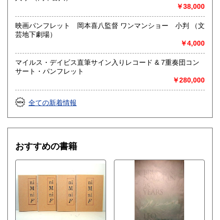
￥38,000
古物商として書籍以外の品々も買取りしています。
お気軽にご相談下さい。
映画パンフレット 岡本喜八監督 ワンマンショー 小判 （文
芸地下劇場）
取り扱い分野
￥4,000
社会科学、美術工芸、趣味、外国書、サブカルチャー、古書
一般（その他）
マイルス・デイビス直筆サイン入りレコード & 7重奏団コン
アナログ・レコードやCDなどの音楽・音声・映像メディア
サート・パンフレット
￥280,000
全ての新着情報
おすすめの書籍