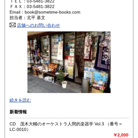
ＴＥＬ：03-5481-3822
山口県
徳島県
600円
600円
ＦＡＸ：03-5481-3822
Email：book@sometime-books.com
香川県
愛媛県
600円
600円
担当者：北平 基文
店舗へのお問い合わせ
高知県
福岡県
600円
600円
佐賀県
長崎県
600円
600円
熊本県
大分県
600円
600円
宮崎県
鹿児島県
600円
600円
沖縄県
600円
●当店では国内送料は無料です。（特記されたものを除きま
続きを読む
す）。
クリックポスト、スマートレター、レターパック、ゆうメ
新着情報
ール、定形外郵便、
ネコポス、ヤマト宅急便などでお届けしています。
CD 茂木大輔のオーケストラ人間的楽器学 Vol.3 （番号＝
但し、お客様が配送方法をご指定になる場合又は、
LC-0010）
後払いをご希望の場合は送料の実費をお支払い頂きます。
￥2,000
代引きをご希望の場合は代引き手数料及び送料の実費をお