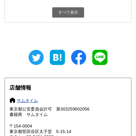
新潟県
富山県
600円
600円
すべて表示
石川県
福井県
600円
600円
山梨県
長野県
600円
600円
岐阜県
静岡県
600円
600円
愛知県
三重県
600円
600円
滋賀県
京都府
600円
600円
大阪府
兵庫県
600円
600円
店舗情報
奈良県
和歌山県
600円
600円
サムタイム
東京都公安委員会許可 第303259602056
鳥取県
島根県
600円
600円
書籍商 サムタイム
岡山県
広島県
600円
600円
〒154-0004
東京都世田谷区太子堂 5-15-14