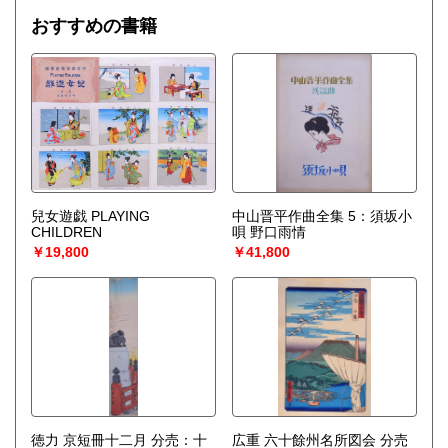
おすすめの書籍
兒女遊戯 PLAYING
中山晋平作曲全集 5：須坂小
CHILDREN
唄 野口雨情
￥19,800
￥41,800
徳力 京短冊十二月 分売：十
広重 六十餘州名所図会 分売