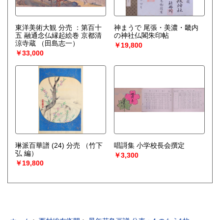
東洋美術大観 分売 ：第百十
神まうで 尾張・美濃・畿内
五 融通念仏縁起絵巻 京都清
の神社仏閣朱印帖
涼寺蔵
（田島志一）
￥19,800
￥33,000
琳派百華譜 (24) 分売
（竹下
唱謌集 小学校長会撰定
弘 編）
￥3,300
￥19,800