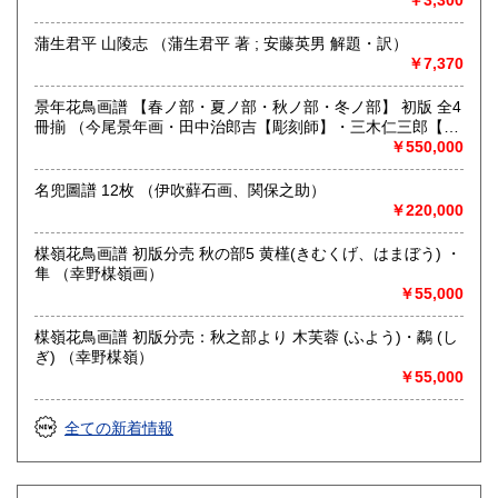
営業時間：11:00〜18:00
定休日：日曜日
蒲生君平 山陵志 （蒲生君平 著 ; 安藤英男 解題・訳）
￥7,370
書籍の買取について
メール、お電話など、お気軽にお問い合わせください。
景年花鳥画譜 【春ノ部・夏ノ部・秋ノ部・冬ノ部】 初版 全4
本棚全体やだいたいの量、主な本など、スマホ等での画像が
冊揃 （今尾景年画・田中治郎吉【彫刻師】・三木仁三郎【摺
ございましたらメールで送って頂けますと非常にわかりやす
師】）
￥550,000
いです。
名兜圖譜 12枚 （伊吹蘚石画、関保之助）
￥220,000
取り扱い分野
総記、歴史、社会科学、美術工芸、国語国文、古典籍、趣
楳嶺花鳥画譜 初版分売 秋の部5 黄槿(きむくげ、はまぼう) ・
味、古書一般（その他）
隼 （幸野楳嶺画）
浮世絵、木版画、古典籍、一般書籍
￥55,000
楳嶺花鳥画譜 初版分売：秋之部より 木芙蓉 (ふよう)・鷸 (し
ぎ) （幸野楳嶺）
￥55,000
全ての新着情報