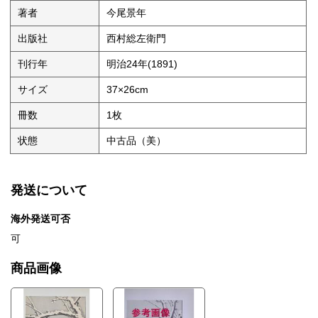
著者
今尾景年
出版社
西村総左衛門
刊行年
明治24年(1891)
サイズ
37×26cm
冊数
1枚
状態
中古品（美）
発送について
海外発送可否
可
商品画像