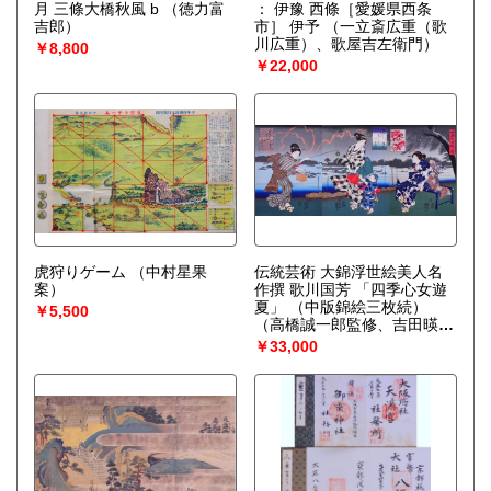
月 三條大橋秋風 b
（徳力富
： 伊豫 西條［愛媛県西条
吉郎）
市］ 伊予
（一立斎広重（歌
川広重）、歌屋吉左衛門）
￥8,800
￥22,000
虎狩りゲーム
（中村星果
伝統芸術 大錦浮世絵美人名
案）
作撰 歌川国芳 「四季心女遊
夏」 （中版錦絵三枚続）
￥5,500
（高橋誠一郎監修、吉田暎二
解説）
￥33,000