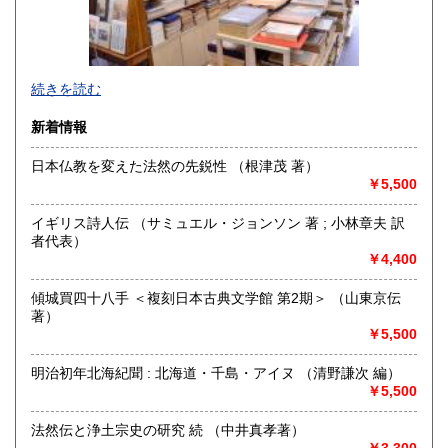
熊本県
大分県
1,000円
1,000円
宮崎県
鹿児島県
1,000円
1,000円
続きを読む
沖縄県
1,500円
新着情報
日本仏教を変えた法然の先鋭性 （根津茂 著）
￥5,500
京都・寺町二条に店舗を構える古書店です（令和2年6月に河
原町六角から移転しました）。木版画の図案本・浮世絵・古
イギリス詩人伝 （サミュエル・ジョンソン 著 ; 小林章夫 訳
典籍などを扱っております。一般書籍もございますが、「日
者代表）
本の古本屋」からご覧になった本は、ご来店の前にあらかじ
￥4,400
めメールにて有無をお問い合わせいただくとスムーズです(店
頭に無い場合がございます)。
傾城買四十八手 ＜複刻日本古典文学館 第2期＞ （山東京伝
Akao Shobundo Bookshop at Kyoto city, Japan
著）
（Woodblock, Ukiyoe etc.）
￥5,500
https://shobundo.shop-pro.jp/
明治初年北海紀聞 : 北海道・千島・アイヌ （清野謙次 編）
￥5,500
沿線名：京都市営地下鉄東西線
最寄駅：京都市営地下鉄市役所前/京阪電鉄京都線三条駅/阪急
法然伝と浄土宗史の研究 続 （中井真孝著）
京都線河原町駅
￥3,300