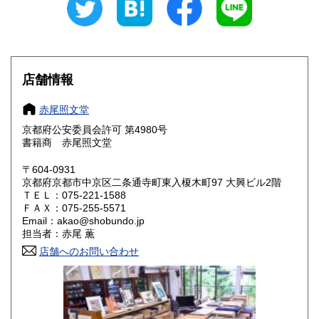
愛知県
三重県
1,000円
1,000円
滋賀県
京都府
1,000円
1,000円
店舗情報
大阪府
兵庫県
1,000円
1,000円
赤尾照文堂
奈良県
和歌山県
1,000円
1,000円
京都府公安委員会許可 第4980号
書籍商 赤尾照文堂
鳥取県
島根県
1,000円
1,000円
〒604-0931
岡山県
広島県
1,000円
1,000円
京都府京都市中京区二条通寺町東入榎木町97 大興ビル2階
ＴＥＬ：075-221-1588
ＦＡＸ：075-255-5571
山口県
徳島県
1,000円
1,000円
Email：akao@shobundo.jp
担当者：赤尾 薫
香川県
愛媛県
1,000円
1,000円
店舗へのお問い合わせ
高知県
福岡県
1,000円
1,000円
佐賀県
長崎県
1,000円
1,000円