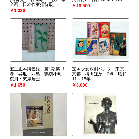
企画 日本作家招待展」
￥16,500
￥1,320
宝生正本講義録 第1期第11
宝塚少女歌劇パンフ 東京・
巻 呉服・八島・鸚鵡小町・
京都・梅田ほか 6点 昭和
桜川・東岸居士
11～15年
￥1,650
￥8,800