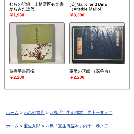
むらの記録 上植野区有文書
(英)Maillol and Dina
からみた近代
（Aristide Maillol）
￥1,980
￥3,300
董壽平書画撰
軍艦の形態
（深谷甫）
￥2,200
￥2,200
ホーム
わんや書店
八島「宝生流謡本」内十一巻ノ二
ホーム
宝生九郎
八島「宝生流謡本」内十一巻ノ二