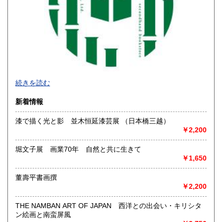
宮崎県
鹿児島県
600円
600円
沖縄県
1,600円
続きを読む
新着情報
漆で描く光と影 並木恒延漆芸展 （日本橋三越）
￥2,200
堀文子展 画業70年 自然と共に生きて
￥1,650
董壽平書画撰
◆本の在庫について◆
￥2,200
当店に在庫している本はほぼ別棟倉庫に保管していますの
で、性急なお求めにはご対応致し兼ねます。ご来店にてお求
THE NAMBAN ART OF JAPAN 西洋との出会い・キリシタ
めになりたい場合は事前にご一報下さいませ。
ン絵画と南蛮屏風