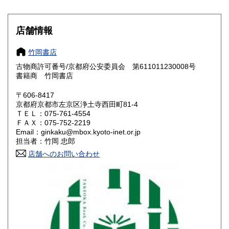
愛知県
三重県
550円
550円
滋賀県
京都府
550円
550円
店舗情報
大阪府
兵庫県
550円
550円
竹岡書店
奈良県
和歌山県
古物商許可番号/京都府公安委員会 第611011230008号
550円
550円
書籍商 竹岡書店
鳥取県
島根県
550円
550円
〒606-8417
京都府京都市左京区浄土寺西田町81-4
岡山県
広島県
550円
550円
ＴＥＬ：075-761-4554
ＦＡＸ：075-752-2219
Email：ginkaku@mbox.kyoto-inet.or.jp
山口県
徳島県
550円
550円
担当者：竹岡 忠郎
香川県
店舗へのお問い合わせ
愛媛県
550円
550円
高知県
福岡県
550円
600円
佐賀県
長崎県
600円
600円
熊本県
大分県
600円
600円