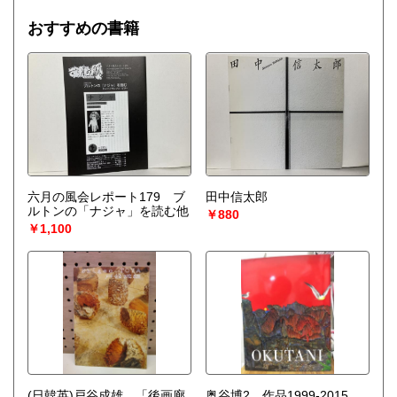
おすすめの書籍
六月の風会レポート179 ブ
田中信太郎
ルトンの「ナジャ」を読む他
￥880
￥1,100
(日韓英)戸谷成雄 「後画廊
奥谷博2 作品1999-2015