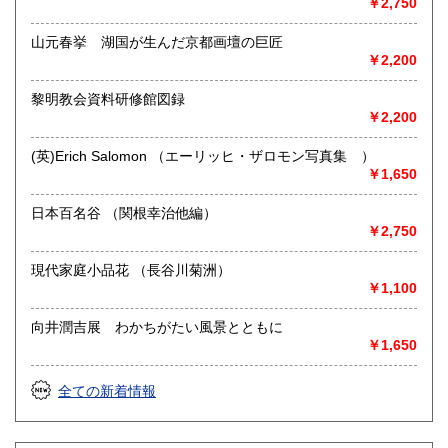
￥2,750
沿線名：-
最寄駅：-
山元春挙 湖国が生んだ京都画壇の巨匠
営業時間：平日・土・祝10時半～18時
￥2,200
定休日：日曜日
黎明教会資料研修館図録
書籍の買取について
￥2,200
-
(英)Erich Salomon （エーリッヒ・ザロモン写真集 ）
￥1,650
取り扱い分野
総記、哲学宗教、歴史、社会科学、自然科学、美術工芸、国
日本百名谷 （関根幸治他編）
語国文、外国文学、近代文献、趣味、外国書、サブカルチャ
￥2,750
ー、古書一般（その他）
現代家庭小品花 （長谷川菊洲）
￥1,100
向井潤吉展 わかちがたい風景とともに
￥1,650
全ての新着情報