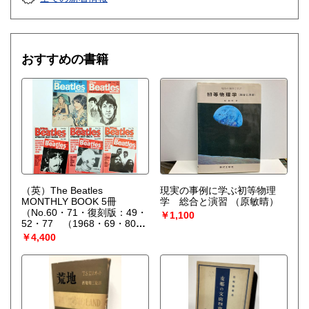
おすすめの書籍
（英）The Beatles
現実の事例に学ぶ初等物理
MONTHLY BOOK 5冊
学 総合と演習
（原敏晴）
（No.60・71・復刻版：49・
￥1,100
52・77 （1968・69・80・
82年））
￥4,400