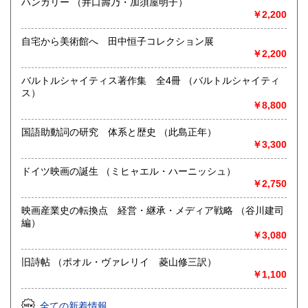
ハンガリー （井口壽乃・加須屋明子）
沿線名：-
￥2,200
最寄駅：-
営業時間：平日・土・祝10時半～18時
自宅から美術館へ 田中恒子コレクション展
定休日：日曜日
￥2,200
書籍の買取について
バルトルシャイティス著作集 全4冊 （バルトルシャイティ
ス）
-
￥8,800
取り扱い分野
国語助動詞の研究 体系と歴史 （此島正年）
総記、哲学宗教、歴史、社会科学、自然科学、美術工芸、国
￥3,300
語国文、外国文学、近代文献、趣味、外国書、サブカルチャ
ー、古書一般（その他）
ドイツ映画の誕生 （ミヒャエル・ハーニッシュ）
￥2,750
映画産業史の転換点 経営・継承・メディア戦略 （谷川建司
編）
￥3,080
旧詩帖 （ポオル・ヴァレリイ 菱山修三訳）
￥1,100
全ての新着情報