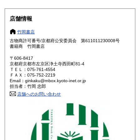
愛知県
三重県
550円
550円
滋賀県
京都府
550円
550円
店舗情報
大阪府
兵庫県
550円
550円
竹岡書店
奈良県
和歌山県
古物商許可番号/京都府公安委員会 第611011230008号
550円
550円
書籍商 竹岡書店
鳥取県
島根県
550円
550円
〒606-8417
京都府京都市左京区浄土寺西田町81-4
岡山県
広島県
550円
550円
ＴＥＬ：075-761-4554
ＦＡＸ：075-752-2219
Email：ginkaku@mbox.kyoto-inet.or.jp
山口県
徳島県
550円
550円
担当者：竹岡 忠郎
香川県
店舗へのお問い合わせ
愛媛県
550円
550円
高知県
福岡県
550円
600円
佐賀県
長崎県
600円
600円
熊本県
大分県
600円
600円