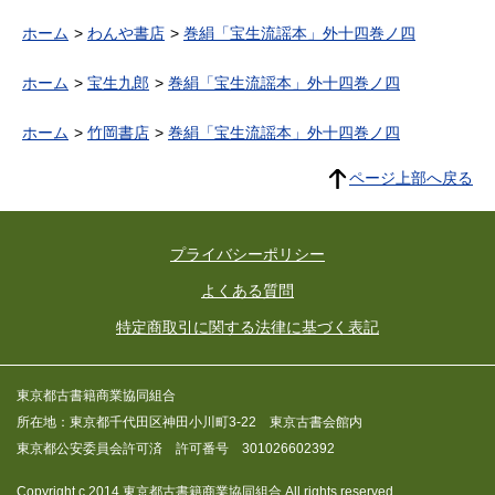
ホーム
わんや書店
巻絹「宝生流謡本」外十四巻ノ四
ホーム
宝生九郎
巻絹「宝生流謡本」外十四巻ノ四
ホーム
竹岡書店
巻絹「宝生流謡本」外十四巻ノ四
ページ上部へ戻る
プライバシーポリシー
よくある質問
特定商取引に関する法律に基づく表記
東京都古書籍商業協同組合
所在地：東京都千代田区神田小川町3-22 東京古書会館内
東京都公安委員会許可済 許可番号 301026602392
Copyright c 2014 東京都古書籍商業協同組合 All rights reserved.