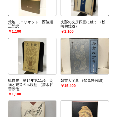
荒地
（エリオット 西脇順
支那の文房四宝に就て
（松
三郎訳）
崎鶴雄述）
￥1,100
￥1,100
観自在 第14年第11歩 災
隷書大字典
（伏見冲敬編）
禍と観音の示現他
（清水谷
￥15,400
善照他）
￥1,100