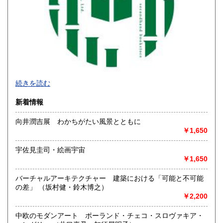
宮崎県
鹿児島県
600円
600円
沖縄県
1,600円
続きを読む
新着情報
向井潤吉展 わかちがたい風景とともに
￥1,650
宇佐見圭司・絵画宇宙
￥1,650
バーチャルアーキテクチャー 建築における「可能と不可能
◆本の在庫について◆
の差」 （坂村健・鈴木博之）
当店に在庫している本はほぼ別棟倉庫に保管していますの
￥2,200
で、性急なお求めにはご対応致し兼ねます。ご来店にてお求
めになりたい場合は事前にご一報下さいませ。
中欧のモダンアート ポーランド・チェコ・スロヴァキア・